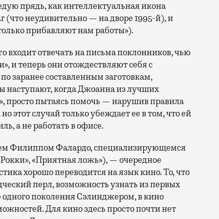
седую прядь, как интеллектуальная икона
 (что неудивительно — на дворе 1995-й), и
только прибавляют нам работы»).
о входит отвечать на письма поклонников, чью
», и теперь они отождествляют себя с
по заранее составленным заготовкам,
 наступают, когда Джоанна из лучших
я», просто пытаясь помочь — нарушив правила
но этот случай только убеждает ее в том, что ей
ль, а не работать в офисе.
дцем Филиппом Фалардо, специализирующемся
Рокки», «Приятная ложь»), — очередное
стика хорошо переводится на язык кино. То, что
дческий перл, возможность узнать из первых
не одного поколения Сэлинджером, в кино
ожностей. Для кино здесь просто почти нет