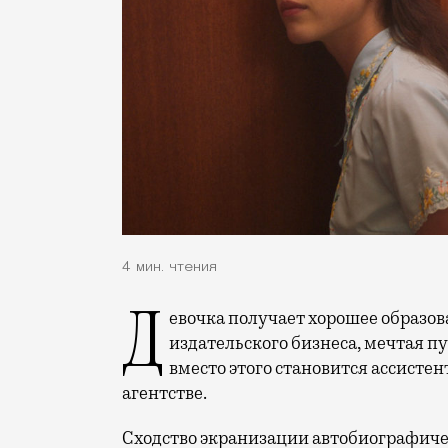
4 мин. чтения
Девочка получает хорошее образование и идет штурмовать вершины
издательского бизнеса, мечтая п
вместо этого становится ассисте
агентстве.
Сходство экранизации автобиографич