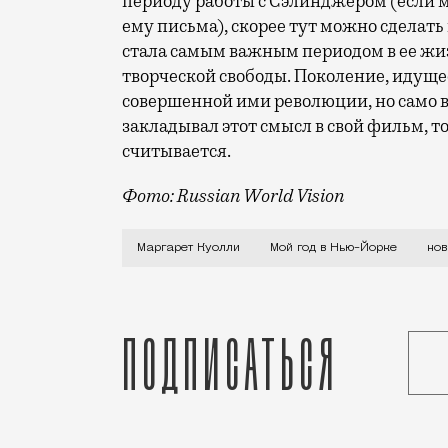
периоду работы с Сэлинджером (если м
ему письма), скорее тут можно сделать 
стала самым важным периодом в ее жиз
творческой свободы. Поколение, идуще
совершенной ими революции, но само в
закладывал этот смысл в свой фильм, то
считывается.
Фото: Russian World Vision
Девочка получает хорошее образование 
Маргарет Куолли
Мой год в Нью-Йорке
нов
Подписаться