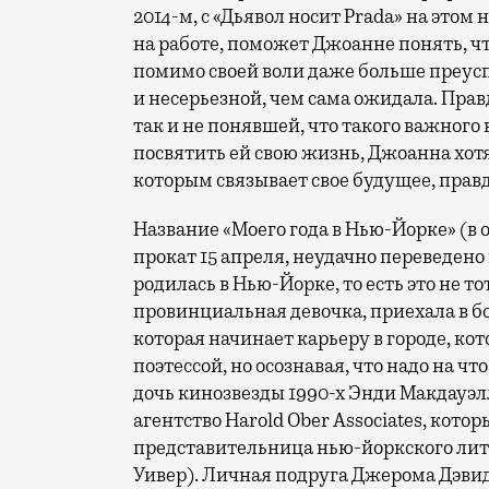
2014-м, с «Дьявол носит Prada» на этом
на работе, поможет Джоанне понять, что
помимо своей воли даже больше преусп
и несерьезной, чем сама ожидала. Правд
так и не понявшей, что такого важного
посвятить ей свою жизнь, Джоанна хотя
которым связывает свое будущее, правда
Название «Моего года в Нью-Йорке» (в 
прокат 15 апреля, неудачно переведено
родилась в Нью-Йорке, то есть это не т
провинциальная девочка, приехала в б
которая начинает карьеру в городе, кот
поэтессой, но осознавая, что надо на ч
дочь кинозвезды 1990-х Энди Макдауэл
агентство Harold Ober Associates, кот
представительница нью-йоркского лит
Уивер). Личная подруга Джерома Дэвид