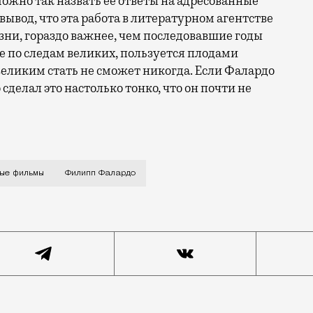
ожно так назвать ее ответы на адресованные
вывод, что эта работа в литературном агентстве
ни, гораздо важнее, чем последовавшие годы
е по следам великих, пользуется плодами
еликим стать не сможет никогда. Если Фалардо
 сделал это настолько тонко, что он почти не
и идет штурмовать вершины издательского бизнеса, ме
ые фильмы
Филипп Фалардо