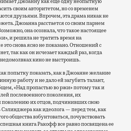
инимает Джоанну как еще одну неопытную
асить своим авторитетом, но со временем
аются друзьями. Впрочем, эта драма никак не
сюжета. Джоанна расстается со своим парнем
 Возможно, она осознала, что такое настоящее
жи», и решила не тратить время на
 это снова ясно не показано. Отношений с
т, так как он исчезает каждый раз, когда
х недомолвках кино не выстроишь.
ак попытку показать, как в Джоанне желание
нную работу и не дало ей загубить талант,
бщем, «Над пропастью во ржи» потому так и
ей послевоенного поколения, их
 поколению их отцов, подчинивших свою
ь Сэлинджера как идеолога — перед тем, как
того общества взбунтоваться, почувствовать
я успешная книга Ракофф все равно посвящена ее