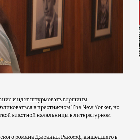
убликоваться в престижном The New Yorker, но
нткой властной начальницы в литературном
еского романа Джоанны Ракофф, вышедшего в