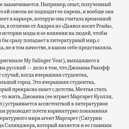
 не заканчивается. Например, опыт, полученный
 ей совсем не подходит ее парень, и вообще она
еет в карьере, которую она считала временной
а, в отличие от Андреа из «Дьявол носит Prada»,
 в истории моды и ее влиянии на людей, чтобы
 бы сразу попадает в литературный мир, с
, не в том качестве, в каком себе представляла.
оригинале My Salinger Year), выходящего в
 на русский — дело в том, что Джоанна Ракофф
от случай, когда вчерашняя студентка,
ольшой город. Это вчерашняя студентка,
орый прекрасно знает с детства. Мечтая стать
то-то жить, Джоанна (ее играет Маргарет Куолли,
л) устраивается ассистенткой в литературное
орым руководит почти карикатурно показанная
ературного мира агент Маргарет (Сигурни
а Сэлинджера, который является и ее главным