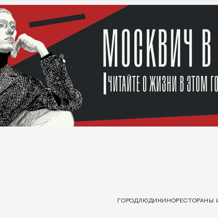
ГОРОД
ЛЮДИ
КИНО
РЕСТОРАНЫ 