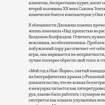
клиентом, беспрестанно курит, носит 
второй половины XX века Сьюзен Зонтаг
комически боится компьютеров («Они 
В обязанности Джоанны помимо прочег
жизнь изменила «Над пропастью во ржи
Холденом Колфилдом. Отвечать нужно 
вежливым, но обезличенным. Проблемы
побуждений пару раз отвечает «от себ
игры, она нарывается на неприятности, 
лучше поскорее обрести свой голос и сти
«Мой год в Нью-Йорке», снятый кана
на биографических драмах («Реальный 
доказательство, что не всякая беллетри
в мемуарах читается как литературове
рук, каково было работать с кумиром 
смотрится как кладезь упущенных возм