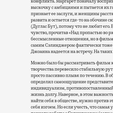
конфликта. Маргарет поначалу воспр
выскочку с амбициями и пытается их г
признает ее заслуги, и женщины расст
развита и остается где-то на обочине 
(Дуглас Бут), потому что не любит его.
чувство, прочитав «Над пропастью во р
бессмысленные отношения, но в фильме
самим Сэлинджером фактически тоже не
Джоанна надеется на встречу. На таки
Можно было бы рассматривать фильм к
творчества перевесило стабильную рути
просто пассивно плывя по течению. В о
определил самоощущение представител
индивидуализм, противопоставленный
жизнь долгу. Наверное, в этом важност
найти себя в обществе, нужно против э
себя изгоем. Но если учесть, что сама