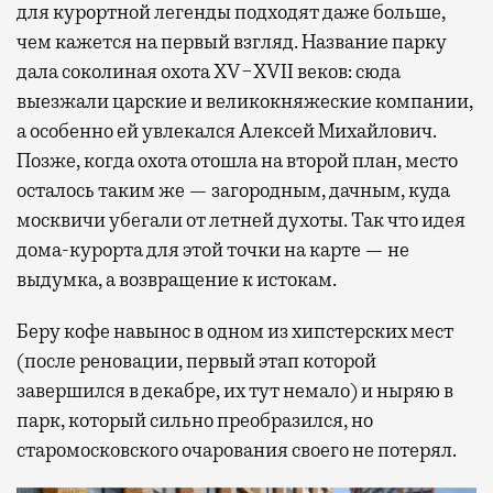
для курортной легенды подходят даже больше,
чем кажется на первый взгляд. Название парку
дала соколиная охота XV−XVII веков: сюда
выезжали царские и великокняжеские компании,
а особенно ей увлекался Алексей Михайлович.
Позже, когда охота отошла на второй план, место
осталось таким же — загородным, дачным, куда
москвичи убегали от летней духоты. Так что идея
дома-курорта для этой точки на карте — не
выдумка, а возвращение к истокам.
Беру кофе навынос в одном из хипстерских мест
(после реновации, первый этап которой
завершился в декабре, их тут немало) и ныряю в
парк, который сильно преобразился, но
старомосковского очарования своего не потерял.