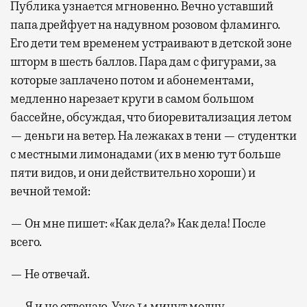
Публика узнается мгновенно. Вечно уставший
папа дрейфует на надувном розовом фламинго.
Его дети тем временем устраивают в детской зоне
шторм в шесть баллов. Пара дам с фигурами, за
которые заплачено потом и абонементами,
медленно нарезает круги в самом большом
бассейне, обсуждая, что биоревитализация летом
— деньги на ветер. На лежаках в тени — студентки
с местными лимонадами (их в меню тут больше
пяти видов, и они действительно хороши) и
вечной темой:
— Он мне пишет: «Как дела?» Как дела! После
всего.
— Не отвечай.
— Я и не отвечаю. Уже 14 минут молчу.