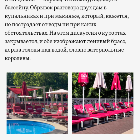
бассейну. Обрывок разговора двух дам в
купальниках и при макияже, который, кажется,
не пострадает от воды ни при каких
обстоятельствах. На этом дискуссия о курортах
закрывается, и обе изображают ленивый брасс,
держа головы над водой, словно ватерпольные
королевы.