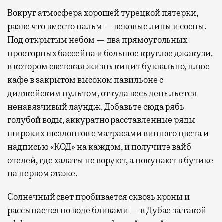
Вокруг атмосфера хорошей турецкой пятерки,
разве что вместо пальм — вековые липы и сосны.
Под открытым небом — два прямоугольных
просторных бассейна и большое круглое джакузи,
в котором светская жизнь кипит буквально, плюс
кафе в закрытом высоком павильоне с
диджейским пультом, откуда весь день льется
ненавязчивый лаундж. Добавьте сюда рябь
голубой воды, аккуратно расставленные ряды
широких шезлонгов с матрасами винного цвета и
надписью «КОД» на каждом, и получите вайб
отелей, где халаты не воруют, а покупают в бутике
на первом этаже.
Солнечный свет пробивается сквозь кроны и
рассыпается по воде бликами — в Дубае за такой