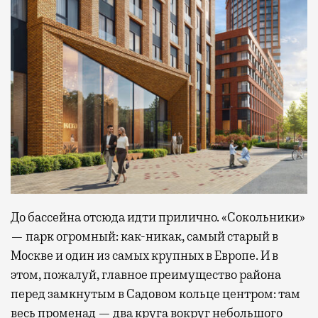
До бассейна отсюда идти прилично. «Сокольники»
— парк огромный: как-никак, самый старый в
Москве и один из самых крупных в Европе. И в
этом, пожалуй, главное преимущество района
перед замкнутым в Садовом кольце центром: там
весь променад — два круга вокруг небольшого