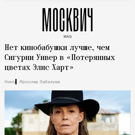
МОСКВИЧ
MAG
Введите ключевые слова для поиска статей
Нет кинобабушки лучше, чем
Сигурни Уивер в «Потерянных
цветах Элис Харт»
Кино
Ярослав Забалуев