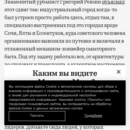
Знаменитый урбанист Григорий Ревзин
объяснял
этот сдвиг так: индустриальный город когда-то
был устроен просто: работа здесь, отдых там, в
специально выстроенных под это городах вроде
Сочи, Ялты и Ессентуков, куда советского человека
организованно вывозили по путевке и включали в
отлаженный механизм-конвейер санаторного
быта. Под эту задачу работало все, от архитектуры
до столовых и транспорта, а курортное настроение
×
потом транслировали кино и цветные плакаты.
Перевозить это настроение в северные деловые
метрополии никому не приходило в голову.
Мы используем файлы Сookie и метрические системы для сбора и
Уведомление 
анализа информации о производительности и использовании сайта,
Расслабленная атмосфера жила в своих
а также для улучшения и индивидуальной настройки
предоставления информации. Нажимая кнопку «Принять» или
заповедниках и никуда оттуда не выбиралась. А
продолжая пользоваться сайтом, вы соглашаетесь на обработку
файлов Cookie и данных метрических систем.
тут вдруг вырвалась и распространяется по
Принять
Подробнее
мировым столицам — и Москва оказалась в числе
лидеров. Добавьте сюда людей, у которых