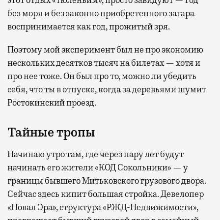
этот отдых «тюленьим», просто завидуют — год
без моря и без законно приобретенного загара
воспринимается как год, прожитый зря.
Поэтому мой эксперимент был не про экономию
нескольких десятков тысяч на билетах — хотя и
про нее тоже. Он был про то, можно ли убедить
себя, что ты в отпуске, когда за деревьями шумит
Ростокинский проезд.
Тайные тропы
Начинаю утро там, где через пару лет будут
начинать его жители «КОД Сокольники» — у
границы бывшего Митьковского грузового двора.
Сейчас здесь кипит большая стройка. Девелопер
«Новая Эра», структура «РЖД-Недвижимости»,