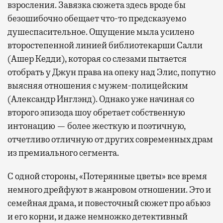
взросления. Завязка сюжета здесь вроде бы
безошибочно обещает что-то предсказуемо
душеспасительное. Ощущение мыла усилено
второстепенной линией библиотекарши Салли
(Ашер Кедди), которая со слезами пытается
отобрать у Джун права на опеку над Элис, попутно
выясняя отношения с мужем-полицейским
(Александр Инглэнд). Однако уже начиная со
второго эпизода шоу обретает собственную
интонацию — более жесткую и поэтичную,
отчетливо отличную от других современных драм
из премиального сегмента.
С одной стороны, «Потерянные цветы» все время
немного дрейфуют в жанровом отношении. Это и
семейная драма, и повесточный сюжет про абьюз
и его корни, и даже немножко детективный