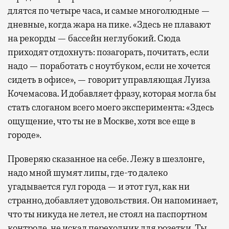
длятся по четыре часа, и самые многолюдные —
дневные, когда жара на пике. «Здесь не плавают
на рекорды — бассейн неглубокий. Сюда
приходят отдохнуть: позагорать, почитать, если
надо — поработать с ноутбуком, если не хочется
сидеть в офисе», — говорит управляющая Луиза
Кочемасова. И добавляет фразу, которая могла бы
стать слоганом всего моего эксперимента: «Здесь
ощущение, что ты не в Москве, хотя все еще в
городе».
Проверяю сказанное на себе. Лежу в шезлонге,
надо мной шумят липы, где-то далеко
угадывается гул города — и этот гул, как ни
странно, добавляет удовольствия. Он напоминает,
что ты никуда не летел, не стоял на паспортном
контроле, не искал переходник для розетки. Ты