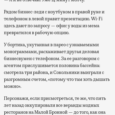
Рядом бизнес-леди с ноутбуком в правой руке и
телефоном в левой правит презентацию. Wi-Fi
здесь дают по запросу — офис у воды из мема
превратился в рабочую опцию.
У бортика, укутанная в парео с узнаваемыми
монограммами, расхаживает другая деловая
бизнесвумен с телефоном. За ее разговором с
агентом прислушивается половина бассейна:
смотрела три района, и Сокольники выиграли с
разгромным счетом, «потому что там хоть дышать
можно».
Персонажи, если присмотреться, те же, что пять
лет назад оккупировали все веранды модных
ресторанов на Малой Бронной — до того, как она