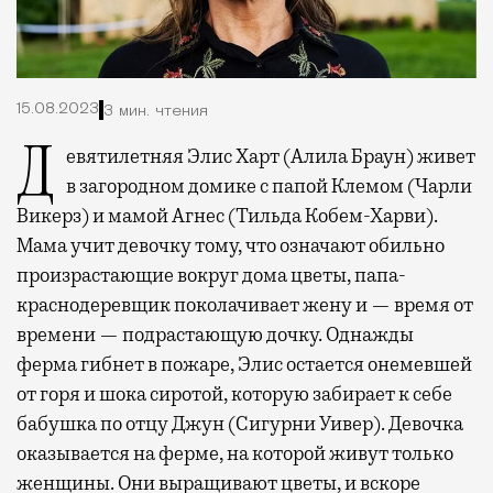
15.08.2023
3 мин. чтения
Девятилетняя Элис Харт (Алила Браун) живет
в загородном домике с папой Клемом (Чарли
Викерз) и мамой Агнес (Тильда Кобем-Харви).
Мама учит девочку тому, что означают обильно
произрастающие вокруг дома цветы, папа-
краснодеревщик поколачивает жену и — время от
времени — подрастающую дочку. Однажды
ферма гибнет в пожаре, Элис остается онемевшей
от горя и шока сиротой, которую забирает к себе
бабушка по отцу Джун (Сигурни Уивер). Девочка
оказывается на ферме, на которой живут только
женщины. Они выращивают цветы, и вскоре