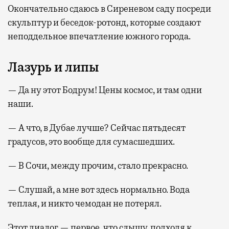
Окончательно сдаюсь в Сиреневом саду посреди
скульптур и беседок-ротонд, которые создают
неподдельное впечатление южного города.
Лазурь и липы
— Да ну этот Бодрум! Цены космос, и там одни
наши.
— А что, в Дубае лучше? Сейчас пятьдесят
градусов, это вообще для сумасшедших.
— В Сочи, между прочим, стало прекрасно.
— Слушай, а мне вот здесь нормально. Вода
теплая, и никто чемодан не потерял.
Этот диалог — первое, что слышу, подходя к