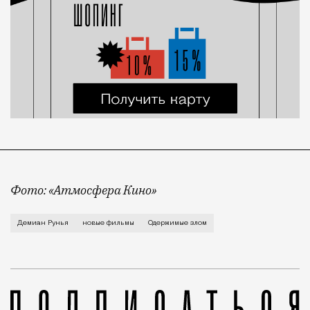
Фото: «Атмосфера Кино»
В отсутствие американских мейджоров, ушедших с ро
Демиан Рунья
новые фильмы
Одержимые злом