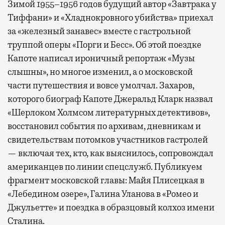
Зимой 1955–1956 годов будущий автор «Завтрака у
Тиффани» и «Хладнокровного убийства» приехал
за «железный занавес» вместе с гастрольной
труппой оперы «Порги и Бесс». Об этой поездке
Капоте написал ироничный репортаж «Музы
слышны», но многое изменил, а о московской
части путешествия и вовсе умолчал. Захаров,
которого биограф Капоте Джеральд Кларк назвал
«Шерлоком Холмсом литературных детективов»,
восстановил события по архивам, дневникам и
свидетельствам потомков участников гастролей
— включая тех, кто, как выяснилось, сопровождал
американцев по линии спецслужб. Публикуем
фрагмент московской главы: Майя Плисецкая в
«Лебедином озере», Галина Уланова в «Ромео и
Джульетте» и поездка в образцовый колхоз имени
Сталина.