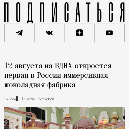
Реклама
Редакция Москвич Mag
12 августа на ВДНХ откроется
Город
первая в России иммерсивная
шоколадная фабрика
Город
Кирилл Романов