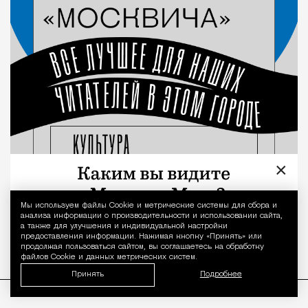
×
Мы используем файлы Сookie и метрические системы для сбора и
Уведомление 
анализа информации о производительности и использовании сайта,
а также для улучшения и индивидуальной настройки
предоставления информации. Нажимая кнопку «Принять» или
продолжая пользоваться сайтом, вы соглашаетесь на обработку
файлов Cookie и данных метрических систем.
Принять
Подробнее