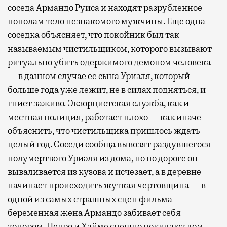
соседа Армандо Руиса и находят разрубленное
пополам тело незнакомого мужчины. Еще одна
соседка объясняет, что покойник был так
называемым чистильщиком, которого вызывают
ритуально убить одержимого демоном человека
— в данном случае ее сына Уриэля, который
больше года уже лежит, не в силах подняться, и
гниет заживо. Экзорцистская служба, как и
местная полиция, работает плохо — как иначе
объяснить, что чистильщика пришлось ждать
целый год. Соседи сообща вывозят раздувшегося
полумертвого Уриэля из дома, но по дороге он
вываливается из кузова и исчезает, а в деревне
начинает происходить жуткая чертовщина — в
одной из самых страшных сцен фильма
беременная жена Армандо забивает себя
топором. Педро и Хайме спешно покидают дом,