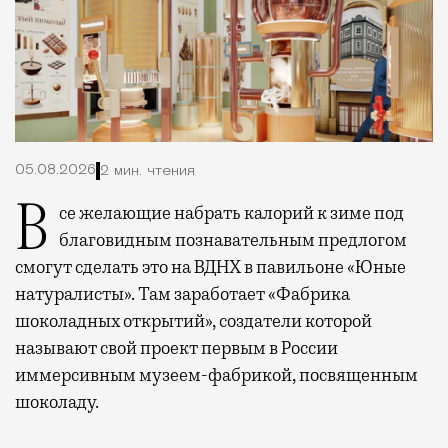
05.08.2026
2 мин. чтения
Все желающие набрать калорий к зиме под
благовидным познавательным предлогом
смогут сделать это на ВДНХ в павильоне «Юные
натуралисты». Там заработает «Фабрика
шоколадных открытий», создатели которой
называют свой проект первым в России
иммерсивным музеем-фабрикой, посвященным
шоколаду.