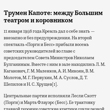
Трумен
Капоте: между Большим
театром
и коровником
11 января 1956 года Кремль дал о себе знать —
внезапно и без предупреждения. На второй
спектакль «Порги и Бесс» прибыли восемь
советских руководителей во главе с
председателем Совета Министров Николаем
Булганиным. Вместе с ним в зале находились Л. М.
Каганович, Г. М. Маленков, А. И. Микоян, В. М.
Молотов, М. Г. Первухин, М. А. Суслов, Д. Т.
Шепилов и Н. С. Хрущев[1].
Центральные партии исполняли Лесли Скотт
(Порги) и Марта Флауэрс (Бесс). Ее трактовку
главной героини советские критики сочли резкой