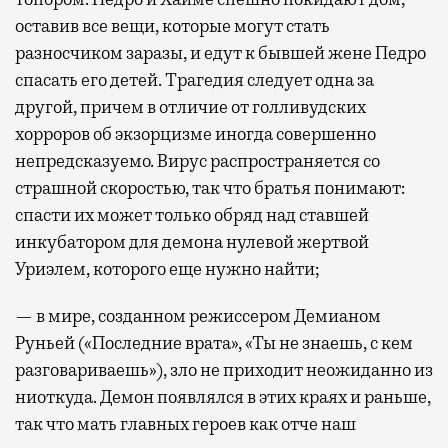
оставив все вещи, которые могут стать
разносчиком заразы, и едут к бывшей жене Педро
спасать его детей. Трагедия следует одна за
другой, причем в отличие от голливудских
хорроров об экзорцизме иногда совершенно
непредсказуемо. Вирус распространяется со
страшной скоростью, так что братья понимают:
спасти их может только обряд над ставшей
инкубатором для демона нулевой жертвой
Уриэлем, которого еще нужно найти;
— в мире, созданном режиссером Демианом
Руньей («Последние врата», «Ты не знаешь, с кем
разговариваешь»), зло не приходит неожиданно из
ниоткуда. Демон появлялся в этих краях и раньше,
так что мать главных героев как отче наш