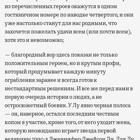
из перечисленных героев окажутся в одном
гостиничном номере по наводке четвертого, и они
уже настолько станут для нас родными, что
захочется пожелать удачи всем (или почти всем),
хотя это и невозможно;
— благородный вор здесь показан не только
положительным героем, но и крутым профи,
который продумывает каждую минуту
ограбления заранее и всегда готов к
нестандартным решениям. И все же перед нами в
первую очередь истории о людях, а не
остросюжетный боевик. У Лу явно черная полоса
— он, наверное, остался последним честным
копом в участке, кроме того, от него уходит жена,
которую неожиданно играет звезда первой
величины 1990-х Дженнифер Джейсон Ли. Для Лу