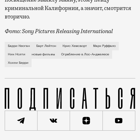
криминальной Калифорнии, а значит, смотрится
вторично.
Фото: Sony Pictures Releasing International
Сердце любого киномана начинает биться чаще на сц
Барри Кеоган
Барт Лейтон
Крис Хемсворт
Марк Руффало
Ник Нолти
новые фильмы
Ограбление в Лос-Анджелесе
Холли Берри