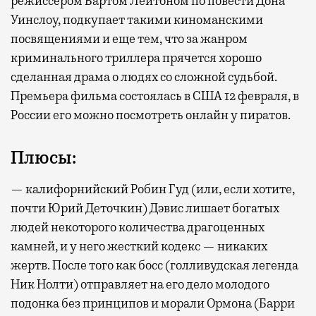
режиссером Бартом Лейтоном по повести Дона
Уинслоу, подкупает такими киноманскими
посвящениями и еще тем, что за жанром
криминального триллера прячется хорошо
сделанная драма о людях со сложной судьбой.
Премьера фильма состоялась в США 12 февраля, в
России его можно посмотреть онлайн у пиратов.
Плюсы:
— калифорнийский Робин Гуд (или, если хотите,
почти Юрий Деточкин) Дэвис лишает богатых
людей некоторого количества драгоценных
камней, и у него жесткий кодекс — никаких
жертв. После того как босс (голливудская легенда
Ник Нолти) отправляет на его дело молодого
подонка без принципов и морали Ормона (Барри