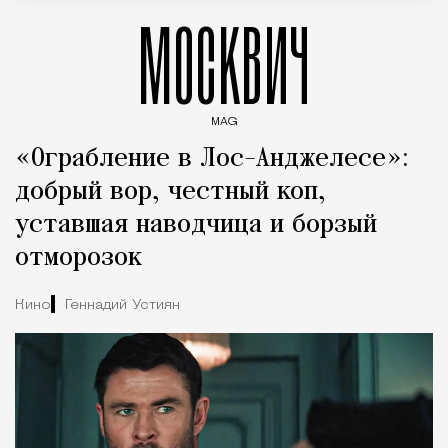
МОСКВИЧ
MAG
Введите ключевые слова для поиска статей
«Ограбление в Лос-Анджелесе»:
добрый вор, честный коп,
уставшая наводчица и борзый
отморозок
Кино
Геннадий Устиян