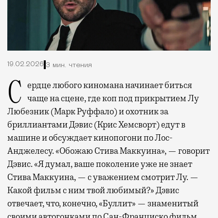
19.02.2026
3 мин. чтения
Сердце любого киномана начинает биться
чаще на сцене, где коп под прикрытием Лу
Любезник (Марк Руффало) и охотник за
бриллиантами Дэвис (Крис Хемсворт) едут в
машине и обсуждает кинопогони по Лос-
Анджелесу. «Обожаю Стива Маккуина», — говорит
Дэвис. «Я думал, ваше поколение уже не знает
Стива Маккуина, — с уважением смотрит Лу. —
Какой фильм с ним твой любимый?» Дэвис
отвечает, что, конечно, «Буллит» — знаменитый
своими автогонками по Сан-Франциско фильм