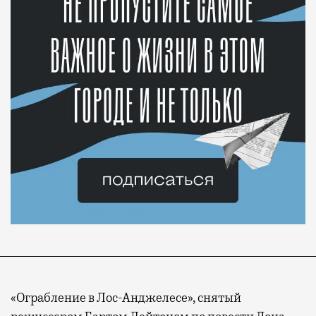
«Ограбление в Лос-Анджелесе», снятый