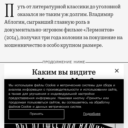
Путь от литературной классики до уголовной
оказался не таким уж долгим. Владимир
Аблогин, сыгравший главную роль в
документально-игровом фильме «Лермонтов»
(2014), получил три года колонии за покушение на
мошенничество в особо крупном размере.
ПРОДОЛЖЕНИЕ НИЖЕ
×
Мы используем файлы Сookie и метрические системы для сбора и
Уведомление 
анализа информации о производительности и использовании сайта,
а также для улучшения и индивидуальной настройки
предоставления информации. Нажимая кнопку «Принять» или
продолжая пользоваться сайтом, вы соглашаетесь на обработку
файлов Cookie и данных метрических систем.
Принять
Подробнее