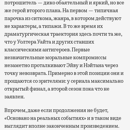
потрошитель — дико обаятельный и яркий, но все
же герой второго плана. На первом — типичная
парочка из ситкома, жанра, в котором действуют
не характеры, а типажи. В то же время их
драматургическая траектория здесь почти та же,
что у Уолтера Уайта и других ставших
классическими антигероев. Первые
незначительные моральные компромиссы
незаметно проталкивают Эйву и Нэйтана через
точку невозврата. Примерно в этой позиции они и
прощаются со зрителями: у сериала максимально
открытый финал, а второй сезон пока что не
заявлен.
Впрочем, даже если продолжения не будет,
«Основано на реальных событиях» и в таком виде
выглядит вполне законченным произведением.