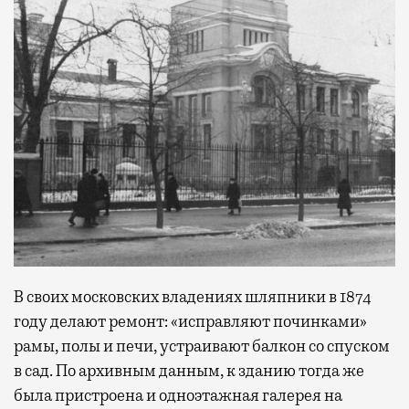
В своих московских владениях шляпники в 1874
году делают ремонт: «исправляют починками»
рамы, полы и печи, устраивают балкон со спуском
в сад. По архивным данным, к зданию тогда же
была пристроена и одноэтажная галерея на