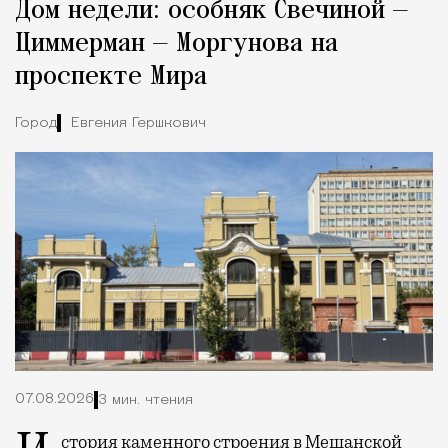
Дом недели: особняк Свечиной —
Город
Циммерман — Моргунова на
проспекте Мира
Город
Евгения Гершкович
07.08.2026
3 мин. чтения