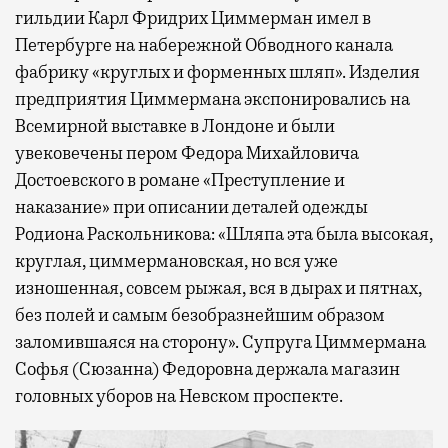
гильдии Карл Фридрих Циммерман имел в
Петербурге на набережной Обводного канала
фабрику «круглых и форменных шляп». Изделия
предприятия Циммермана экспонировались на
Всемирной выставке в Лондоне и были
увековечены пером Федора Михайловича
Достоевского в романе «Преступление и
наказание» при описании деталей одежды
Родиона Раскольникова: «Шляпа эта была высокая,
круглая, циммермановская, но вся уже
изношенная, совсем рыжая, вся в дырах и пятнах,
без полей и самым безобразнейшим образом
заломившаяся на сторону». Супруга Циммермана
Софья (Сюзанна) Федоровна держала магазин
головных уборов на Невском проспекте.