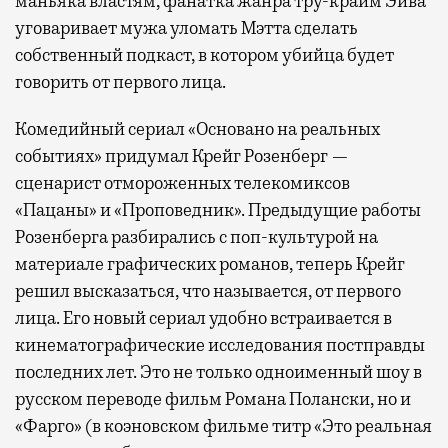
маньяка властям, фанатка жанра тру-крайм Эйва
уговаривает мужа уломать Мэтта сделать
собственный подкаст, в котором убийца будет
говорить от первого лица.
Комедийный сериал «Основано на реальных
событиях» придумал Крейг Розенберг —
сценарист отмороженных телекомиксов
«Пацаны» и «Проповедник». Предыдущие работы
Розенберга разбирались с поп-культурой на
материале графических романов, теперь Крейг
решил высказаться, что называется, от первого
лица. Его новый сериал удобно встраивается в
кинематографические исследования постправды
последних лет. Это не только одноименный шоу в
русском переводе фильм Романа Полански, но и
«Фарго» (в коэновском фильме титр «Это реальная