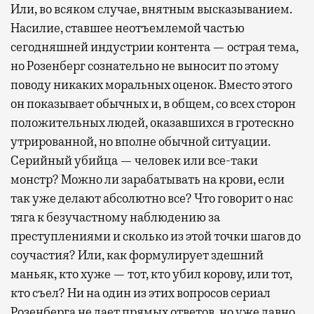
Или, во всяком случае, внятным высказыванием.
Насилие, ставшее неотъемлемой частью
сегодняшней индустрии контента — острая тема,
но Розенберг сознательно не выносит по этому
поводу никаких моральных оценок. Вместо этого
он показывает обычных и, в общем, со всех сторон
положительных людей, оказавшихся в гротескно
утрированной, но вполне обычной ситуации.
Серийный убийца — человек или все-таки
монстр? Можно ли зарабатывать на крови, если
так уже делают абсолютно все? Что говорит о нас
тяга к безучастному наблюдению за
преступлениями и сколько из этой точки шагов до
соучастия? Или, как формулирует здешний
маньяк, кто хуже — тот, кто убил корову, или тот,
кто съел? Ни на один из этих вопросов сериал
Розенберга не дает прямых ответов, но уже давно