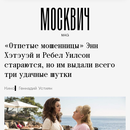
МОСКВИЧ
MAG
Введите ключевые слова для поиска статей
«Отпетые мошенницы» Энн
Хэтэуэй и Ребел Уилсон
стараются, но им выдали всего
три удачные шутки
Кино
Геннадий Устиян