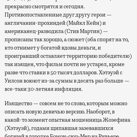
прекрасно смотрятся и сегодня.
Противопоставленные друг другу герои —
англичанин-прохиндей (Майкл Кейн) и
американец-разводила (Стив Мартин) —
прописаны так хорошо, а сюжет (оба спорят на то,
кто отнимет у богатой вдовы деньги, и
проигравший оставляет территорию победителю)
так изящен, что фильм почти не устарел, кроме
разве что ставки в 50 тысяч долларов. Хэтэуэй с
Уилсон воюют из-за суммы в десять раз больше —
все-таки 30-летняя инфляция.
Изящество — совсем не то слово, которым можно
описать новую девичью версию. Наоборот, в
какой-то момент опытная мошенница Жозефина
(Хэтэуэй), годами щипавшая зазевавшихся
богачей в городке Бомон-сюр-Мер на Ривьере,