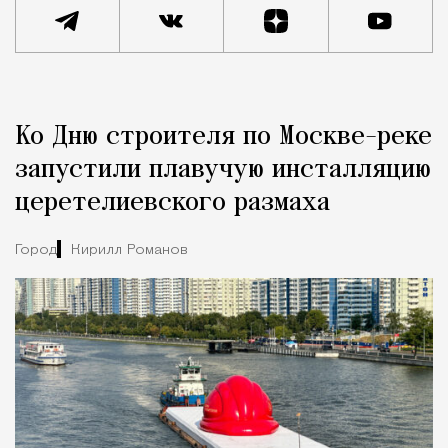
Реклама
Редакция Москвич Mag
Ко Дню строителя по Москве-реке
Город
запустили плавучую инсталляцию
церетелиевского размаха
Город
Кирилл Романов