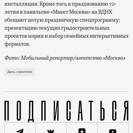
инсталляции. Кроме того, к празднованию 70-
летия в павильоне «Макет Москвы» на ВДНХ
обещают целую праздничную спецпрограмму:
презентацию текущих градостроительных
проектов мэрии и набор семейных интерактивных
форматов.
Фото: Мобильный репортер/агентство «Москва»
Это каска в фирменных цветах департамента строит
День строителя