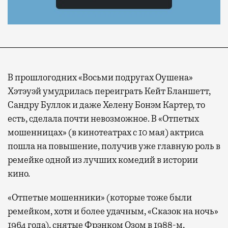
В прошлогодних «Восьми подругах Оушена»
Хэтэуэй умудрилась переиграть Кейт Бланшетт,
Сандру Буллок и даже Хелену Бонэм Картер, то
есть, сделала почти невозможное. В «Отпетых
мошенницах» (в кинотеатрах с 10 мая) актриса
пошла на повышение, получив уже главную роль в
ремейке одной из лучших комедий в истории
кино.
«Отпетые мошенники» (которые тоже были
ремейком, хотя и более удачным, «Сказок на ночь»
1964 года), снятые Фрэнком Озом в 1988-м,