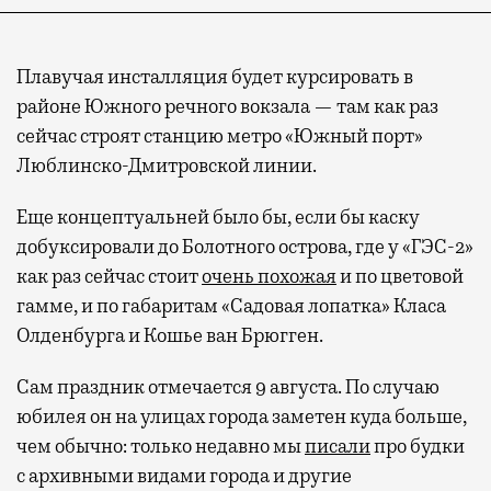
Плавучая инсталляция будет курсировать в
районе Южного речного вокзала — там как раз
сейчас строят станцию метро «Южный порт»
Люблинско-Дмитровской линии.
Еще концептуальней было бы, если бы каску
добуксировали до Болотного острова, где у «ГЭС-2»
как раз сейчас стоит
очень похожая
и по цветовой
гамме, и по габаритам «Садовая лопатка» Класа
Олденбурга и Кошье ван Брюгген.
Сам праздник отмечается 9 августа. По случаю
юбилея он на улицах города заметен куда больше,
чем обычно: только недавно мы
писали
про будки
с архивными видами города и другие