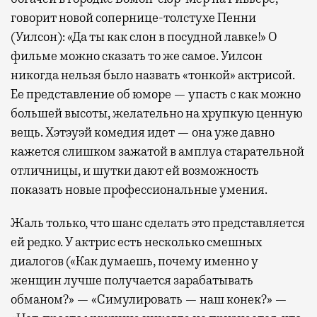
говорит новой сопернице-толстухе Пенни
(Уилсон): «Да ты как слон в посудной лавке!» О
фильме можно сказать то же самое. Уилсон
никогда нельзя было назвать «тонкой» актрисой.
Ее представление об юморе — упасть с как можно
большей высоты, желательно на хрупкую ценную
вещь. Хэтэуэй комедия идет — она уже давно
кажется слишком зажатой в амплуа старательной
отличницы, и шутки дают ей возможность
показать новые профессиональные умения.
Жаль только, что шанс сделать это представляется
ей редко. У актрис есть несколько смешных
диалогов («Как думаешь, почему именно у
женщин лучше получается зарабатывать
обманом?» — «Симулировать — наш конек?» —