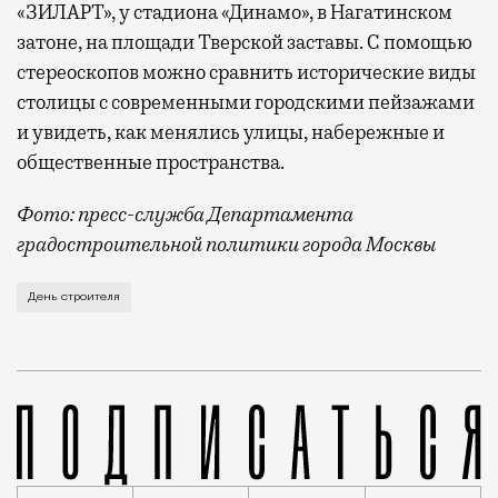
«ЗИЛАРТ», у стадиона «Динамо», в Нагатинском
затоне, на площади Тверской заставы. С помощью
стереоскопов можно сравнить исторические виды
столицы с современными городскими пейзажами
и увидеть, как менялись улицы, набережные и
общественные пространства.
Фото: пресс-служба Департамента
градостроительной политики города Москвы
В этом году профессиональный праздник День строи
День строителя