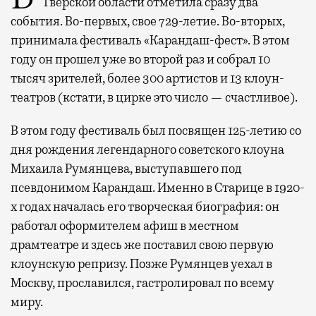
Тверской области отметила сразу два
события. Во-первых, свое 729-летие. Во-вторых,
принимала фестиваль «Карандаш-фест». В этом
году он прошел уже во второй раз и собрал 10
тысяч зрителей, более 300 артистов и 13 клоун-
театров (кстати, в цирке это число — счастливое).
В этом году фестиваль был посвящен 125-летию со
дня рождения легендарного советского клоуна
Михаила Румянцева, выступавшего под
псевдонимом Карандаш. Именно в Старице в 1920-
х годах началась его творческая биография: он
работал оформителем афиш в местном
драмтеатре и здесь же поставил свою первую
клоунскую репризу. Позже Румянцев уехал в
Москву, прославился, гастролировал по всему
миру.