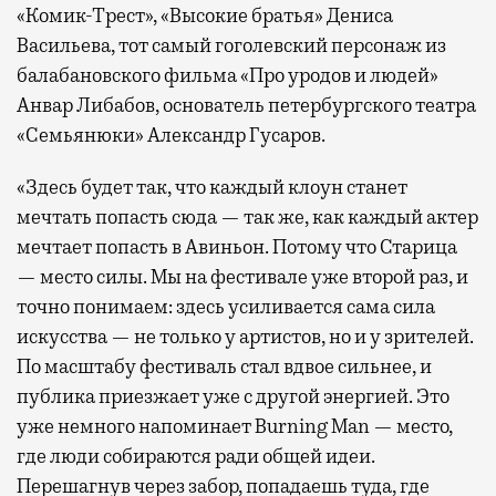
«Комик-Трест», «Высокие братья» Дениса
Васильева, тот самый гоголевский персонаж из
балабановского фильма «Про уродов и людей»
Анвар Либабов, основатель петербургского театра
«Семьянюки» Александр Гусаров.
«Здесь будет так, что каждый клоун станет
мечтать попасть сюда — так же, как каждый актер
мечтает попасть в Авиньон. Потому что Старица
— место силы. Мы на фестивале уже второй раз, и
точно понимаем: здесь усиливается сама сила
искусства — не только у артистов, но и у зрителей.
По масштабу фестиваль стал вдвое сильнее, и
публика приезжает уже с другой энергией. Это
уже немного напоминает Burning Man — место,
где люди собираются ради общей идеи.
Перешагнув через забор, попадаешь туда, где