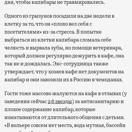
дня, чтобы капибары не травмировались.
Одного из грызунов посадили на две недели в
клетку за то, что он «плохо вел себя с
посетителями» из-за стресса. В попытке
выбраться из клетки капибара сломала себе
челюсть и вырвала зубы, но помощи ветеринара,
который должен регулярно дежурить в кафе, она
так не и дождалась. Экс-сотрудница также
утверждает, что у хозяев кафе нет документов на
капибар и они завозили их в Россию в чемоданах.
Гости тоже массово жалуются на кафе в отзывах (у
заведения сейчас
2,6 звезды
) за антисанитарию и
плохое содержание капибар, которые
изматываются от длительного общения с детьми.
«В вольере совсем нет места, вода мутная, бассейн