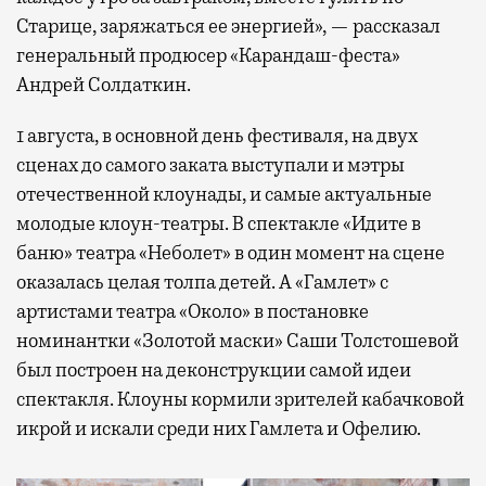
Старице, заряжаться ее энергией», — рассказал
генеральный продюсер «Карандаш-феста»
Андрей Солдаткин.
1 августа, в основной день фестиваля, на двух
сценах до самого заката выступали и мэтры
отечественной клоунады, и самые актуальные
молодые клоун-театры. В спектакле «Идите в
баню» театра «Неболет» в один момент на сцене
оказалась целая толпа детей. А «Гамлет» с
артистами театра «Около» в постановке
номинантки «Золотой маски» Саши Толстошевой
был построен на деконструкции самой идеи
спектакля. Клоуны кормили зрителей кабачковой
икрой и искали среди них Гамлета и Офелию.