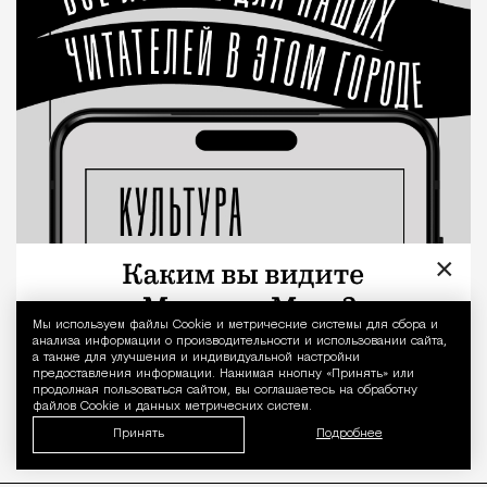
×
Мы используем файлы Сookie и метрические системы для сбора и
Уведомление 
анализа информации о производительности и использовании сайта,
а также для улучшения и индивидуальной настройки
предоставления информации. Нажимая кнопку «Принять» или
продолжая пользоваться сайтом, вы соглашаетесь на обработку
файлов Cookie и данных метрических систем.
Принять
Подробнее