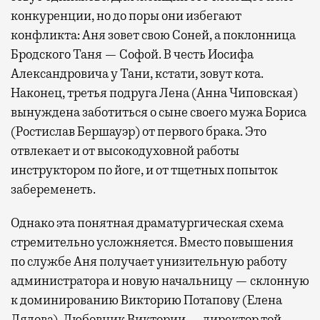
конкуренции, но до поры они избегают
конфликта: Аня зовет свою Соней, а поклонница
Бродского Таня — Софой. В честь Иосифа
Александровича у Тани, кстати, зовут кота.
Наконец, третья подруга Лена (Анна Чиповская)
вынуждена заботиться о сыне своего мужа Бориса
(Ростислав Бершауэр) от первого брака. Это
отвлекает и от высокодуховной работы
инструктором по йоге, и от тщетных попыток
забеременеть.
Однако эта понятная драматургическая схема
стремительно усложняется. Вместо повышения
по службе Аня получает унизительную работу
администратора и новую начальницу — склонную
к доминированию Викторию Потапову (Елена
Лядова). Любовник Виктории — директор той