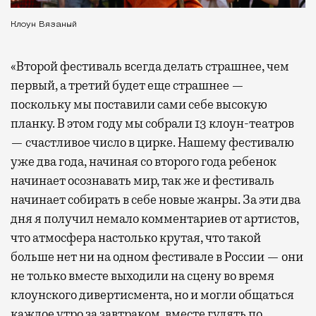
Клоун Вязаный
«Второй фестиваль всегда делать страшнее, чем
первый, а третий будет еще страшнее —
поскольку мы поставили сами себе высокую
планку. В этом году мы собрали 13 клоун-театров
— счастливое число в цирке. Нашему фестивалю
уже два года, начиная со второго года ребенок
начинает осознавать мир, так же и фестиваль
начинает собирать в себе новые жанры. За эти два
дня я получил немало комментариев от артистов,
что атмосфера настолько крутая, что такой
больше нет ни на одном фестивале в России — они
не только вместе выходили на сцену во время
клоунского дивертисмента, но и могли общаться
каждое утро за завтраком, вместе гулять по