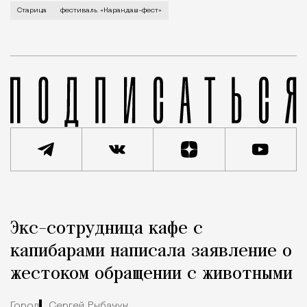
В минувший уикенд маленькая Старица в Тверской об
Старица
фестиваль «Карандаш-фест»
Реклама
Редакция Москвич Mag
Экс-сотрудница кафе с
Город
капибарами написала заявление о
жестоком обращении с животными
Город
Сергей Рыбачук