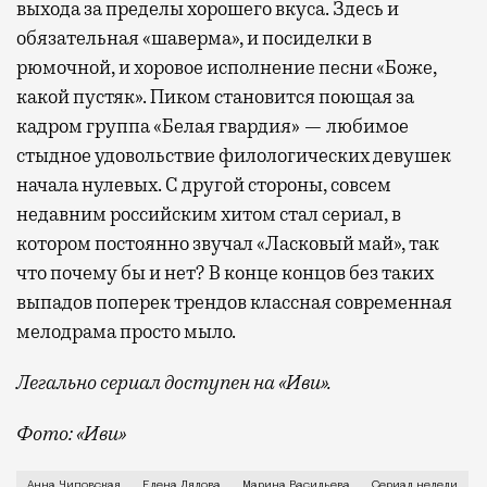
выхода за пределы хорошего вкуса. Здесь и
обязательная «шаверма», и посиделки в
рюмочной, и хоровое исполнение песни «Боже,
какой пустяк». Пиком становится поющая за
кадром группа «Белая гвардия» — любимое
стыдное удовольствие филологических девушек
начала нулевых. С другой стороны, совсем
недавним российским хитом стал сериал, в
котором постоянно звучал «Ласковый май», так
что почему бы и нет? В конце концов без таких
выпадов поперек трендов классная современная
мелодрама просто мыло.
Легально сериал доступен на «Иви».
Фото: «Иви»
У российского кино, как известно, особый путь, о
Анна Чиповская
Елена Лядова
Марина Васильева
Сериал недели