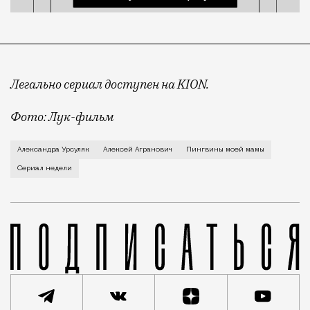
Легально сериал доступен на
KION
.
Фото: Лук-фильм
У девятиклассника Гоши (Макар Хлебников) — больша
Александра Урсуляк
Алексей Агранович
Пингвины моей мамы
Сериал недели