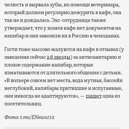
челюсть и вырвала зубы, но помощи ветеринара,
который должен регулярно дежурить в кафе, она
так не и дождалась. Экс-сотрудница также
утверждает, что у хозяев кафе нет документов на
капибар и они завозили их в Россию в чемоданах.
Гости тоже массово жалуются на кафе в отзывах (у
заведения сейчас
2,6 звезды
) за антисанитарию и
плохое содержание капибар, которые
изматываются от длительного общения с детьми.
«В вольере совсем нет места, вода мутная, бассейн
неглубокий, капибары притихшие и испуганные,
они никогда не адаптируются», —
пишет
одна из
посетительниц.
Фото: t.me/ENews112