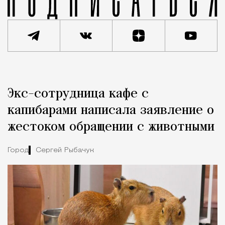
Реклама
Редакция Москвич Mag
Экс-сотрудница кафе с
Город
капибарами написала заявление о
жестоком обращении с животными
Город
Сергей Рыбачук