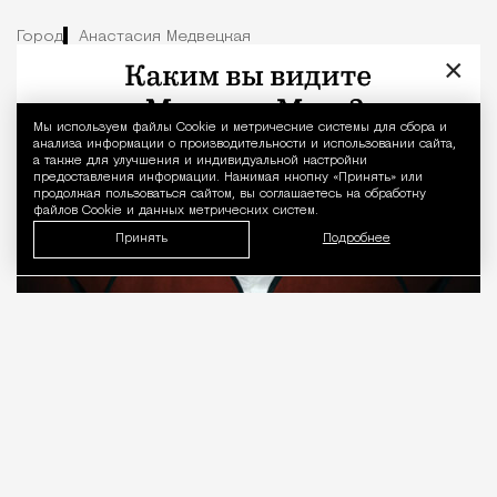
Город
Анастасия Медвецкая
×
Мы используем файлы Сookie и метрические системы для сбора и
Уведомление 
анализа информации о производительности и использовании сайта,
а также для улучшения и индивидуальной настройки
предоставления информации. Нажимая кнопку «Принять» или
продолжая пользоваться сайтом, вы соглашаетесь на обработку
файлов Cookie и данных метрических систем.
Принять
Подробнее
08.08.2026
7 мин. чтения
О рождении за границей благодаря бабушке
Алисе Фрейндлих, о папе, который устраивал
трудотерапию, заставляя убирать за собаками на
улице, об изменениях в театре «На Страстном» и о