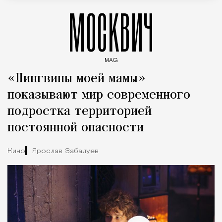
МОСКВИЧ
MAG
Введите ключевые слова для поиска статей
«Пингвины моей мамы»
показывают мир современного
подростка территорией
постоянной опасности
Кино
Ярослав Забалуев