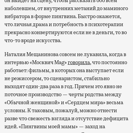
он выйдет на сцену, чтобы рассказать обо всем
наболевшем, от внутренних метаний до маминого
вибратора в форме пингвина. Быстро окажется,
что личная драма и потребность в психотерапии
прекрасно конвертируются если не в деньги, то во
что-то вроде искусства.
Наталия Мещанинова совсем не лукавила, когда в
интервью «Москвич Mag»
говорила
, что постоянно
работает: фильмы, в которых она выступает если
не режиссером, то сценаристом, стабильно
выходят один-два раза в год. Причем это явно не
поточное производство — черты родства между
«Обычной женщиной» и «Сердцем мира» весьма
условны. К таковым, пожалуй, можно отнести
разве что свежесть взгляда и отсутствие дефицита
идей. «Пингвины моей мамы» — заход на