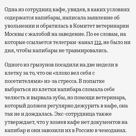
Одна из сотрудниц кафе, увидев, в каких условиях
содержатся капибары, написала заявление об
увольнении и обратилась в Комитет ветеринарии
Москвы с жалобой на заведение. По ее словам, на
которые ссылается телеграм-канал
112
, не было ни
дня, чтобы капибары не травмировались.
Одного из грызунов посадили на две недели в
клетку за то, что он «плохо вел себя с
посетителями» из-за стресса. В попытке
выбраться из клетки капибара сломала себе
челюсть и вырвала зубы, но помощи ветеринара,
который должен регулярно дежурить в кафе, она
так не и дождалась. Экс-сотрудница также
утверждает, что у хозяев кафе нет документов на
капибар и они завозили их в Россию в чемоданах.