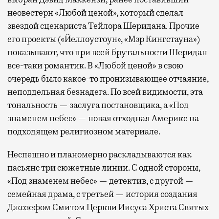
неовестерн «Любой ценой», который сделал
звездой сценариста Тейлора Шеридана. Прочие
его проекты («Йеллоустоун», «Мэр Кингстауна»)
показывают, что при всей брутальности Шеридан
все-таки романтик. В «Любой ценой» в свою
очередь было какое-то пронизывающее отчаяние,
неподдельная безнадега. По всей видимости, эта
тональность — заслуга постановщика, а «Под
знаменем небес» — новая отходная Америке на
подходящем религиозном материале.
Неспешно и планомерно раскладываются как
пасьянс три сюжетные линии. С одной стороны,
«Под знаменем небес» — детектив, с другой —
семейная драма, с третьей — история создания
Джозефом Смитом Церкви Иисуса Христа Святых