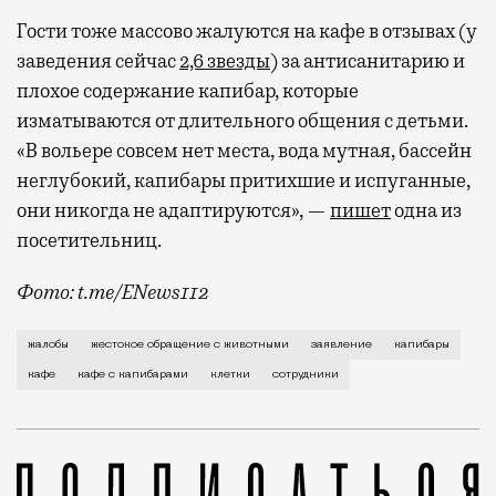
Гости тоже массово жалуются на кафе в отзывах (у
заведения сейчас
2,6 звезды
) за антисанитарию и
плохое содержание капибар, которые
изматываются от длительного общения с детьми.
«В вольере совсем нет места, вода мутная, бассейн
неглубокий, капибары притихшие и испуганные,
они никогда не адаптируются», —
пишет
одна из
посетительниц.
Фото: t.me/ENews112
С момента открытия нового контактного кафе с капи
жалобы
жестокое обращение с животными
заявление
капибары
кафе
кафе с капибарами
клетки
сотрудники