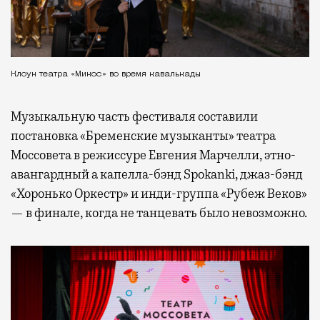
Клоун театра «Микос» во время кавалькады
Музыкальную часть фестиваля составили
постановка «Бременские музыканты» театра
Моссовета в режиссуре Евгения Марчелли, этно-
авангардный а капелла-бэнд Spokanki, джаз-бэнд
«Хоронько Оркестр» и инди-группа «Рубеж Веков»
— в финале, когда не танцевать было невозможно.