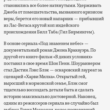
становились все более натянутыми. Удерживать
Джеба от помешательства, вызванного кризисом
веры, берется его новый напарник — прибывший
из Лас-Вегаса крутой коп индейского
происхождения Билл Таба (Гил Бирмингем).
В основе сериала «Под знаменем небес» —
документальный роман Джона Кракауэра. По
другой его книге фильм «В диких условиях»
поставил в свое время Шон Пенн. Шоураннером
стал Дастин Лэнс Блэк — оскаровский лауреат за
сценарий «Харви Милка». Открытый гей,
выросший в мормонской семье, Блэк смог
тщательно воссоздать детали быта и сделать
историю максимально достоверной. Наконец,
одним из режиссеров сериала не случайно был
выбран Дэвид Маккензи, ранее поставивший