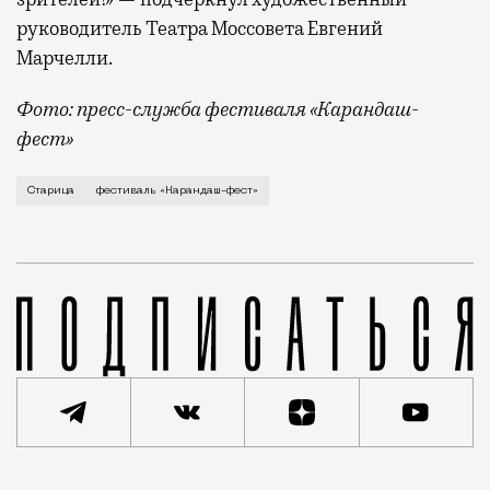
руководитель Театра Моссовета Евгений
Марчелли.
Фото: пресс-служба фестиваля «Карандаш-
фест»
В минувший уикенд маленькая Старица в Тверской об
Старица
фестиваль «Карандаш-фест»