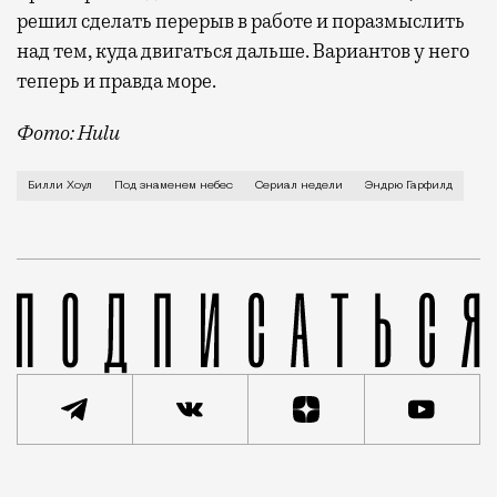
решил сделать перерыв в работе и поразмыслить
над тем, куда двигаться дальше. Вариантов у него
теперь и правда море.
Фото: Hulu
Солт-Лейк-Сити, 1984 год. Аккуратный детектив Дже
Билли Хоул
Под знаменем небес
Сериал недели
Эндрю Гарфилд