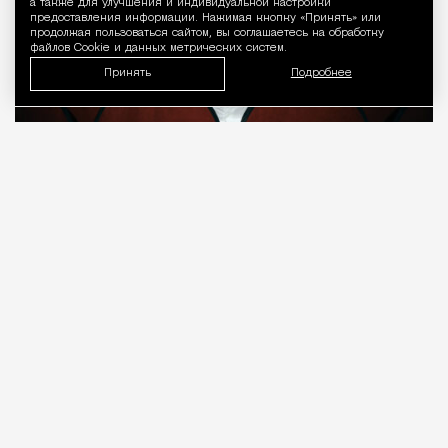
а также для улучшения и индивидуальной настройки
предоставления информации. Нажимая кнопку «Принять» или
продолжая пользоваться сайтом, вы соглашаетесь на обработку
файлов Cookie и данных метрических систем.
Принять
Подробнее
08.08.2026
7 мин. чтения
О рождении за границей благодаря бабушке
Алисе Фрейндлих, о папе, который устраивал
трудотерапию, заставляя убирать за собаками на
улице, об изменениях в театре «На Страстном» и о
своем настоящем семейном кино.
ПРОДОЛЖЕНИЕ НИЖЕ