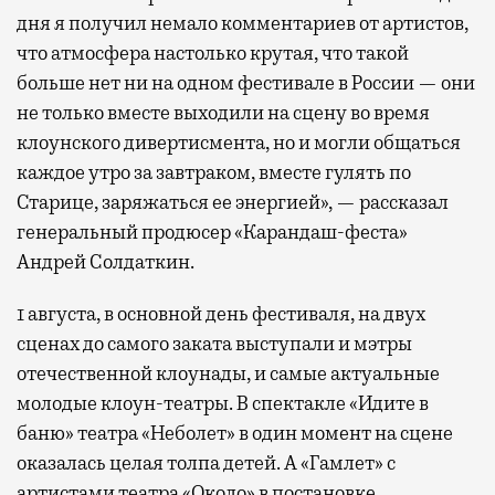
дня я получил немало комментариев от артистов,
что атмосфера настолько крутая, что такой
больше нет ни на одном фестивале в России — они
не только вместе выходили на сцену во время
клоунского дивертисмента, но и могли общаться
каждое утро за завтраком, вместе гулять по
Старице, заряжаться ее энергией», — рассказал
генеральный продюсер «Карандаш-феста»
Андрей Солдаткин.
1 августа, в основной день фестиваля, на двух
сценах до самого заката выступали и мэтры
отечественной клоунады, и самые актуальные
молодые клоун-театры. В спектакле «Идите в
баню» театра «Неболет» в один момент на сцене
оказалась целая толпа детей. А «Гамлет» с
артистами театра «Около» в постановке