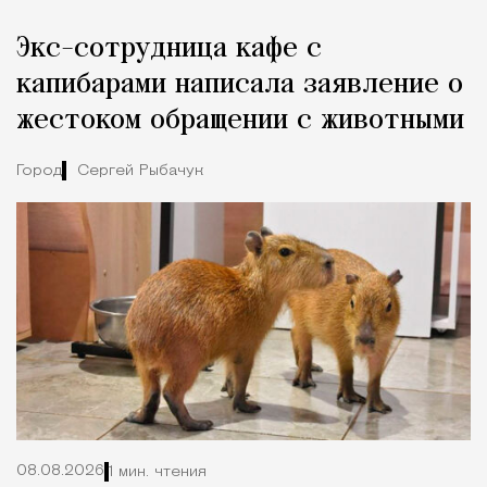
Реклама
Редакция Москвич Mag
Экс-сотрудница кафе с
Город
капибарами написала заявление о
жестоком обращении с животными
Город
Сергей Рыбачук
08.08.2026
1 мин. чтения