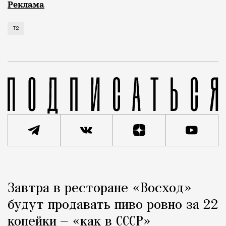
Мобильный оператор Т2 изучил модели интернет-потр
Реклама
Т2
Реклама
Редакция Москвич Mag
Завтра в ресторане «Восход»
Город
будут продавать пиво ровно за 22
копейки — «как в СССР»