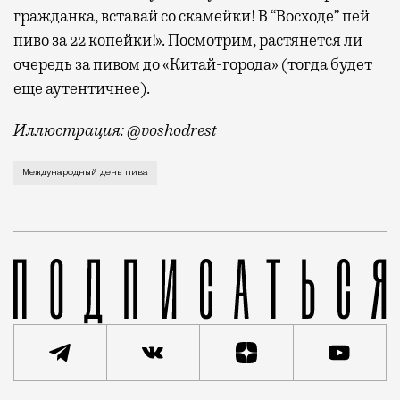
гражданка, вставай со скамейки! В “Восходе” пей
пиво за 22 копейки!». Посмотрим, растянется ли
очередь за пивом до «Китай-города» (тогда будет
еще аутентичнее).
Иллюстрация: @voshodrest
Завтра отмечается Международный день пива (он прих
Международный день пива