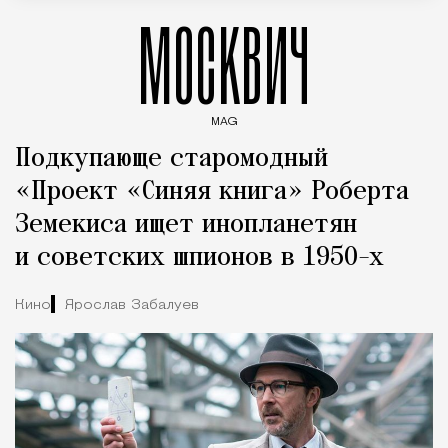
МОСКВИЧ
MAG
Введите ключевые слова для поиска статей
Подкупающе старомодный
«Проект «Синяя книга» Роберта
Земекиса ищет инопланетян
и советских шпионов в 1950-х
Кино
Ярослав Забалуев