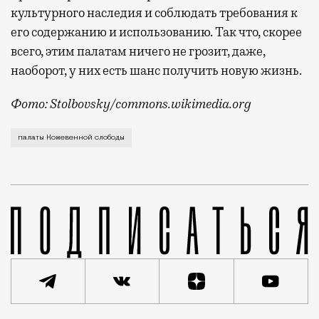
культурного наследия и соблюдать требования к
его содержанию и использованию. Так что, скорее
всего, этим палатам ничего не грозит, даже,
наоборот, у них есть шанс получить новую жизнь.
Фото: Stolbovsky/commons.wikimedia.org
Московский рынок недвижимости пополнился очень ре
палаты Кожевенной слободы