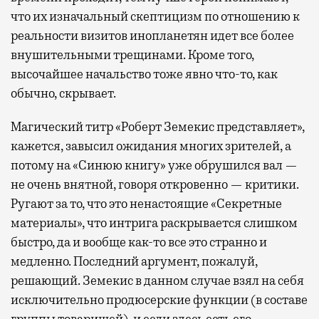
что их изначальный скептицизм по отношению к
реальности визитов инопланетян идет все более
внушительными трещинами. Кроме того,
высочайшее начальство тоже явно что-то, как
обычно, скрывает.
Магический титр «Роберт Земекис представляет»,
кажется, завысил ожидания многих зрителей, а
потому на «Синюю книгу» уже обрушился вал —
не очень внятной, говоря откровенно — критики.
Ругают за то, что это ненастоящие «Секретные
материалы», что интрига раскрывается слишком
быстро, да и вообще как-то все это странно и
медленно. Последний аргумент, пожалуй,
решающий. Земекис в данном случае взял на себя
исключительно продюсерские функции (в составе
группы товарищей), и если здесь есть его