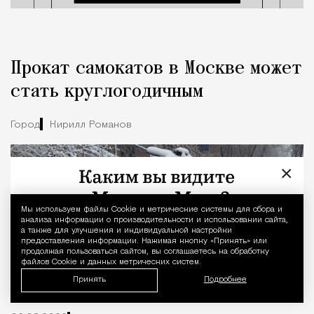
Прокат самокатов в Москве может
стать круглогодичным
Город
Кирилл Романов
×
Мы используем файлы Сookie и метрические системы для сбора и
Уведомление 
анализа информации о производительности и использовании сайта,
а также для улучшения и индивидуальной настройки
предоставления информации. Нажимая кнопку «Принять» или
продолжая пользоваться сайтом, вы соглашаетесь на обработку
файлов Cookie и данных метрических систем.
Принять
Подробнее