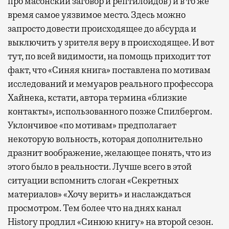
про масонский заговор и рептилоидов) и в то же
время самое уязвимое место. Здесь можно
запросто довести происходящее до абсурда и
выключить у зрителя веру в происходящее. И вот
тут, по всей видимости, на помощь приходит тот
факт, что «Синяя книга» поставлена по мотивам
исследований и мемуаров реального профессора
Хайнека, кстати, автора термина «близкие
контакты», использованного позже Спилбергом.
Уклончивое «по мотивам» предполагает
некоторую вольность, которая дополнительно
дразнит воображение, желающее понять, что из
этого было в реальности. Лучше всего в этой
ситуации вспомнить слоган «Секретных
материалов» «Хочу верить» и наслаждаться
просмотром. Тем более что на днях канал
History
продлил «Синюю книгу» на второй сезон.