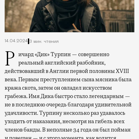
14.04.2024
3 мин. чтения
Ричард «Дик» Турпин — совершенно
реальный английский разбойник,
действовавший в Англии первой половины XVIII
века. Первым преступлением сына мясника была
кража скота, затем он овладел искусством
грабежа. Имя Дика быстро стало легендарным —
не в последнюю очередь благодаря удивительной
удачливости. Турпину несколько раз удавалось
уходить от наказания, несмотря на гибель всех
членов банды. В неполные 34 года он был пойман
и повешен — и с этого момента, как водится,