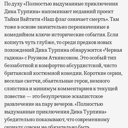
По духу «Полностью выдуманные приключения
Дика Турпина» напоминают недавний проект
Тайки Вайтити «Наш флаг означает смерть». Там
тоже в основе значительно переиначенные в
комедийном ключе исторические события. Если
копнуть чуть глубже, то среди предков новых
похождений Дика Турпина обнаружится «Черная
гадюка» с Роуэном Аткинсоном. Это особый тип
беззаботной и комфортно абсурдистской, чисто
британской костюмной комедии. Короткие серии,
веселые скетчи, обаятельные герои, немного
слэпстика и минимум комментариев к текущей
повестке — это безупречное эскапистское
развлечение на пару вечеров. «Полностью
выдуманные приключения Дика Турпина»
убедительно показывают, что современному
сериалу совсем не обязательно быть