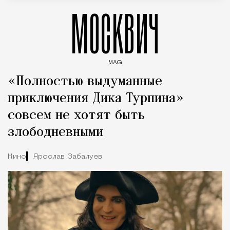
МОСКВИЧ
MAG
Введите ключевые слова для поиска статей
«Полностью выдуманные
приключения Дика Турпина»
совсем не хотят быть
злободневными
Кино
Ярослав Забалуев