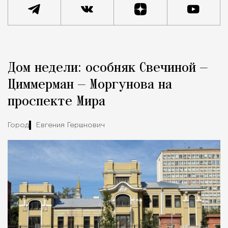
Реклама
Редакция Москвич Mag
Дом недели: особняк Свечиной —
Город
Циммерман — Моргунова на
проспекте Мира
Город
Евгения Гершкович