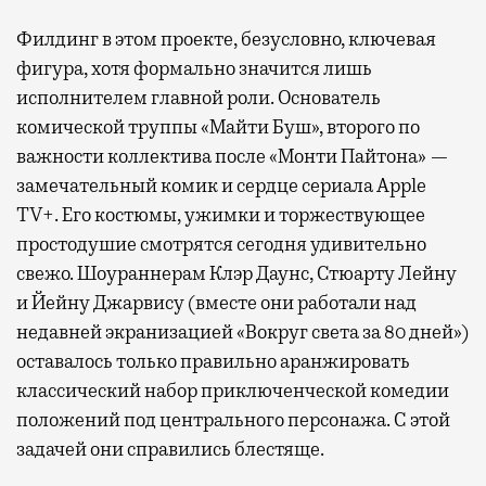
Филдинг в этом проекте, безусловно, ключевая
фигура, хотя формально значится лишь
исполнителем главной роли. Основатель
комической труппы «Майти Буш», второго по
важности коллектива после «Монти Пайтона» —
замечательный комик и сердце сериала Apple
TV+. Его костюмы, ужимки и торжествующее
простодушие смотрятся сегодня удивительно
свежо. Шоураннерам Клэр Даунс, Стюарту Лейну
и Йейну Джарвису (вместе они работали над
недавней экранизацией «Вокруг света за 80 дней»)
оставалось только правильно аранжировать
классический набор приключенческой комедии
положений под центрального персонажа. С этой
задачей они справились блестяще.