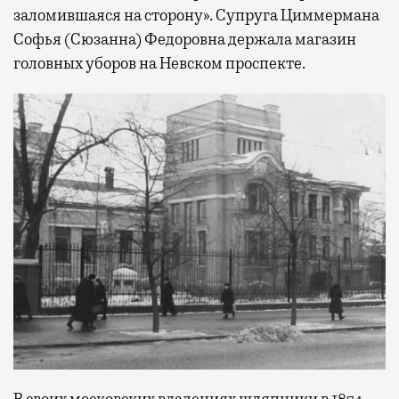
заломившаяся на сторону». Супруга Циммермана
Софья (Сюзанна) Федоровна держала магазин
головных уборов на Невском проспекте.
В своих московских владениях шляпники в 1874