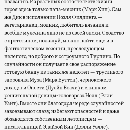
названию. Из реальных обстоятельств жизни
героя здесь только папа-мясник (Марк Хип). Сам
же Дик в исполнении Ноэля Филдинга —
вегетарианец, модник, любитель вязания и
вообще мужчина явно не из своей эпохи. Сходство
с прототипом, пожалуй, можно найти еще и в
фантастическом везении, преследующем
нелепого, но доброго и остроумного Турпина. По
случайности он получает в свое распоряжение
готовую банду из таких же недотеп — трусливого
здоровяка Муза (Марк Вуттон), чернокожего
доходяги Онести (Дуэйн Боачи) и слишком
решительной девицы-головореза Нелл (Элли
Уайт). Вместе они благодаря череде случайностей
завоевывают славу, избегают опасностей и даже
обзаводятся собственным летописцем —
писательницей Элайзой Бин (Долли Уэллс).