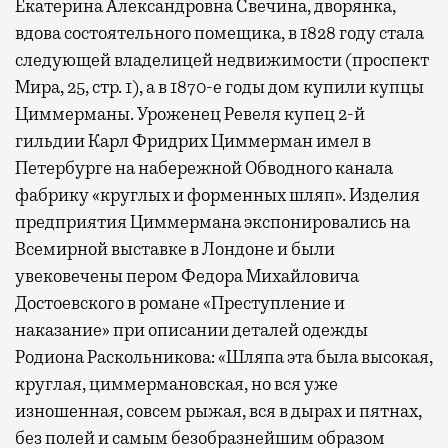
Екатерина Александровна Свечина, дворянка,
вдова состоятельного помещика, в 1828 году стала
следующей владелицей недвижимости (проспект
Мира, 25, стр. 1), а в 1870-е годы дом купили купцы
Циммерманы. Уроженец Ревеля купец 2-й
гильдии Карл Фридрих Циммерман имел в
Петербурге на набережной Обводного канала
фабрику «круглых и форменных шляп». Изделия
предприятия Циммермана экспонировались на
Всемирной выставке в Лондоне и были
увековечены пером Федора Михайловича
Достоевского в романе «Преступление и
наказание» при описании деталей одежды
Родиона Раскольникова: «Шляпа эта была высокая,
круглая, циммермановская, но вся уже
изношенная, совсем рыжая, вся в дырах и пятнах,
без полей и самым безобразнейшим образом