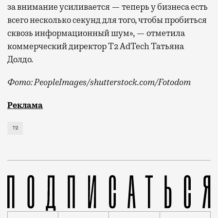
за внимание усиливается — теперь у бизнеса есть
всего несколько секунд для того, чтобы пробиться
сквозь информационный шум», — отметила
коммерческий директор Т2 AdTech Татьяна
Долдо.
Фото: PeopleImages/shutterstock.com/Fotodom
Мобильный оператор Т2 изучил модели интернет-потр
Реклама
Т2