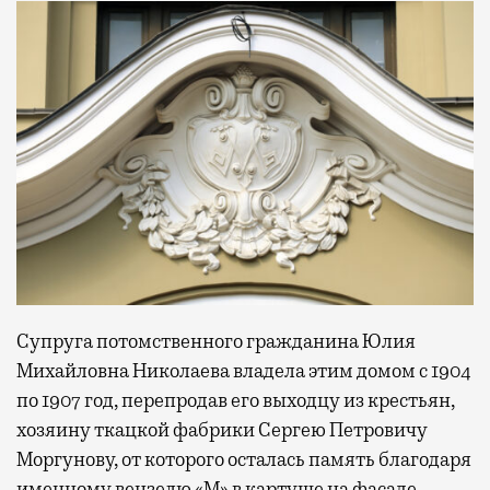
Супруга потомственного гражданина Юлия
Михайловна Николаева владела этим домом с 1904
по 1907 год, перепродав его выходцу из крестьян,
хозяину ткацкой фабрики Сергею Петровичу
Моргунову, от которого осталась память благодаря
именному вензелю «М» в картуше на фасаде.