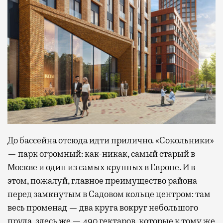
До бассейна отсюда идти прилично. «Сокольники»
— парк огромный: как-никак, самый старый в
Москве и один из самых крупных в Европе. И в
этом, пожалуй, главное преимущество района
перед замкнутым в Садовом кольце центром: там
весь променад — два круга вокруг небольшого
пруда, здесь же — 490 гектаров, которые к тому же