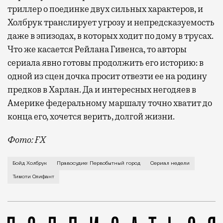
триллер о поединке двух сильных характеров, и
Холбрук транслирует угрозу и непредсказуемость
даже в эпизодах, в которых ходит по дому в трусах.
Что же касается Рейлана Гивенса, то авторы
сериала явно готовы продолжить его историю: в
одной из сцен дочка просит отвезти ее на родину
предков в Харлан. Да и интересных негодяев в
Америке федеральному маршалу точно хватит до
конца его, хочется верить, долгой жизни.
Фото: FX
Ковбойская шляпа, всезнающий взгляд и готовность 
Бойд Холбрук
Правосудие: Первобытный город
Сериал недели
Тимоти Олифант