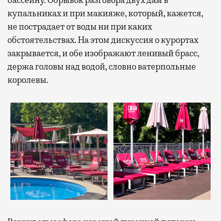
бассейну. Обрывок разговора двух дам в
купальниках и при макияже, который, кажется,
не пострадает от воды ни при каких
обстоятельствах. На этом дискуссия о курортах
закрывается, и обе изображают ленивый брасс,
держа головы над водой, словно ватерпольные
королевы.