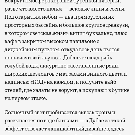
Вокруг атмосфера хорошей турецкой пятерки,
разве что вместо пальм — вековые липы и сосны.
Под открытым небом — два прямоугольных
просторных бассейна и большое круглое джакузи,
в котором светская жизнь кипит буквально, плюс
кафе в закрытом высоком павильоне с
диджейским пультом, откуда весь день льется
ненавязчивый лаундж. Добавьте сюда рябь
голубой воды, аккуратно расставленные ряды
широких шезлонгов с матрасами винного цвета и
надписью «КОД» на каждом, и получите вайб
отелей, где халаты не воруют, а покупают в бутике
на первом этаже.
Солнечный свет пробивается сквозь кроны и
рассыпается по воде бликами — в Дубае за такой
эффект отвечает ландшафтный дизайнер, здесь