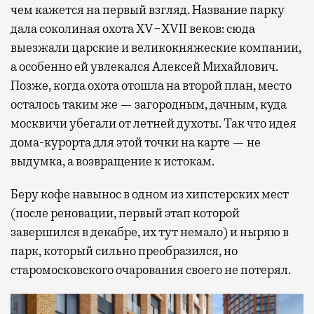
чем кажется на первый взгляд. Название парку
дала соколиная охота XV−XVII веков: сюда
выезжали царские и великокняжеские компании,
а особенно ей увлекался Алексей Михайлович.
Позже, когда охота отошла на второй план, место
осталось таким же — загородным, дачным, куда
москвичи убегали от летней духоты. Так что идея
дома-курорта для этой точки на карте — не
выдумка, а возвращение к истокам.
Беру кофе навынос в одном из хипстерских мест
(после реновации, первый этап которой
завершился в декабре, их тут немало) и ныряю в
парк, который сильно преобразился, но
старомосковского очарования своего не потерял.