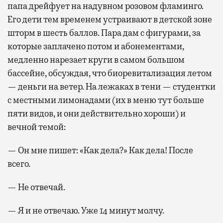
папа дрейфует на надувном розовом фламинго.
Его дети тем временем устраивают в детской зоне
шторм в шесть баллов. Пара дам с фигурами, за
которые заплачено потом и абонементами,
медленно нарезает круги в самом большом
бассейне, обсуждая, что биоревитализация летом
— деньги на ветер. На лежаках в тени — студентки
с местными лимонадами (их в меню тут больше
пяти видов, и они действительно хороши) и
вечной темой:
— Он мне пишет: «Как дела?» Как дела! После
всего.
— Не отвечай.
— Я и не отвечаю. Уже 14 минут молчу.