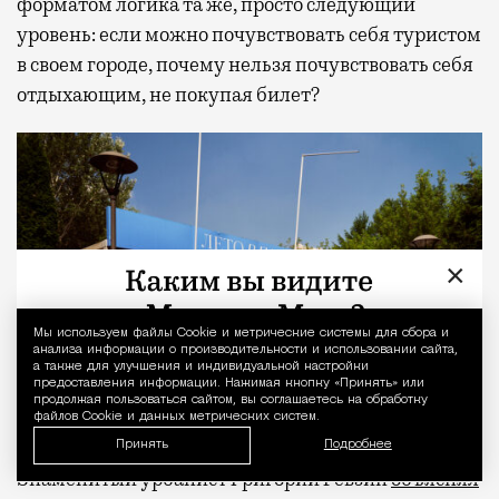
форматом логика та же, просто следующий
уровень: если можно почувствовать себя туристом
в своем городе, почему нельзя почувствовать себя
отдыхающим, не покупая билет?
×
Мы используем файлы Сookie и метрические системы для сбора и
Уведомление 
анализа информации о производительности и использовании сайта,
а также для улучшения и индивидуальной настройки
предоставления информации. Нажимая кнопку «Принять» или
продолжая пользоваться сайтом, вы соглашаетесь на обработку
файлов Cookie и данных метрических систем.
Принять
Подробнее
Знаменитый урбанист Григорий Ревзин
объяснял