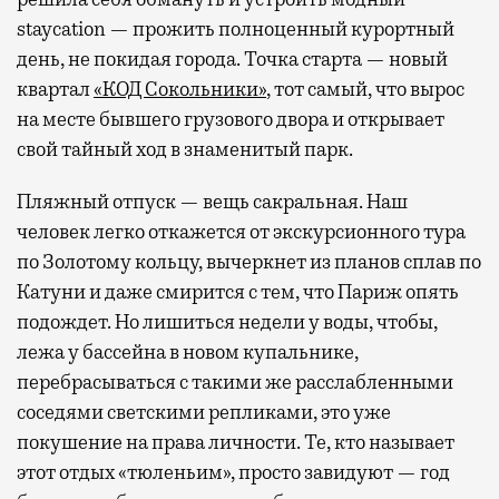
staycation — прожить полноценный курортный
день, не покидая города. Точка старта — новый
квартал
«КОД Сокольники»
, тот самый, что вырос
на месте бывшего грузового двора и открывает
свой тайный ход в знаменитый парк.
Пляжный отпуск — вещь сакральная. Наш
человек легко откажется от экскурсионного тура
по Золотому кольцу, вычеркнет из планов сплав по
Катуни и даже смирится с тем, что Париж опять
подождет. Но лишиться недели у воды, чтобы,
лежа у бассейна в новом купальнике,
перебрасываться с такими же расслабленными
соседями светскими репликами, это уже
покушение на права личности. Те, кто называет
этот отдых «тюленьим», просто завидуют — год