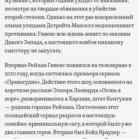
музыкант, который годами уходит от наказания,
несмотря на твердые обвинения в убийстве
второй степени. Однако на этот раз вскормленный
злыми улицами Детройта Манселл недооценивает
противника: Гивенс всю жизнь живет по законам
Дикого Запада, а настоящего ковбоя никакому
гангстеру не запугать.
Впервые Рейлан Гивенс появился на телеэкране в
2010 году, когда состоялась премьера сериала
«Правосудие». Действие этого шоу, основанного на
коротком рассказе Элмора Леонарда «Огонь в
норе», разворачивалось в Харлане, штат Кентукки
— родном городке Рейлана. Постепенно этот
полицейский сериал разросся в настоящую
семейно-криминальную сагу, в которой было уже
два главных героя. Вторым был Бойд Краудер —