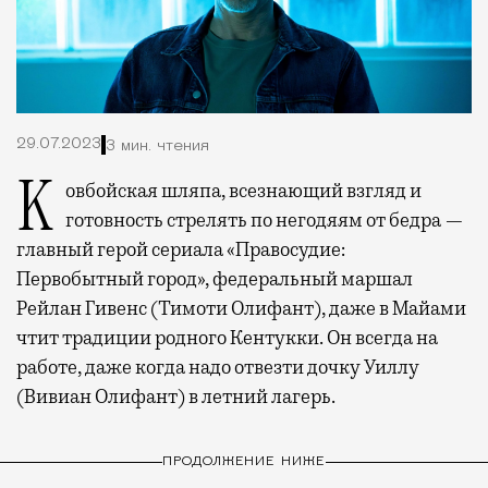
29.07.2023
3 мин. чтения
Ковбойская шляпа, всезнающий взгляд и
готовность стрелять по негодяям от бедра —
главный герой сериала «Правосудие:
Первобытный город», федеральный маршал
Рейлан Гивенс (Тимоти Олифант), даже в Майами
чтит традиции родного Кентукки. Он всегда на
работе, даже когда надо отвезти дочку Уиллу
(Вивиан Олифант) в летний лагерь.
ПРОДОЛЖЕНИЕ НИЖЕ