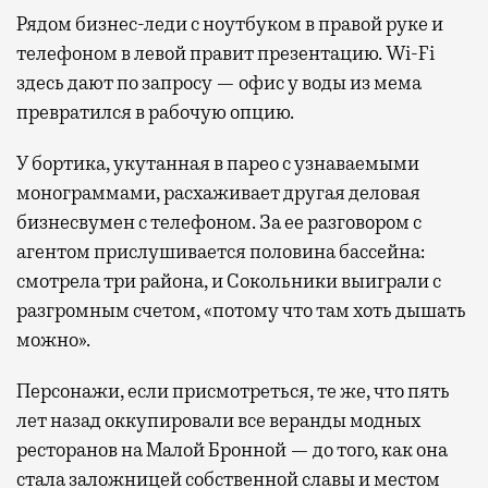
Рядом бизнес-леди с ноутбуком в правой руке и
телефоном в левой правит презентацию. Wi-Fi
здесь дают по запросу — офис у воды из мема
превратился в рабочую опцию.
У бортика, укутанная в парео с узнаваемыми
монограммами, расхаживает другая деловая
бизнесвумен с телефоном. За ее разговором с
агентом прислушивается половина бассейна:
смотрела три района, и Сокольники выиграли с
разгромным счетом, «потому что там хоть дышать
можно».
Персонажи, если присмотреться, те же, что пять
лет назад оккупировали все веранды модных
ресторанов на Малой Бронной — до того, как она
стала заложницей собственной славы и местом