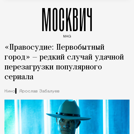
МОСКВИЧ
MAG
Введите ключевые слова для поиска статей
«Правосудие: Первобытный
город» — редкий случай удачной
перезагрузки популярного
сериала
Кино
Ярослав Забалуев