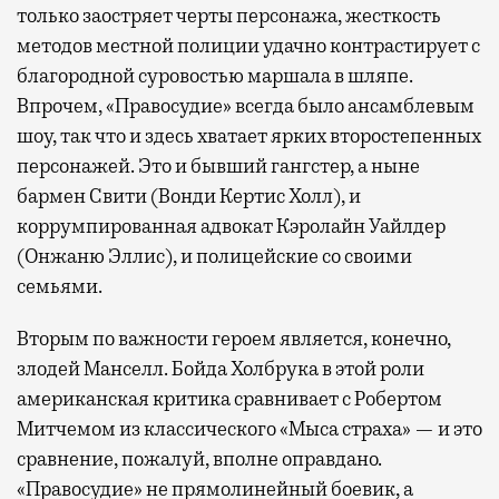
только заостряет черты персонажа, жесткость
методов местной полиции удачно контрастирует с
благородной суровостью маршала в шляпе.
Впрочем, «Правосудие» всегда было ансамблевым
шоу, так что и здесь хватает ярких второстепенных
персонажей. Это и бывший гангстер, а ныне
бармен Свити (Вонди Кертис Холл), и
коррумпированная адвокат Кэролайн Уайлдер
(Онжаню Эллис), и полицейские со своими
семьями.
Вторым по важности героем является, конечно,
злодей Манселл. Бойда Холбрука в этой роли
американская критика сравнивает с Робертом
Митчемом из классического «Мыса страха» — и это
сравнение, пожалуй, вполне оправдано.
«Правосудие» не прямолинейный боевик, а