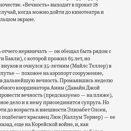
ночестве. «Вечность» выходит в прокат 18
й случай, когда можно дойти до кинотеатра и
льшом экране.
 отчего нервничать — он обещал быть рядом с
Бакли), с которой прожил 65 лет, но
 внуков и очнулся 35-летним (Майлс Теллер) в
епутье — похожее на аэропорт сооружение,
 в дальнейшую вечность. Промаявшись неделю
гробного координатора Анны (Давайн Джой
провести вечность (предсказуемо — на пляже),
ерное дело и к нему присоединится супруга. Но
ти до возраста и внешности Элизабет Олсен,
й подбегает красавец Люк (Каллум Тернер) — ее
азад, еще на Корейской войне, и, как