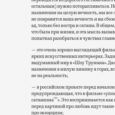
остальным) нужно поторапливаться. Но
назначения на целую вечность, мы вс
не понравится ваша вечность и вы сбежит
ад, только без костра и сатаны. В обще
что была при жизни, и эта мысль вызыв
попытках разобраться в чувствах главн
— это очень хорошо выглядящий филь
ярких искусственных интерьерах. Задн
выдуманный мир в «Шоу Трумана». Даж
назначения в милую хижину в горах, вс
не на реальность;
— в российском прокате перед началом
предупреждающая, что в фильме «уп
***
сатанизма
». Это воспринимается ка
перед картиной про любовь идут такие 
про экзорцизм;