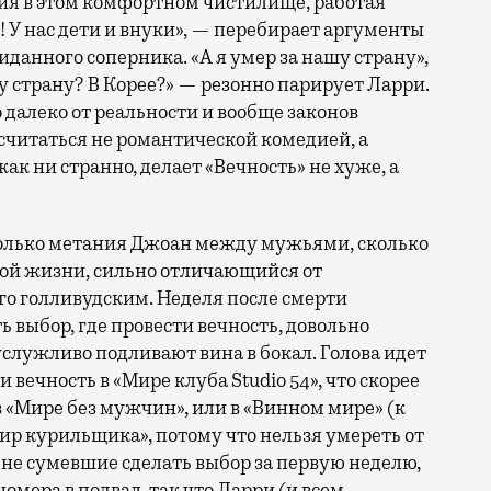
тия в этом комфортном чистилище, работая
т! У нас дети и внуки», — перебирает аргументы
анного соперника. «А я умер за нашу страну»,
 страну? В Корее?» — резонно парирует Ларри.
о далеко от реальности и вообще законов
 считаться не романтической комедией, а
ак ни странно, делает «Вечность» не хуже, а
столько метания Джоан между мужьями, сколько
ой жизни, сильно отличающийся от
го голливудским. Неделя после смерти
ь выбор, где провести вечность, довольно
услужливо подливают вина в бокал. Голова идет
 вечность в «Мире клуба Studio 54», что скорее
в «Мире без мужчин», или в «Винном мире» (к
ир курильщика», потому что нельзя умереть от
не сумевшие сделать выбор за первую неделю,
омера в подвал, так что Ларри (и всем