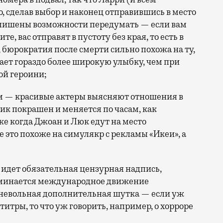
, сделав выбор и наконец отправившись в место
е лишены возможности передумать — если вам
е, вас отправят в пустоту без края, то есть в
м, бюрократия после смерти сильно похожа на ту,
ает гораздо более широкую улыбку, чем при
ой героини;
м — красивые актеры выясняют отношения в
ик покрашен и меняется по часам, как
е когда Джоан и Люк едут на место
е это похоже на симулякр с рекламы «Икеи», а
 идет обязательная цензурная надпись,
оминается международное движение
к невольная дополнительная шутка — если уж
титры, то что уж говорить, например, о хорроре