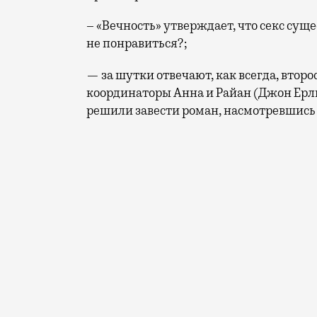
– «Вечность» утверждает, что секс сущ
не понравиться?;
— за шутки отвечают, как всегда, вто
координаторы Анна и Райан (Джон Ерли
решили завести роман, насмотревшись 