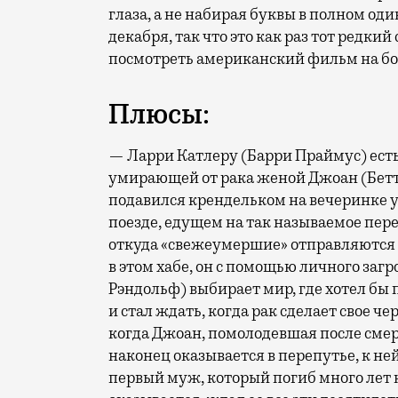
глаза, а не набирая буквы в полном оди
декабря, так что это как раз тот редки
посмотреть американский фильм на бо
Плюсы:
— Ларри Катлеру (Барри Праймус) есть
умирающей от рака женой Джоан (Бетти 
подавился крендельком на вечеринке у
поезде, едущем на так называемое пер
откуда «свежеумершие» отправляются
в этом хабе, он с помощью личного за
Рэндольф) выбирает мир, где хотел бы 
и стал ждать, когда рак сделает свое ч
когда Джоан, помолодевшая после смер
наконец оказывается в перепутье, к не
первый муж, который погиб много лет н