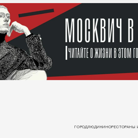
ГОРОД
ЛЮДИ
КИНО
РЕСТОРАНЫ 