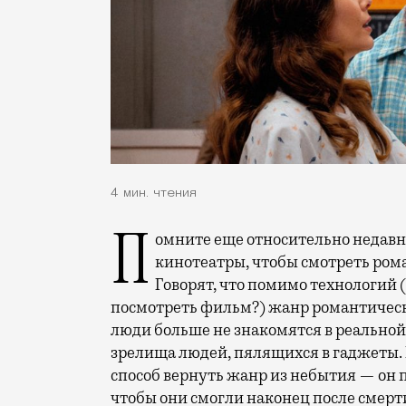
4 мин. чтения
Помните еще относительно недавнее время, когда люди покупали билеты и шли в
кинотеатры, чтобы смотреть ром
Говорят, что помимо технологий 
посмотреть фильм?) жанр романтичес
люди больше не знакомятся в реально
зрелища людей, пялящихся в гаджеты.
способ вернуть жанр из небытия — он п
чтобы они смогли наконец после смерти