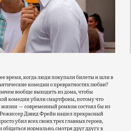
антические комедии о превратностях любви?
(зачем вообще выходить из дома, чтобы
кой комедии убили смартфоны, потому что
й жизни — современный ромком состоял бы из
 Режиссер Дэвид Фрейн нашел прекрасный
росто убил всех своих трех главных героев,
 общаться нормально, смотря друг другу в