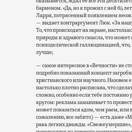
оказывается, ждал ее все эти десятиле
барменом. «Да, но я прожил с ней 65 ле
Ларри, потрясенный появлением неожид
— выдает контраргумент Люк. «За нашу
То, что происходит на экране, настольк
природы и здравого смысла, что может
психоделической галлюцинацией, что, к
лучше;
— самое интересное в «Вечности» не 
подробно показанный концепт загробн
христианского или научного. Назовем е
настолько плотно расписана, что сделат
сложно, особенно если тебе постоянно 
кругом: реклама заманивает то провести
может показаться адом, чем раем, или 
сожалению, все забито) — есть даже «М
рака легких дважды. «Свежеумершие», 
переводятся из дорогого гостиничного н