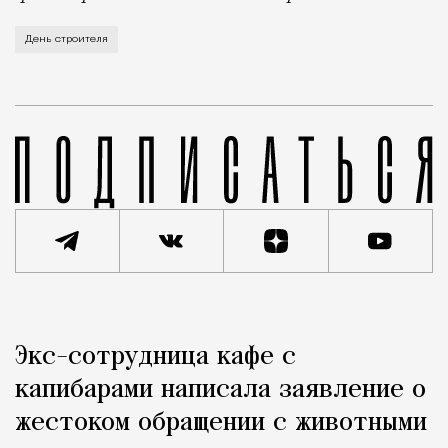
В этом году профессиональный праздник День строи
День строителя
Реклама
Редакция Москвич Mag
Экс-сотрудница кафе с
Город
капибарами написала заявление о
жестоком обращении с животными