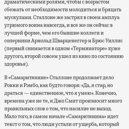
драматическими ролями, чтобы с возрастом
сбежать от необходимости молодиться и бряцать
мускулами. Сталлоне же застрял в своем амплуа
угрюмого воина навсегда, и все же он сейчас в
лучшей форме, чем его бывшие коллеги и
соперники Арнольд Шварценеггер и Брюс Уиллис
(первый снимается в одном «Терминаторе» хуже
другого, второй совсем ушел из кино по состоянию
здоровья).
В «Самаритянине» Сталлоне продолжает дело
Рокки и Рэмбо, как будто говоря: «Да, я стар, но
драться — единственное, что я умею». Конечно,
времена уже не те, и Джо Смит произносит много
правильных слов о том, что насилие не выход.
Мало того, в самом начале «Самаритянина» идет
текст о том, что люди устали от ущерба, который