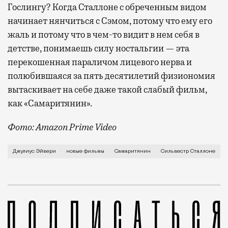
Гослингу? Когда Сталлоне с обреченным видом
начинает нянчиться с Сэмом, потому что ему его
жаль и потому что в чем-то видит в нем себя в
детстве, понимаешь силу ностальгии — эта
перекошенная параличом лицевого нерва и
полюбившаяся за пять десятилетий физиономия
вытаскивает на себе даже такой слабый фильм,
как «Самаритянин».
Фото: Amazon Prime Video
«Вот что бывает, когда оставляешь город на генети
Джулиус Эйвери
новые фильмы
Самаритянин
Сильвестр Сталлоне