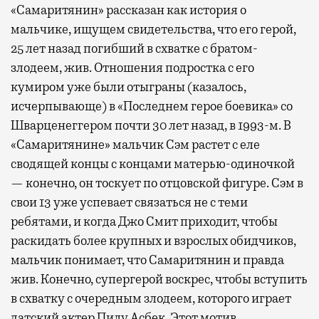
«Самаритянин» рассказан как история о
мальчике, ищущем свидетельства, что его герой,
25 лет назад погибший в схватке с братом-
злодеем, жив. Отношения подростка с его
кумиром уже были отыграны (казалось,
исчерпывающе) в «Последнем герое боевика» со
Шварценеггером почти 30 лет назад, в 1993-м. В
«Самаритянине» мальчик Сэм растет с еле
сводящей концы с концами матерью-одиночкой
— конечно, он тоскует по отцовской фигуре. Сэм в
свои 13 уже успевает связаться не с теми
ребятами, и когда Джо Смит приходит, чтобы
раскидать более крупных и взрослых обидчиков,
мальчик понимает, что Самаритянин и правда
жив. Конечно, супергерой воскрес, чтобы вступить
в схватку с очередным злодеем, которого играет
датский актер Пилу Асбек. Этот мотив