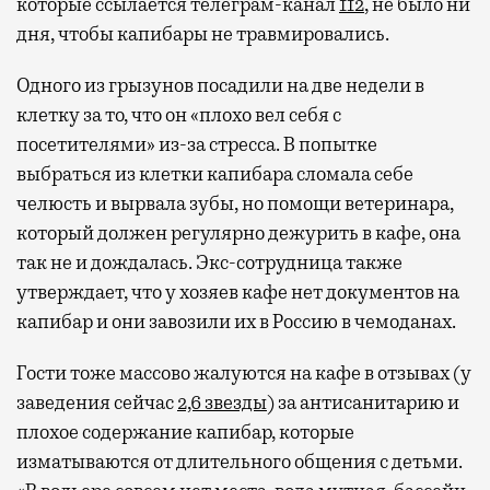
которые ссылается телеграм-канал
112
, не было ни
дня, чтобы капибары не травмировались.
Одного из грызунов посадили на две недели в
клетку за то, что он «плохо вел себя с
посетителями» из-за стресса. В попытке
выбраться из клетки капибара сломала себе
челюсть и вырвала зубы, но помощи ветеринара,
который должен регулярно дежурить в кафе, она
так не и дождалась. Экс-сотрудница также
утверждает, что у хозяев кафе нет документов на
капибар и они завозили их в Россию в чемоданах.
Гости тоже массово жалуются на кафе в отзывах (у
заведения сейчас
2,6 звезды
) за антисанитарию и
плохое содержание капибар, которые
изматываются от длительного общения с детьми.