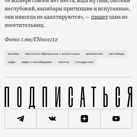
«В вольере совсем нет места, вода мутная, бассейн
неглубокий, капибары притихшие и испуганные,
они никогда не адаптируются», —
пишет
одна из
посетительниц.
Фото: t.me/ENews112
С момента открытия нового контактного кафе с капи
жалобы
жестокое обращение с животными
заявление
капибары
кафе
кафе с капибарами
клетки
сотрудники