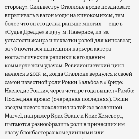
сторону». Сильвестру Сталлоне вроде поздновато
впрыгивать в вагон моды на кинокомиксы, тем
более что он это делал раньше многих — еще в
«Судье Дредде» в 1995-м. Наверное, из-за
усталости жанра и нехватки ролей для кинозвезд
за 70 почти вся нынешняя карьера актера —
ностальгические реплики к его давним
коммерческим удачам. Ревизионистский цикл
начался в 2015-м, когда Сталлоне вернулся к своей
самой известной роли Рокки Бальбоа в «Криде:
Наследие Рокки», через четыре года вышел «Рэмбо:
Последняя кровь» (очередная последняя). Экшн-
звезды нового поколения из той же вселенной
Marvel, например Крис Эванс и Крис Хемсворт,
пытаются разнообразить роли в принесших им
славу блокбастерах комедийными или