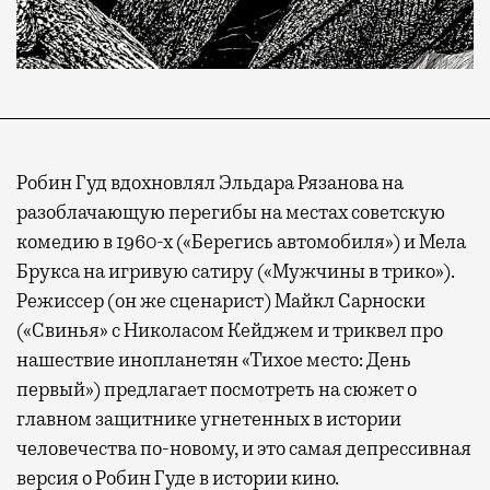
Робин Гуд вдохновлял Эльдара Рязанова на
разоблачающую перегибы на местах советскую
комедию в 1960-х («Берегись автомобиля») и Мела
Брукса на игривую сатиру («Мужчины в трико»).
Режиссер (он же сценарист) Майкл Сарноски
(«Свинья» с Николасом Кейджем и триквел про
нашествие инопланетян «Тихое место: День
первый») предлагает посмотреть на сюжет о
главном защитнике угнетенных в истории
человечества по-новому, и это самая депрессивная
версия о Робин Гуде в истории кино.