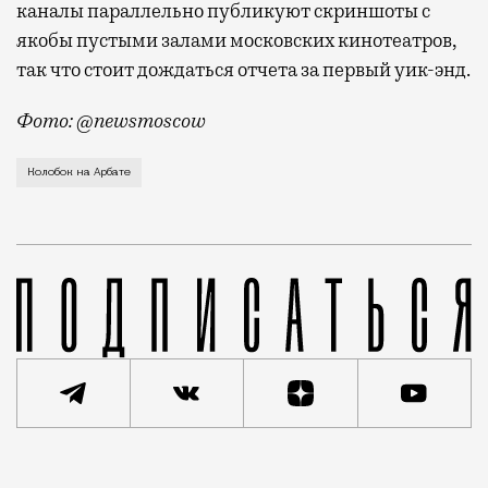
каналы параллельно публикуют скриншоты с
якобы пустыми залами московских кинотеатров,
так что стоит дождаться отчета за первый уик-энд.
Фото: @newsmoscow
Гигантского Колобка установили у кинотеатра «Октя
Колобок на Арбате