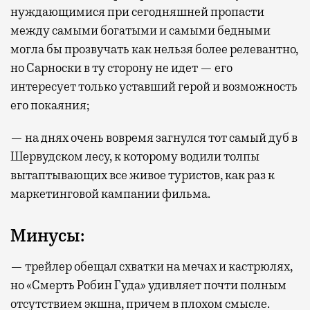
нуждающимися при сегодняшней пропасти
между самыми богатыми и самыми бедными
могла бы прозвучать как нельзя более релевантно,
но Сарноски в ту сторону не идет — его
интересует только уставший герой и возможность
его покаяния;
— на днях очень вовремя загнулся тот самый дуб в
Шервудском лесу, к которому водили толпы
вытаптывающих все живое туристов, как раз к
маркетинговой кампании фильма.
Минусы:
— трейлер обещал схватки на мечах и кастрюлях,
но «Смерть Робин Гуда» удивляет почти полным
отсутствием экшна, причем в плохом смысле.