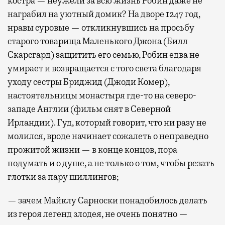
костра — неужели за всю жизнь Робин даже не
награбил на уютный домик? На дворе 1247 год,
нравы суровые — откликнувшись на просьбу
старого товарища Маленького Джона (Билл
Скарсгард) защитить его семью, Робин едва не
умирает и возвращается с того света благодаря
уходу сестры Бриджид (Джоди Комер),
настоятельницы монастыря где-то на северо-
западе Англии (фильм снят в Северной
Ирландии). Гуд, который говорит, что ни разу не
молился, вроде начинает сожалеть о неправедно
прожитой жизни — в конце концов, пора
подумать и о душе, а не только о том, чтобы резать
глотки за пару шиллингов;
— зачем Майклу Сарноски понадобилось делать
из героя легенд злодея, не очень понятно —