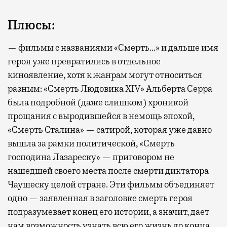
Плюсы:
— фильмы с названиями «Смерть…» и дальше имя
героя уже превратились в отдельное
киноявление, хотя к жанрам могут относиться
разным: «Смерть Людовика XIV» Альберта Серра
была подробной (даже слишком) хроникой
прощания с выродившейся в немощь эпохой,
«Смерть Сталина» — сатирой, которая уже давно
вышла за рамки политической, «Смерть
господина Лазареску» — приговором не
нашедшей своего места после смерти диктатора
Чаушеску целой стране. Эти фильмы объединяет
одно — заявленная в заголовке смерть героя
подразумевает конец его истории, а значит, дает
нам возможность узнать всю его жизнь до конца,