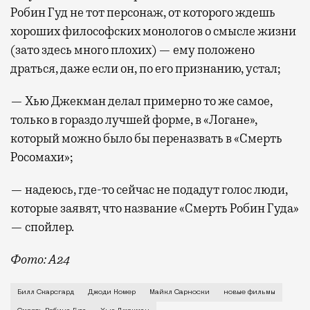
Робин Гуд не тот персонаж, от которого ждешь
хороших философских монологов о смысле жизни
(зато здесь много плохих) — ему положено
драться, даже если он, по его признанию, устал;
— Хью Джекман делал примерно то же самое,
только в гораздо лучшей форме, в «Логане»,
который можно было бы переназвать в «Смерть
Росомахи»;
— надеюсь, где-то сейчас не подадут голос люди,
которые заявят, что название «Смерть Робин Гуда»
— спойлер.
Фото: A24
За последнее столетие не было киноэпохи, которая 
Билл Скарсгард
Джоди Комер
Майкл Сарноски
новые фильмы