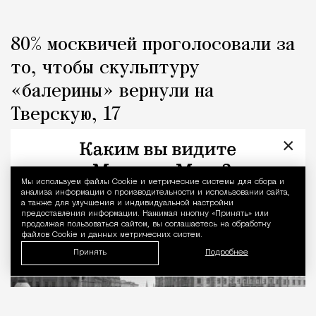
80% москвичей проголосовали за
то, чтобы скульптуру
«балерины» вернули на
Тверскую, 17
×
Город
Кирилл Романов
Мы используем файлы Сookie и метрические системы для сбора и
Уведомление 
анализа информации о производительности и использовании сайта,
а также для улучшения и индивидуальной настройки
предоставления информации. Нажимая кнопку «Принять» или
продолжая пользоваться сайтом, вы соглашаетесь на обработку
файлов Cookie и данных метрических систем.
Принять
Подробнее