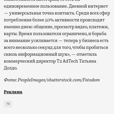
единовременное пользование. Дневной интернет
— универсальная точка контакта. Среди всех сфер
потребления более 50% активности происходит
именно днем: общение, просмотр видео, платежи,
карты. Время пользователя ограничено, и борьба
за внимание усиливается — теперь у бизнеса есть
всего несколько секунд для того, чтобы пробиться
сквозь информационный шум», — отметила
коммерческий директор Т2 AdTech Татьяна
Долдо.
Фото: PeopleImages/shutterstock.com/Fotodom
Мобильный оператор Т2 изучил модели интернет-потр
Реклама
Т2