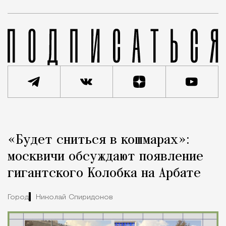
Реклама
Редакция Москвич Mag
«Будет сниться в кошмарах»:
Город
москвичи обсуждают появление
гигантского Колобка на Арбате
Город
Николай Спиридонов