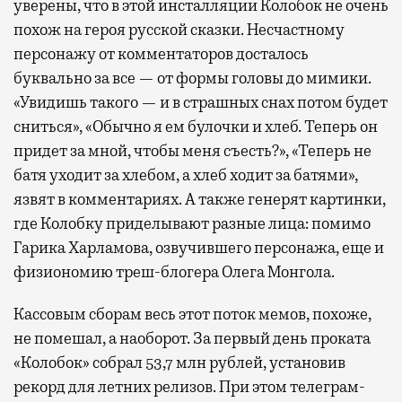
уверены, что в этой инсталляции Колобок не очень
похож на героя русской сказки. Несчастному
персонажу от комментаторов досталось
буквально за все — от формы головы до мимики.
«Увидишь такого — и в страшных снах потом будет
сниться», «Обычно я ем булочки и хлеб. Теперь он
придет за мной, чтобы меня съесть?», «Теперь не
батя уходит за хлебом, а хлеб ходит за батями»,
язвят в комментариях. А также генерят картинки,
где Колобку приделывают разные лица: помимо
Гарика Харламова, озвучившего персонажа, еще и
физиономию треш-блогера Олега Монгола.
Кассовым сборам весь этот поток мемов, похоже,
не помешал, а наоборот. За первый день проката
«Колобок» собрал 53,7 млн рублей, установив
рекорд для летних релизов. При этом телеграм-