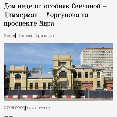
Дом недели: особняк Свечиной —
Город
Циммерман — Моргунова на
проспекте Мира
Город
Евгения Гершкович
07.08.2026
3 мин. чтения