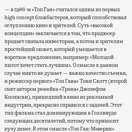
— в 1986-м «Топ Ган» считался одним из первых
high concept блокбастеров, который способствовал
оглуплению кино и зрителей. Суть «высокой
концепции» заключается в том, что продюсер
продает сначала инвесторам, а потом и зрителям
простейший сюжет, который умещается в
короткое предложение, например: «Молодой
пилот хочет стать лучшим». О смысле в данном
случае никто не думает — важно качество съемки,
и режиссер первого «Топ Гана» Тони Скотт (второй
снят автором ремейка «Трона» Джозефом
Косински), пришедший в кино из рекламной
индустрии, прекрасно справился с задачей. Этот
тип фильма стал доминирующим в Голливуде
следующих десятилетий, потому что приносит
кучу денег. В этом смысле «Топ Ган: Мэверик»