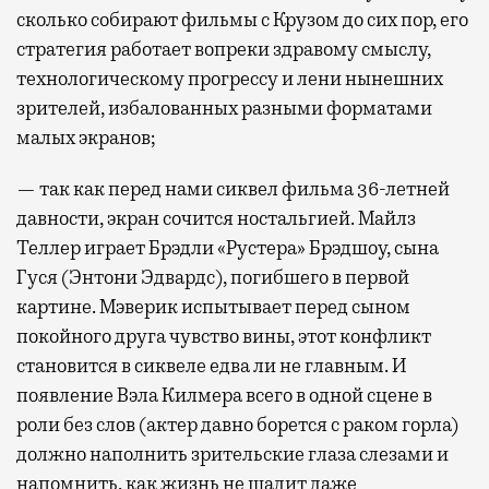
сколько собирают фильмы с Крузом до сих пор, его
стратегия работает вопреки здравому смыслу,
технологическому прогрессу и лени нынешних
зрителей, избалованных разными форматами
малых экранов;
— так как перед нами сиквел фильма 36-летней
давности, экран сочится ностальгией. Майлз
Теллер играет Брэдли «Рустера» Брэдшоу, сына
Гуся (Энтони Эдвардс), погибшего в первой
картине. Мэверик испытывает перед сыном
покойного друга чувство вины, этот конфликт
становится в сиквеле едва ли не главным. И
появление Вэла Килмера всего в одной сцене в
роли без слов (актер давно борется с раком горла)
должно наполнить зрительские глаза слезами и
напомнить, как жизнь не щадит даже