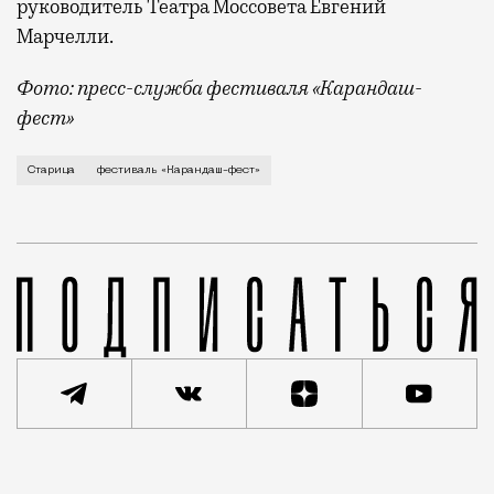
руководитель Театра Моссовета Евгений
Марчелли.
Фото: пресс-служба фестиваля «Карандаш-
фест»
В минувший уикенд маленькая Старица в Тверской об
Старица
фестиваль «Карандаш-фест»
Реклама
Редакция Москвич Mag