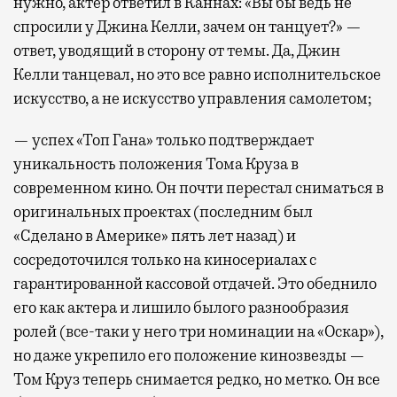
нужно, актер ответил в Каннах: «Вы бы ведь не
спросили у Джина Келли, зачем он танцует?» —
ответ, уводящий в сторону от темы. Да, Джин
Келли танцевал, но это все равно исполнительское
искусство, а не искусство управления самолетом;
— успех «Топ Гана» только подтверждает
уникальность положения Тома Круза в
современном кино. Он почти перестал сниматься в
оригинальных проектах (последним был
«Сделано в Америке» пять лет назад) и
сосредоточился только на киносериалах с
гарантированной кассовой отдачей. Это обеднило
его как актера и лишило былого разнообразия
ролей (все-таки у него три номинации на «Оскар»),
но даже укрепило его положение кинозвезды —
Том Круз теперь снимается редко, но метко. Он все