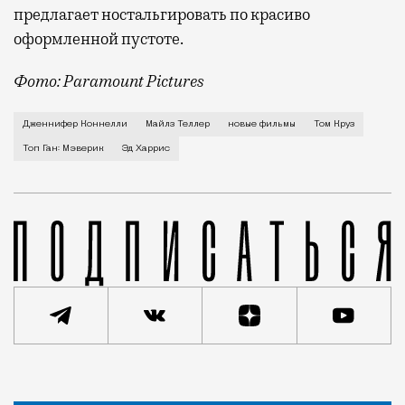
предлагает ностальгировать по красиво
оформленной пустоте.
Фото: Paramount Pictures
Когда несколько лет назад было объявлено, что сту
Дженнифер Коннелли
Майлз Теллер
новые фильмы
Том Круз
Топ Ган: Мэверик
Эд Харрис
Статья
Геннадий Устиян