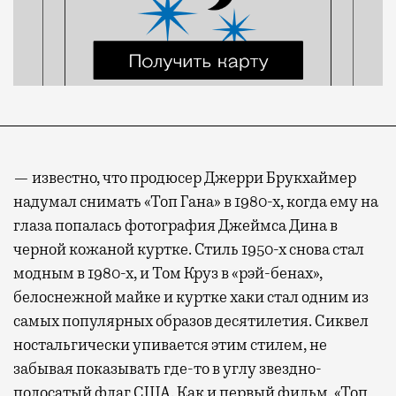
— известно, что продюсер Джерри Брукхаймер
надумал снимать «Топ Гана» в 1980-х, когда ему на
глаза попалась фотография Джеймса Дина в
черной кожаной куртке. Стиль 1950-х снова стал
модным в 1980-х, и Том Круз в «рэй-бенах»,
белоснежной майке и куртке хаки стал одним из
самых популярных образов десятилетия. Сиквел
ностальгически упивается этим стилем, не
забывая показывать где-то в углу звездно-
полосатый флаг США. Как и первый фильм, «Топ