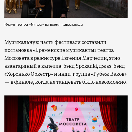
Клоун театра «Микос» во время кавалькады
Музыкальную часть фестиваля составили
постановка «Бременские музыканты» театра
Моссовета в режиссуре Евгения Марчелли, этно-
авангардный а капелла-бэнд Spokanki, джаз-бэнд
«Хоронько Оркестр» и инди-группа «Рубеж Веков»
— в финале, когда не танцевать было невозможно.