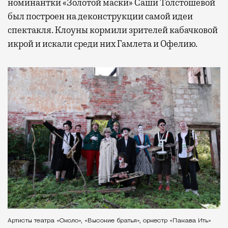
номинантки «Золотой маски» Саши Толстошевой
был построен на деконструкции самой идеи
спектакля. Клоуны кормили зрителей кабачковой
икрой и искали среди них Гамлета и Офелию.
Артисты театра «Около», «Высокие братья», оркестр «Пакава Ить»