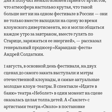
дня я получил немало комментариев от артистов,
что атмосфера настолько крутая, что такой
больше нет ни на одном фестивале в России — они
не только вместе выходили на сцену во время
клоунского дивертисмента, но и могли общаться
каждое утро за завтраком, вместе гулять по
Старице, заряжаться ее энергией», — рассказал
генеральный продюсер «Карандаш-феста»
Андрей Солдаткин.
1 августа, в основной день фестиваля, на двух
сценах до самого заката выступали и мэтры
отечественной клоунады, и самые актуальные
молодые клоун-театры. В спектакле «Идите в
баню» театра «Неболет» в один момент на сцене
оказалась целая толпа детей. А «Гамлет» с
артистами театра «Около» в постановке