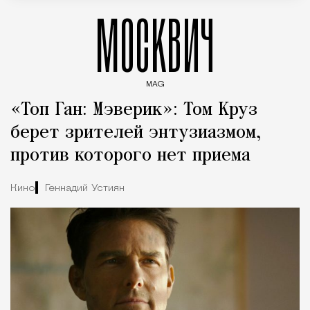
МОСКВИЧ
MAG
Введите ключевые слова для поиска статей
«Топ Ган: Мэверик»: Том Круз
берет зрителей энтузиазмом,
против которого нет приема
Кино
Геннадий Устиян