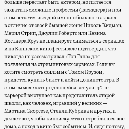
больше перестает быть актером, но пытается
захватить смежные профессии (каскадера) и при
этом остается звездой именно большого экрана —
в отличие от своей бывшей жены Николь Кидман,
Мерил Стрип, Джулии Робертс или Кевина
Костнера Круз не планирует сниматься в сериалах
и на Каннском кинофестивале подтвердил, что
никогда не рассматривал «Топ Гана» для
появления на стриминговых сервисах. Если вы
хотите смотреть фильмы с Томом Крузом,
придется купить билет и дойти до кинотеатра. В
этом смысле актер с длящейся вот уже 40 лет
карьерой выступает как представитель старой
школы, как человек, игравший у великих —
Мартина Скорсезе, Стенли Кубрика и других, и
делает все, чтобы киноискусство потреблялось вне
дома, а поход в кино был событием. И, судя по тому,