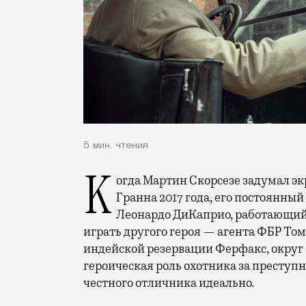
5 мин. чтения
Когда Мартин Скорсезе задумал экранизировать одноименную книгу Дэвида
Гранна 2017 года, его постоянный
Леонардо ДиКаприо, работающий 
играть другого героя — агента ФБР Том
индейской резервации Ферфакс, округ
героическая роль охотника за преступ
честного отличника идеально.