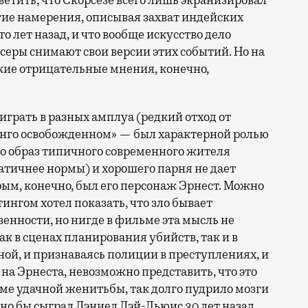
тветить, что Скорсезе всего лишь экранизировал
гие намерения, описывая захват индейских
 лет назад, и что вообще искусство дело
еры снимают свои версии этих событий. Но на
кие отрицательные мнения, конечно,
играть в разных амплуа (редкий отход от
нго освобожденном» — был характерной ролью
его образ типичного современного жителя
атичнее нормы) и хорошего парня не дает
ым, конечно, был его персонаж Эрнест. Можно
ингом хотел показать, что зло бывает
енности, но нигде в фильме эта мысль не
к в сценах планирования убийств, так и в
ой, и признаваясь полиции в преступлениях, и
на Эрнеста, невозможно представить, что это
оме удачной женитьбы, так долго пудрило мозги
о бы сыграл Дэниел Дэй-Льюис 30 лет назад