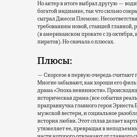
Но актер в итоге выбрал другую — вод
богатой индианке, так что сильно сокр
сыграл Джесси Племонс. Несоответстви
требованиям новой, ставшей главной,
(в американском прокате с 19 октября,
пиратов). Но сначала о плюсах.
Плюсы:
— Скорсезе в первую очередь считают 
Многие забывают, как хороши его филь
драма «Эпоха невинности». Происходящ
историческая драма (все события реа
праправнучка главного героя Эрнеста Б
мужской вестерн, и социальное разобла
история любви. Этот сплав делает карт
утяжеляет ее, превращая в неподъемн
части которого отвлекают от главного