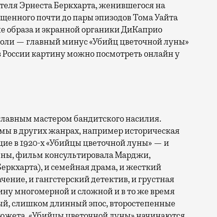
ителя Эрнеста Беркхарта, женившегося на
ащенного почти до пары эпизодов Тома Уайта
е образа и экранной органики ДиКаприо
 роли — главный минус «Убийц цветочной луны»
 в России картину можно посмотреть онлайн у
главным мастером бандитского насилия.
мы в других жанрах, например историческая
ие в 1920-х «Убийцы цветочной луны» — и
льны, фильм консультировала Марджи,
еркхарта), и семейная драма, и жесткий
чение, и гангстерский детектив, и грустная
ину многомерной и сложной и в то же время
ый, слишком длинный эпос, второстепенные
 сюжета. «Убийцы цветочной луны» начинаются