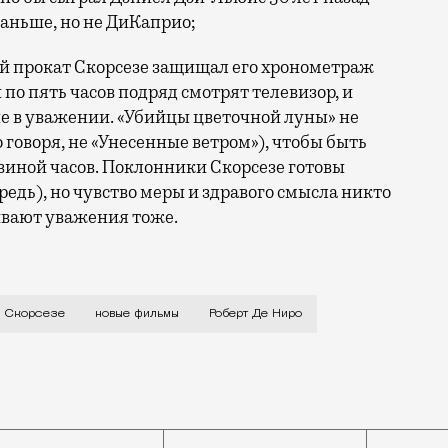
раньше, но не ДиКаприо;
й прокат Скорсезе защищал его хронометраж
 по пять часов подряд смотрят телевизор, и
 не в уважении. «Убийцы цветочной луны» не
 говоря, не «Унесенные ветром»), чтобы быть
виной часов. Поклонники Скорсезе готовы
редь), но чувство меры и здравого смысла никто
ивают уважения тоже.
ировать одноименную книгу Дэвида Гранна 2017 года, 
н Скорсезе
новые фильмы
Роберт Де Ниро