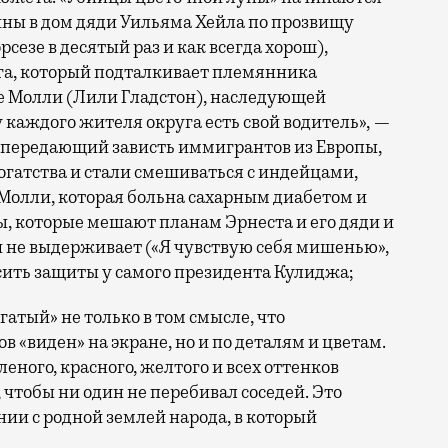
ойны в дом дяди Уильяма Хейла по прозвищу
рсезе в десятый раз и как всегда хорош),
га, который подталкивает племянника
е Молли (Лили Гладстон), наследующей
у каждого жителя округа есть свой водитель», —
, передающий зависть иммигрантов из Европы,
огатства и стали смешиваться с индейцами,
 Молли, которая больна сахарным диабетом и
ры, которые мешают планам Эрнеста и его дяди и
 не выдерживает («Я чувствую себя мишенью»,
осить защиты у самого президента Кулиджа;
гатый» не только в том смысле, что
 «виден» на экране, но и по деталям и цветам.
еного, красного, желтого и всех оттенков
 чтобы ни один не перебивал соседей. Это
ии с родной землей народа, в который