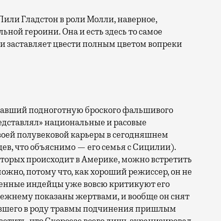
Лили Гладстон в роли Молли, наверное,
ной героини. Она и есть здесь то самое
 и заставляет цвести полным цветом вопреки
имавший подноготную броского фальшивого
едставлял» национальные и расовые
оей полувековой карьеры в сегодняшнем
в, что объяснимо — его семья с Сицилии).
которых происходит в Америке, можно встретить
ожно, потому что, как хороший режиссер, он не
Коренные индейцы уже вовсю критикуют его
прежнему показаны жертвами, и вообще он снят
мевшего в роду травмы подчинения пришлым