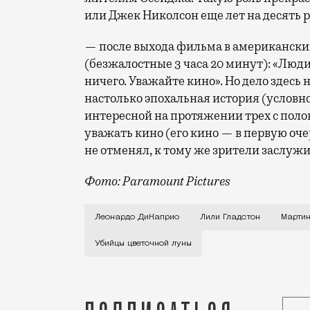
или Джек Николсон еще лет на десять 
— после выхода фильма в американски
(безжалостные 3 часа 20 минут): «Люди
ничего. Уважайте кино». Но дело здесь
настолько эпохальная история (условно
интересной на протяжении трех с поло
уважать кино (его кино — в первую оче
не отменял, к тому же зрители заслуж
Фото: Paramount Pictures
Когда Мартин Скорсезе задумал экраниз
Леонардо ДиКаприо
Лили Гладстон
Марти
Убийцы цветочной луны