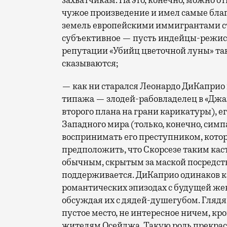
захватчикам. На это, конечно, можно о
чужое произведение и имел самые бла
земель европейскими иммигрантами сто
субъективное — пусть индейцы-режисс
репутации «Убийц цветочной луны» та
сказываются;
— как ни старался Леонардо ДиКаприо 
типажа — злодей-рабовладелец в «Джа
второго плана на грани карикатуры), 
Западного мира (только, конечно, симп
воспринимать его преступником, котор
предположить, что Скорсезе таким каст
обычным, скрытым за маской посредств
поддерживается. ДиКаприо одинаков ка
романтических эпизодах с будущей жен
обсуждая их с дядей-душегубом. Глядя 
пустое место, не интересное ничем, кр
жителям Осейджа. Такую роль прекрасн