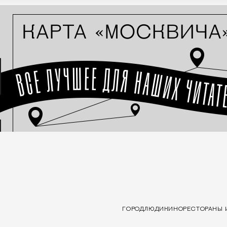
ГОРОД
ЛЮДИ
КИНО
РЕСТОРАНЫ 