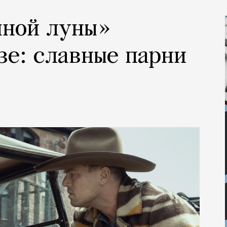
чной луны»
зе: славные парни