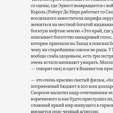
со сцены, где Эрнест возвращается с в
Король (Роберт Де Ниро работает со Ско
всесильного заместителя шерифа окру
жениться на местной богатой индианк
богатую нефтью землю. «Это край, где 
описывает богатство закадровый голос
которые приехали на Запад в поисках б
чему их старейшины совсем не рады. У
вообще слаба здоровьем, есть три сест
очень кстати начинают умирать. Молли
— говорит она) и едет в Вашингтон пр
— это очень красиво снятый фильм, «бо
потраченный бюджет в 200 млн долларов
Скорсезе насытил кадр сочетаниями зел
коричневого и как будто приглушил их,
сложный яркий мир живущего в гармон
врезается серо-черный агрессор;