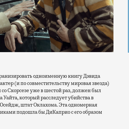
 актер (и по совместительству мировая звезда)
со Скорсезе уже в шестой раз, должен был
а Уайта, который расследует убийства в
 Осейдж, штат Оклахома. Эта одномерная
никами подошла бы ДиКаприо с его образом