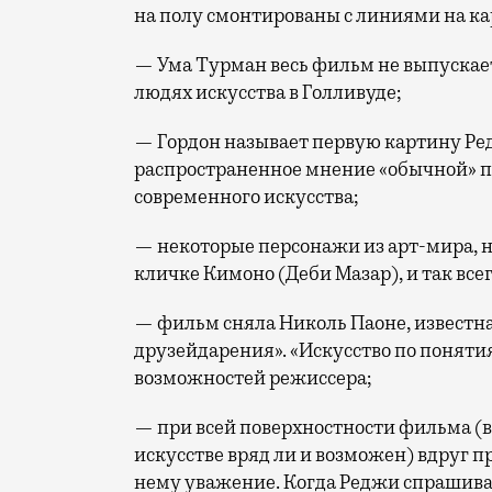
на полу смонтированы с линиями на ка
— Ума Турман весь фильм не выпускает
людях искусства в Голливуде;
— Гордон называет первую картину Ред
распространенное мнение «обычной» п
современного искусства;
— некоторые персонажи из арт-мира, 
кличке Кимоно (Деби Мазар), и так все
— фильм сняла Николь Паоне, известна
друзейдарения». «Искусство по понят
возможностей режиссера;
— при всей поверхностности фильма (в
искусстве вряд ли и возможен) вдруг 
нему уважение. Когда Реджи спрашива