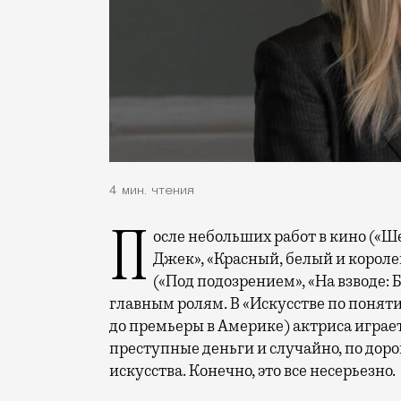
4 мин. чтения
После небольших работ в кино («Шеф Адам Джонс», «Дом, который построил
Джек», «Красный, белый и короле
(«Под подозрением», «На взводе: 
главным ролям. В «Искусстве по понятия
до премьеры в Америке) актриса играет
преступные деньги и случайно, по доро
искусства. Конечно, это все несерьезно.