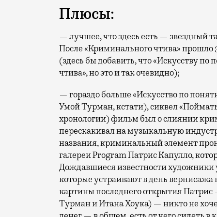
Плюсы:
— лучшее, что здесь есть — звездный 
После «Криминального чтива» прошло 30
(здесь бы добавить, что «Искусству по
чтива», но это и так очевидно);
— гораздо больше «Искусство по поняти
Умой Турман, кстати), сиквел «Поймат
хронологии) фильм был о слиянии крим
перескакивал на музыкальную индустрию
названия, криминальный элемент прони
галереи Program Патрис Капулло, кото
Дождавшиеся известности художники у
которые устраивают в день вернисажа
картины последнего открытия Патрис 
Турман и Итана Хоука) — никто не хоч
денег — в общем, есть от чего сидеть в