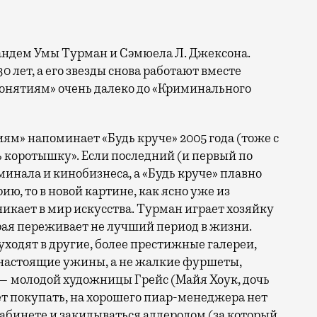
тандем Умы Турман и Сэмюела Л. Джексона.
 лет, а его звезды снова работают вместе
 понятиям» очень далеко до «Криминального
ям» напоминает «Будь круче» 2005 года (тоже с
ь коротышку». Если последний (и первый по
инала и кинобизнеса, а «Будь круче» плавно
, то в новой картине, как ясно уже из
кает в мир искусства. Турман играет хозяйку
рая переживает не лучший период в жизни.
ходят в другие, более престижные галереи,
 настоящие ужины, а не жалкие фуршеты,
— молодой художницы Грейс (Майя Хоук, дочь
ет покупать, на хорошего пиар-менеджера нет
 кабинете и закидываться аддеролом (за который