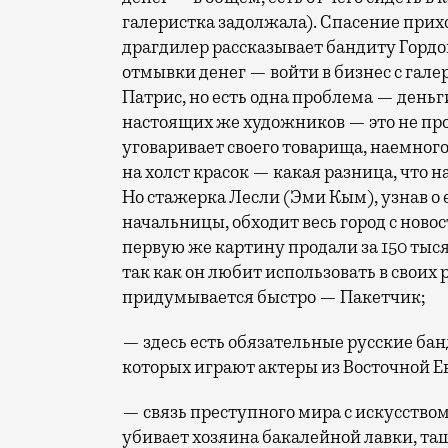
галеристка задолжала). Спасение прих
драгдилер рассказывает бандиту Гордо
отмывки денег — войти в бизнес с гале
Патрис, но есть одна проблема — деньги
настоящих же художников — это не про
уговаривает своего товарища, наемног
на холст красок — какая разница, что н
Но стажерка Лесли (Эми Кым), узнав о 
начальницы, обходит весь город с новос
первую же картину продали за 150 тыс
так как он любит использовать в своих
придумывается быстро — Пакетчик;
— здесь есть обязательные русские ба
которых играют актеры из Восточной Е
— связь преступного мира с искусство
убивает хозяина бакалейной лавки, тащи