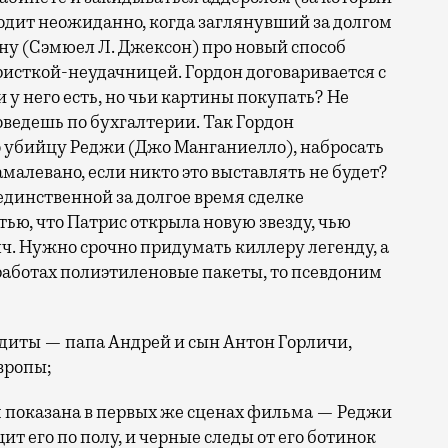
одит неожиданно, когда заглянувший за долгом
ну (Сэмюел Л. Джексон) про новый способ
ристкой-неудачницей. Гордон договаривается с
 у него есть, но чьи картины покупать? Не
ведешь по бухгалтерии. Так Гордон
о убийцу Реджи (Джо Манганиелло), набросать
амалевано, если никто это выставлять не будет?
единственной за долгое время сделке
тью, что Патрис открыла новую звезду, чью
яч. Нужно срочно придумать киллеру легенду, а
 работах полиэтиленовые пакеты, то псевдоним
ндиты — папа Андрей и сын Антон Горличи,
вропы;
м показана в первых же сценах фильма — Реджи
т его по полу, и черные следы от его ботинок