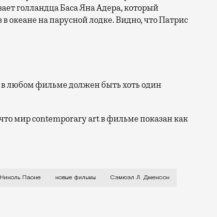
вает голландца Баса Яна Адера, который
 в океане на парусной лодке. Видно, что Патрис
е в любом фильме должен быть хоть один
что мир contemporary art в фильме показан как
ам Джонс», «Дом, который построил Джек», «Красный, 
Николь Паоне
новые фильмы
Сэмюэл Л. Джексон