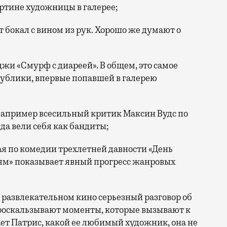
ртине художницы в галерее;
 бокал с вином из рук. Хорошо же думают о
жи «Смурф с диареей». В общем, это самое
ублики, впервые попавшей в галерею
например всесильный критик Максин Вудс по
гда вели себя как бандиты;
я по комедии трехлетней давности «День
иям» показывает явный прогресс жанровых
 развлекательном кино серьезный разговор об
проскальзывают моменты, которые вызывают к
ет Патрис, какой ее любимый художник, она не