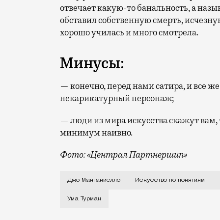
отвечает какую-то банальность, а назы
обставил собственную смерть, исчезнув
хорошо училась и много смотрела.
Минусы:
— конечно, перед нами сатира, и все ж
некарикатурный персонаж;
— люди из мира искусства скажут вам, 
минимум наивно.
Фото: «Централ Партнершип»
После небольших работ в кино («Шеф Ад
Джо Манганиелло
Искусство по понятиям
Ума Турман