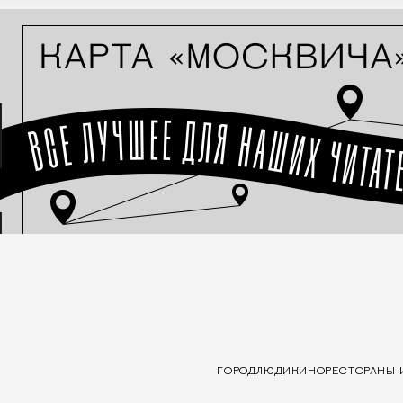
ГОРОД
ЛЮДИ
КИНО
РЕСТОРАНЫ 