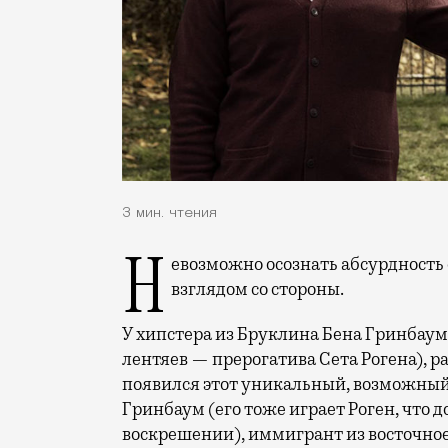
3 мин. чтения
Невозможно осознать абсурдность своей жизни, не посмотрев на нее свежим
взглядом со стороны.
У хипстера из Бруклина Бена Гринбау
лентяев — прерогатива Сета Рогена),
появился этот уникальный, возможный 
Гринбаум (его тоже играет Роген, что 
воскрешении), иммигрант из восточное