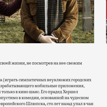
ма (играть симпатичных неуклюжих городских
 разрабатывающего мобильные приложения,
только в кино шанс. Его прадед Хершел
допустимо в комедии, основанной на чудесном
вропейского Шлюпска, сто лет назад упал в чан