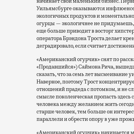
начинает свой маленький бизнес. Перв
Уильямсбурге оказываются инфлюенсе
экологичных продуктов и моментально 
огурцы — экологичнее не придумаешь, и
еще больше приводит в восторг хипсте
оператора Брэндона Троста делает крен
деградировало, если считает достижение
«Американский огурчик» снят по расск
«Продавшийся») Саймона Рича, вышедше
сказать, что за семь лет высмеивание 
Наверное, поэтому Трост концентриру
отношений прадеда с потомком, и не сл
смысле поколенческая пропасть здесь 
человека между желанием жить сегодн
старше человек, тем больше он интерес
параллели и обрести опору в уже прож
«Американский огурчик» начинается м