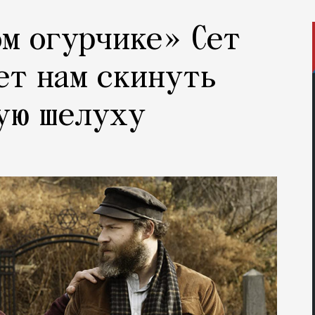
м огурчике» Сет
ет нам скинуть
ую шелуху