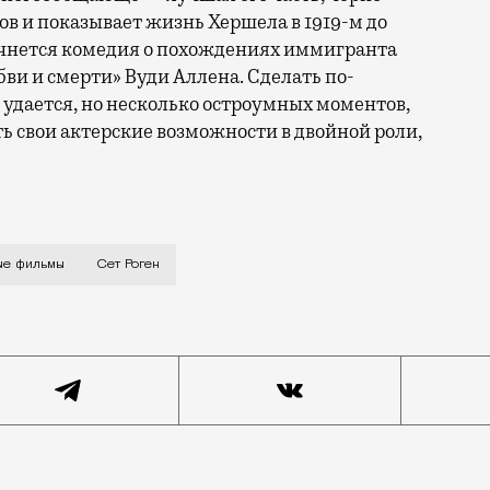
ов и показывает жизнь Хершела в 1919-м до
начнется комедия о похождениях иммигранта
бви и смерти» Вуди Аллена. Сделать по-
удается, но несколько остроумных моментов,
ть свои актерские возможности в двойной роли,
 жизни, не посмотрев на нее свежим взглядом со сто
ые фильмы
Сет Роген