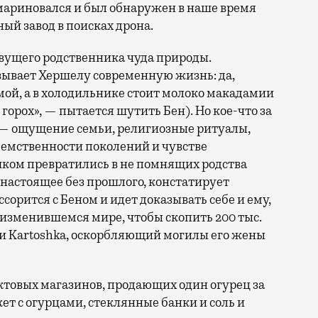
мариновался и был обнаружен в наше время
й завод в поисках дрона.
вущего родственника чуда природы.
ывает Хершелу современную жизнь: да,
мой, а в холодильнике стоит молоко макадамии
 горох», — пытается шутить Бен). Но кое-что за
ло — ощущение семьи, религиозные ритуалы,
преемственности поколений и чувстве
ком превратились в не помнящих родства
 настоящее без прошлого, констатирует
сорится с Беном и идет доказывать себе и ему,
 изменившемся мире, чтобы скопить 200 тыс.
ки Kartoshka, оскорбляющий могилы его жены
товых магазинов, продающих один огурец за
кет с огурцами, стеклянные банки и соль и