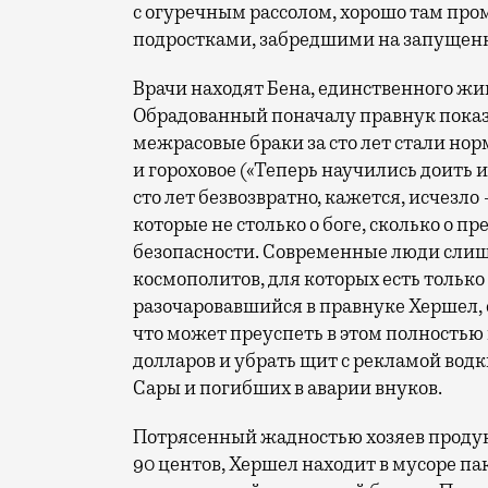
с огуречным рассолом, хорошо там про
подростками, забредшими на запущенны
Врачи находят Бена, единственного жи
Обрадованный поначалу правнук показ
межрасовые браки за сто лет стали нор
и гороховое («Теперь научились доить и
сто лет безвозвратно, кажется, исчез
которые не столько о боге, сколько о 
безопасности. Современные люди слиш
космополитов, для которых есть только
разочаровавшийся в правнуке Хершел, с
что может преуспеть в этом полностью
долларов и убрать щит с рекламой вод
Сары и погибших в аварии внуков.
Потрясенный жадностью хозяев продук
90 центов, Хершел находит в мусоре па