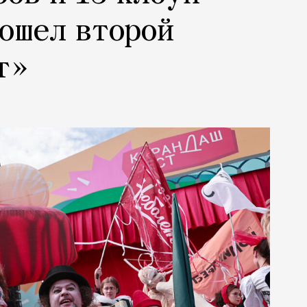
рошел второй
т»