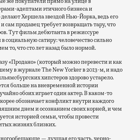
ые же покупатели прямо на улице в
рами-адептами этичного бизнеса и
делают Хершела звездой Нью-Йорка, ведь его
 сам продавец требует возвращать тару, что
ров. Тут фильм дебютанта в режиссуре
 в социальную сатиру: человечество сильно
м то, что сто лет назад было нормой.
азу «Продано» (который можно перевести и как
му в журнале The New Yorker в 2013-м, и надо
уильямсбургских хипстеров здорово устарело.
ется больше на вневременной истории
учайно обоих играет один актер. В каком-то
скорее обозначает конфликт внутри каждого
яшним днем и осознанием своих корней, и чем
уется историей семьи, чтобы провести
итых жизнях близких.
ногообещающе — лучшая его часть, черно-