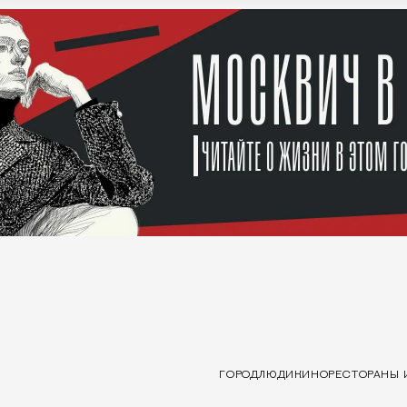
ГОРОД
ЛЮДИ
КИНО
РЕСТОРАНЫ 