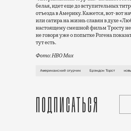
белая, идет еще до вступительных титр
отъезда в Америку. Кажется, вот-вот 
или сатира на жизнь славян в духе «Лю
настоящему смешной фильм Тросту не 
не говоря уже о попытке Рогена показа
тут есть.
Фото: HBO Max
Невозможно осознать абсурдность своей
Американский огурчик
Брэндон Торст
нов
Подписаться