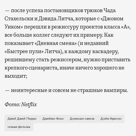
— после успеха постановщиков трюков Чада
Стахельски и Дэвида Литча, которые с «Джоном
Уиком» перешли в режиссуру проектов класса «А»,
все больше коллег следуют их примеру. Как
показывает «Дневная смена» (и недавний
«Быстрее пули» Литча), к каждому каскадеру,
решившему стать режиссером, нужно приставить
крепкого сценариста, иначе ничего хорошего не
выходит;
— неинтересные и совсем не страшные вампиры.
Фото: Netflix
Есть такая популярная теория, что фильмы о зомби
Джей Джей Перри
Джейми Фокс
Дневная смена
Дэйв Франко
новые фильмы