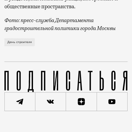
общественные пространства.
Фото: пресс-служба Департамента
градостроительной политики города Москвы
В этом году профессиональный праздник День строи
День строителя
Реклама
Редакция Москвич Mag