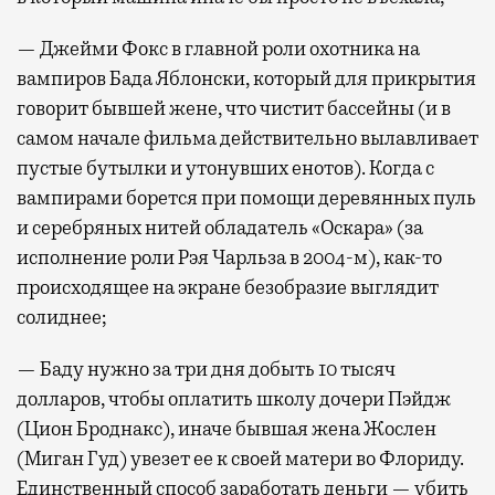
— Джейми Фокс в главной роли охотника на
вампиров Бада Яблонски, который для прикрытия
говорит бывшей жене, что чистит бассейны (и в
самом начале фильма действительно вылавливает
пустые бутылки и утонувших енотов). Когда с
вампирами борется при помощи деревянных пуль
и серебряных нитей обладатель «Оскара» (за
исполнение роли Рэя Чарльза в 2004-м), как-то
происходящее на экране безобразие выглядит
солиднее;
— Баду нужно за три дня добыть 10 тысяч
долларов, чтобы оплатить школу дочери Пэйдж
(Цион Броднакс), иначе бывшая жена Жослен
(Миган Гуд) увезет ее к своей матери во Флориду.
Единственный способ заработать деньги — убить