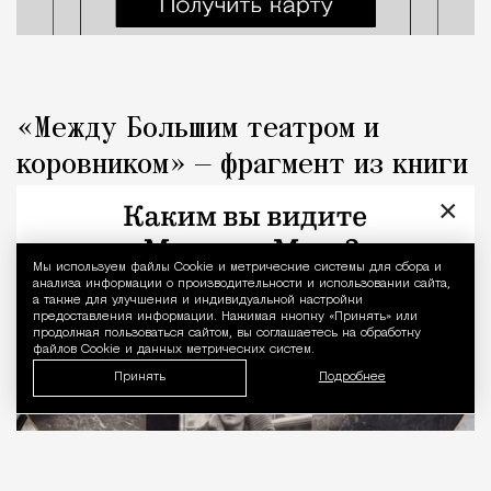
«Между Большим театром и
коровником» — фрагмент из книги
«Капоте в СССР»
×
Люди
Редакция Москвич Mag
Мы используем файлы Сookie и метрические системы для сбора и
Уведомление 
анализа информации о производительности и использовании сайта,
а также для улучшения и индивидуальной настройки
предоставления информации. Нажимая кнопку «Принять» или
продолжая пользоваться сайтом, вы соглашаетесь на обработку
файлов Cookie и данных метрических систем.
Принять
Подробнее