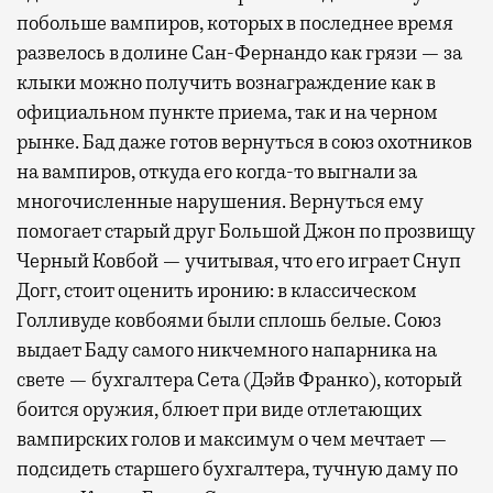
побольше вампиров, которых в последнее время
развелось в долине Сан-Фернандо как грязи — за
клыки можно получить вознаграждение как в
официальном пункте приема, так и на черном
рынке. Бад даже готов вернуться в союз охотников
на вампиров, откуда его когда-то выгнали за
многочисленные нарушения. Вернуться ему
помогает старый друг Большой Джон по прозвищу
Черный Ковбой — учитывая, что его играет Снуп
Догг, стоит оценить иронию: в классическом
Голливуде ковбоями были сплошь белые. Союз
выдает Баду самого никчемного напарника на
свете — бухгалтера Сета (Дэйв Франко), который
боится оружия, блюет при виде отлетающих
вампирских голов и максимум о чем мечтает —
подсидеть старшего бухгалтера, тучную даму по