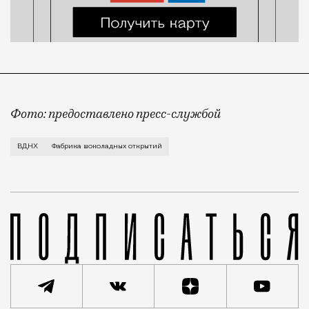
Фото: предоставлено пресс-службой
Все желающие набрать калорий к зиме под благовид
ВДНХ
Фабрика шоколадных открытий