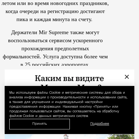
летом или во время новогодних праздников,
когда очереди на регистрацию достигают
пика и каждая минута на счету.
Держатели Mir Supreme также могут
воспользоваться сервисом ускоренного
прохождения предполетных
формальностей.
Услуга доступна более чем
в 25 российских аэропортах.
Tcпециальный проектКаждый москвич знает — отпуск нач
×
В Замоскворечье за 67 млн
рублей выставили на торги
Мы используем файлы Сookie и метрические системы для сбора и
Уведомление 
допетровские палаты Кожевенной
анализа информации о производительности и использовании сайта,
а также для улучшения и индивидуальной настройки
слободы
предоставления информации. Нажимая кнопку «Принять» или
продолжая пользоваться сайтом, вы соглашаетесь на обработку
файлов Cookie и данных метрических систем.
Город
Николай Спиридонов
Принять
Подробнее