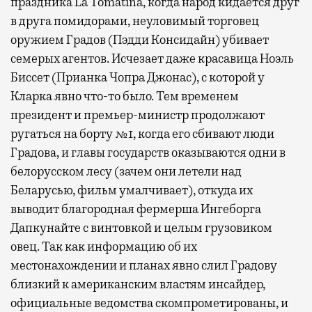
праздника La Tomatina, когда народ кидается друг
в друга помидорами, неуловимый торговец
оружием Градов (Пэдди Консидайн) убивает
семерых агентов. Исчезает даже красавица Ноэль
Биссет (Прианка Чопра Джонас), с которой у
Кларка явно что-то было. Тем временем
президент и премьер-министр продолжают
ругаться на борту №1, когда его сбивают люди
Градова, и главы государств оказываются одни в
белорусском лесу (зачем они летели над
Беларусью, фильм умалчивает), откуда их
выводит благородная фермерша Ингеборга
Дапкунайте с винтовкой и целым грузовиком
овец. Так как информацию об их
местонахождении и планах явно слил Градову
близкий к американским властям инсайдер,
официальные ведомства скомпрометированы, и