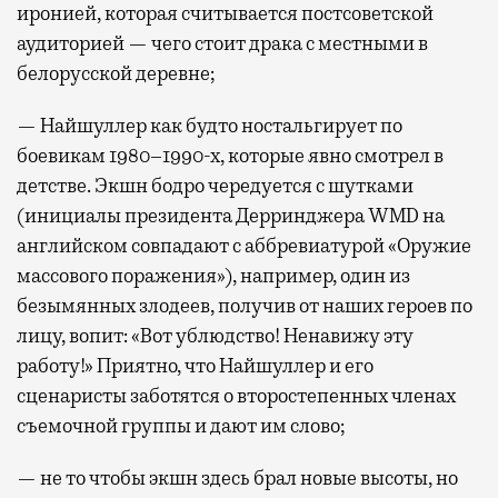
иронией, которая считывается постсоветской
аудиторией — чего стоит драка с местными в
белорусской деревне;
— Найшуллер как будто ностальгирует по
боевикам 1980–1990-х, которые явно смотрел в
детстве. Экшн бодро чередуется с шутками
(инициалы президента Дерринджера WMD на
английском совпадают с аббревиатурой «Оружие
массового поражения»), например, один из
безымянных злодеев, получив от наших героев по
лицу, вопит: «Вот ублюдство! Ненавижу эту
работу!» Приятно, что Найшуллер и его
сценаристы заботятся о второстепенных членах
съемочной группы и дают им слово;
— не то чтобы экшн здесь брал новые высоты, но