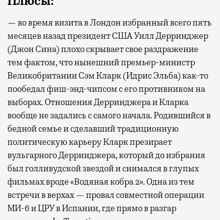
Плюсы:
— во время визита в Лондон избранный всего пять
месяцев назад президент США Уилл Дерринджер
(Джон Сина) плохо скрывает свое раздражение
тем фактом, что нынешний премьер-министр
Великобритании Сэм Кларк (Идрис Эльба) как-то
пообедал фиш-энд-чипсом с его противником на
выборах. Отношения Дерринджера и Кларка
вообще не задались с самого начала. Родившийся в
бедной семье и сделавший традиционную
политическую карьеру Кларк презирает
вульгарного Дерринджера, который до избрания
был голливудской звездой и снимался в глупых
фильмах вроде «Водяная кобра 2». Одна из тем
встречи в верхах — провал совместной операции
МИ-6 и ЦРУ в Испании, где прямо в разгар