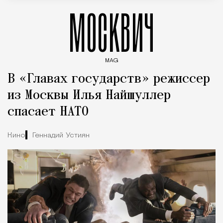
МОСКВИЧ
MAG
Введите ключевые слова для поиска статей
В «Главах государств» режиссер
из Москвы Илья Найшуллер
спасает НАТО
Кино
Геннадий Устиян