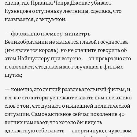
сцена, где Прианка Чопра Джонас убивает
Кузнецова о ступеньку лестницы, сделана, что
называется, с выдумкой;
— формально премьер-министр в
Великобритании не является главой государства
(им является король), но не спешите говорить об
этом Найшуллеру при встрече — он прекрасно это
и сам знает, что доказывает звучащая в фильме
шутка;
— конечно, это легкий развлекательный фильм, и
все же его авторы успевают сказать нам несколько
слов о том, что думают о нынешней политической
ситуации. Самое активное сейчас поколение 40-
летних намекает, что хотело бы видеть
адекватную себе власть — энергичную, с чувством