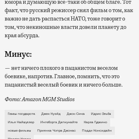
юмора и думающую все-таки об общем благе. Тот
факт, что русский режиссер снял фильм о том, как
важно не дать распасться НАТО, тоже говорит о
том, что некиношные власти довели планету до
края абсурда.
Минус:
— нет ничего плохого в пацанистом веселом
боевике, напротив. Главное, помнить, что это
пацанистый веселый боевик и ничего больше.
Фото: Amazon MGM Studios
Живущий в доме на углу 1-й Тверской-Ямской и Лесн
Главы государств
Джек Куэйд
Джон Сина
Идрис Эльба
Илья Найшуллер
Ингеборга Дапкунайте
Карла Гуджино
новые фильмы
Приянка Чопра Джонас
Пэдди Консидайн