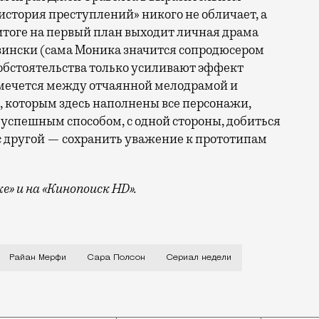
стория преступлений» никого не обличает, а
 итоге на первый план выходит личная драма
вински (сама Моника значится сопродюсером
обстоятельства только усиливают эффект
 мечется между отчаянной мелодрамой и
, которым здесь наполнены все персонажи,
успешным способом, с одной стороны, добиться
 с другой — сохранить уважение к прототипам
е» и на «Кинопоиск
HD
».
чевидно уже стала самым востребованным из проектов
Райан Мерфи
Сара Полсон
Сериал недели