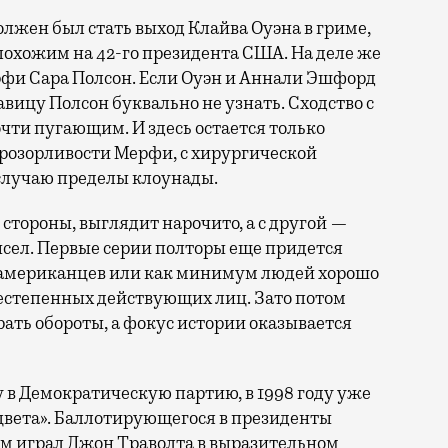
жен был стать выход Клайва Оуэна в гриме,
похожим на 42-го президента США. На деле же
фи Сара Полсон. Если Оуэн и Аннали Эшфорд
вицу Полсон буквально не узнать. Сходство с
ти пугающим. И здесь остается только
прозорливости Мерфи, с хирургической
лучаю пределы клоунады.
й стороны, выглядит нарочито, а с другой —
сел. Первые серии полторы еще придется
я американцев или как минимум людей хорошо
ьестепенных действующих лиц. Зато потом
ать обороты, а фокус истории оказывается
у в Демократическую партию, в 1998 году уже
вета». Баллотирующегося в президенты
ам играл Джон Траволта в выразительном