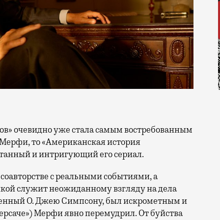
 Мерфи, то «Американская история
танный и интригующий его сериал.
 соавторстве с реальными событиями, а
икой служит неожиданному взгляду на дела
енный О. Джею Симпсону, был искрометным и
Версаче») Мерфи явно перемудрил. От буйства