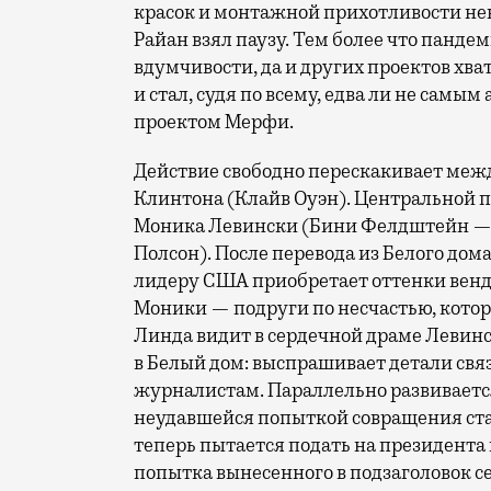
красок и монтажной прихотливости нек
Райан взял паузу. Тем более что панд
вдумчивости, да и других проектов хва
и стал, судя по всему, едва ли не сам
проектом Мерфи.
Действие свободно перескакивает меж
Клинтона (Клайв Оуэн). Центральной пе
Моника Левински (Бини Фелдштейн — о
Полсон). После перевода из Белого до
лидеру США приобретает оттенки венд
Моники — подруги по несчастью, котор
Линда видит в сердечной драме Левинс
в Белый дом: выспрашивает детали свя
журналистам. Параллельно развиваетс
неудавшейся попыткой совращения ст
теперь пытается подать на президента 
попытка вынесенного в подзаголовок с