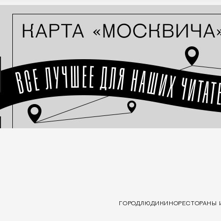
ГОРОД
ЛЮДИ
КИНО
РЕСТОРАНЫ 