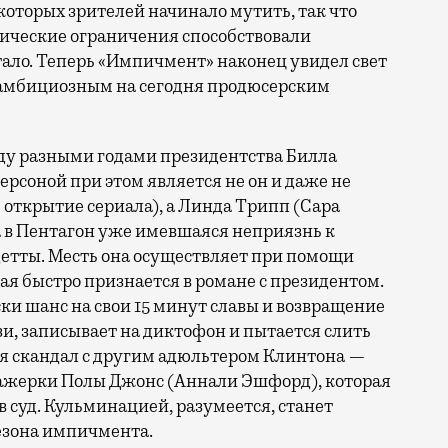
оторых зрителей начинало мутить, так что
емические ограничения способствовали
тало. Теперь «Импичмент» наконец увидел свет
ым амбициозным на сегодня продюсерским
ду разными годами президентства Билла
рсоной при этом является не он и даже не
ткрытие сериала), а Линда Трипп (Сара
ма в Пентагон уже имевшаяся неприязнь к
етты. Месть она осуществляет при помощи
ая быстро признается в романе с президентом.
ки шанс на свои 15 минут славы и возвращение
зи, записывает на диктофон и пытается слить
я скандал с другим адюльтером Клинтона —
ажерки Полы Джонс (Аннали Эшфорд), которая
в суд. Кульминацией, разумеется, станет
езона импичмента.