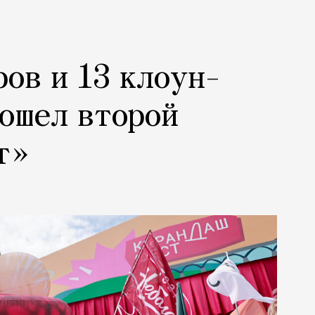
ров и 13 клоун-
рошел второй
т»