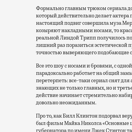
Формально главным трюком сериала дол
который действительно делает актера 
настоящий подвиг совершила муза Мер
козыряют накладными носами, то краса
реальной Линдой Трипп получилось поч
лишний раз поразиться эстетической 
точностью выверяющего подобающие с
Все это шоу с носами и бровями, с одно
парадоксально работает на общий замы
перетерпеть: все-таки сериал снят дл
знающих не только главных, но и трет
действие начинает стремительно набир
довольно неожиданным.
Про то, как Билл Клинтон подорвал вер
был фильм Майка Николса «Основные ц
губернатора по имени Джек Стэнтон т