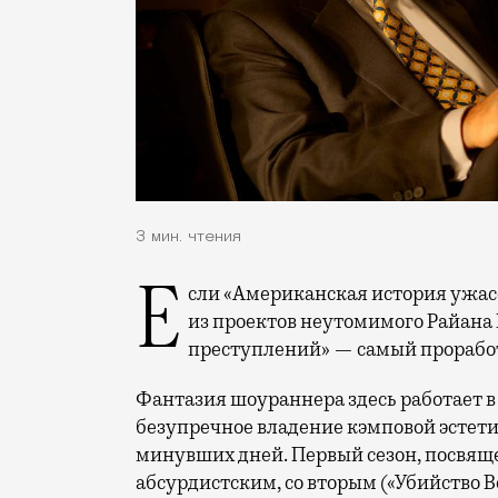
3 мин. чтения
Если «Американская история ужасов» очевидно уже стала самым востребованным
из проектов неутомимого Райана
преступлений» — самый прорабо
Фантазия шоураннера здесь работает в
безупречное владение кэмповой эстет
минувших дней. Первый сезон, посвящ
абсурдистским, со вторым («Убийство 