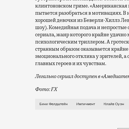
клинтоновском гриме. «Американская и
пытается разобраться в мотивациях. В
хорошей девочки из Беверли-Хиллз Ле
шоу). Комедийная подача и непростые 
сериала, жанр которого крайне удачно
психологическим триллером. А гротеск
странным образом оказывается крайне 
эмоционального отклика у зрителей, а
главных героев и их чувствам.
Легально сериал доступен в «Амедиатек
Фото: FX
Если «Американская история ужасов» о
Бини Фелдштейн
Импичмент
Клайв Оуэн