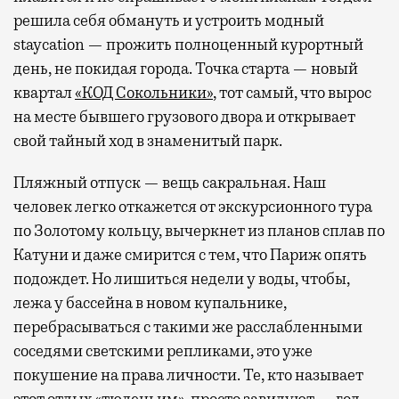
решила себя обмануть и устроить модный
staycation — прожить полноценный курортный
день, не покидая города. Точка старта — новый
квартал
«КОД Сокольники»
, тот самый, что вырос
на месте бывшего грузового двора и открывает
свой тайный ход в знаменитый парк.
Пляжный отпуск — вещь сакральная. Наш
человек легко откажется от экскурсионного тура
по Золотому кольцу, вычеркнет из планов сплав по
Катуни и даже смирится с тем, что Париж опять
подождет. Но лишиться недели у воды, чтобы,
лежа у бассейна в новом купальнике,
перебрасываться с такими же расслабленными
соседями светскими репликами, это уже
покушение на права личности. Те, кто называет
этот отдых «тюленьим», просто завидуют — год