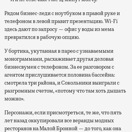
Рядом бизнес-леди с ноутбуком в правой руке и
телефоном в левой правит презентацию. Wi-Fi
здесь дают по запросу — офис у воды из мема
превратился в рабочую опцию.
У бортика, укутанная в парео с узнаваемыми
монограммами, расхаживает другая деловая
бизнесвумен с телефоном. За ее разговором с
агентом прислушивается половина бассейна:
смотрела три района, и Сокольники выиграли с
разгромным счетом, «потому что там хоть дышать
можно».
Персонажи, если присмотреться, те же, что пять
лет назад оккупировали все веранды модных
ресторанов на Малой Бронной — до того, как она