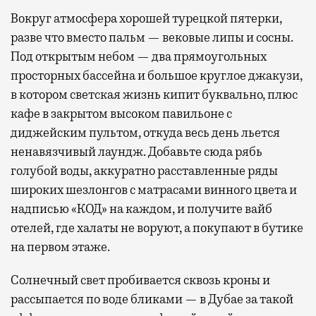
Вокруг атмосфера хорошей турецкой пятерки,
разве что вместо пальм — вековые липы и сосны.
Под открытым небом — два прямоугольных
просторных бассейна и большое круглое джакузи,
в котором светская жизнь кипит буквально, плюс
кафе в закрытом высоком павильоне с
диджейским пультом, откуда весь день льется
ненавязчивый лаундж. Добавьте сюда рябь
голубой воды, аккуратно расставленные ряды
широких шезлонгов с матрасами винного цвета и
надписью «КОД» на каждом, и получите вайб
отелей, где халаты не воруют, а покупают в бутике
на первом этаже.
Солнечный свет пробивается сквозь кроны и
рассыпается по воде бликами — в Дубае за такой