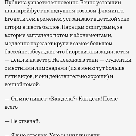
Публика узнается мгновенно. Вечно уставший
папа дрейфует на надувном розовом фламинго.
Его дети тем временем устраивают в детской зоне
шторм в шесть баллов. Пара дам с фигурами, за
которые заплачено потом и абонементами,
медленно нарезает круги в самом большом
бассейне, обсуждая, что биоревитализация летом
— деньги на ветер. На лежаках в тени — студентки
с местными лимонадами (их в меню тут больше
пяти видов, и они действительно хороши) и
вечной темой:
— Он мне пишет: «Как дела?» Как дела! После
всего.
— Не отвечай.
— Я и не отвечаю. Уже 14 минут молчу.