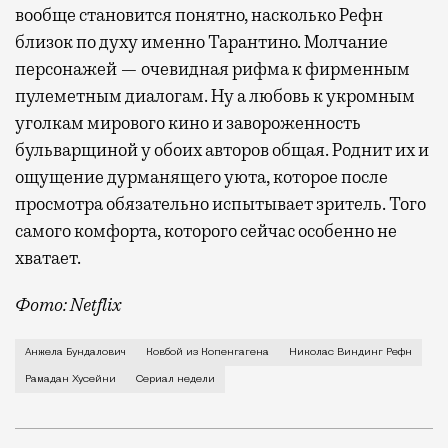
вообще становится понятно, насколько Рефн
близок по духу именно Тарантино. Молчание
персонажей — очевидная рифма к фирменным
пулеметным диалогам. Ну а любовь к укромным
уголкам мирового кино и завороженность
бульварщиной у обоих авторов общая. Роднит их и
ощущение дурманящего уюта, которое после
просмотра обязательно испытывает зритель. Того
самого комфорта, которого сейчас особенно не
хватает.
Фото: Netflix
Молчаливая миниатюрная Миу (Анжела Бундалович) мн
Анжела Бундалович
Ковбой из Копенгагена
Николас Виндинг Рефн
Рамадан Хусейни
Сериал недели