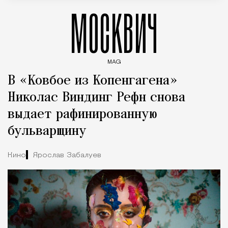
МОСКВИЧ
MAG
Введите ключевые слова для поиска статей
В «Ковбое из Копенгагена»
Николас Виндинг Рефн снова
выдает рафинированную
бульварщину
Кино
Ярослав Забалуев