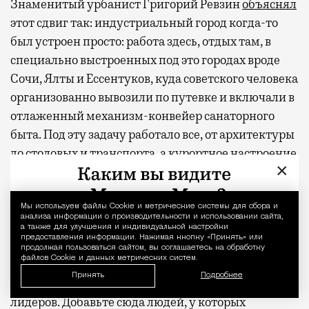
Знаменитый урбанист Григорий Ревзин
объяснял
этот сдвиг так: индустриальный город когда-то
был устроен просто: работа здесь, отдых там, в
специально выстроенных под это городах вроде
Сочи, Ялты и Ессентуков, куда советского человека
организованно вывозили по путевке и включали в
отлаженный механизм-конвейер санаторного
быта. Под эту задачу работало все, от архитектуры
до столовых и транспорта, а курортное настроение
×
потом транслировали кино и цветные плакаты.
Перевозить это настроение в северные деловые
метрополии никому не приходило в голову.
Мы используем файлы Сookie и метрические системы для сбора и
Уведомление 
анализа информации о производительности и использовании сайта,
Расслабленная атмосфера жила в своих
а также для улучшения и индивидуальной настройки
предоставления информации. Нажимая кнопку «Принять» или
заповедниках и никуда оттуда не выбиралась. А
продолжая пользоваться сайтом, вы соглашаетесь на обработку
файлов Cookie и данных метрических систем.
тут вдруг вырвалась и распространяется по
Принять
Подробнее
мировым столицам — и Москва оказалась в числе
лидеров. Добавьте сюда людей, у которых