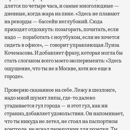
длятся по четыре часа, и самые многолюдные —
дневные, когда жара на пике. «Здесь не плавают
на рекорды — бассейн неглубокий. Сюда
приходят отдохнуть: позагорать, почитать, если
надо — поработать с ноутбуком, если не хочется
сидеть в офисе», — говорит управляющая Луиза
Кочемасова. И добавляет фразу, которая могла бы
стать слоганом всего моего эксперимента: «Здесь
ощущение, что ты не в Москве, хотя все еще в
городе».
Проверяю сказанное на себе. Лежу в шезлонге,
надо мной шумят липы, где-то далеко
угадывается гул города — и этот гул, как ни
странно, добавляет удовольствия. Он напоминает,
что ты никуда не летел, не стоял на паспортном
контроле, не искал переходник для розетки. Ты