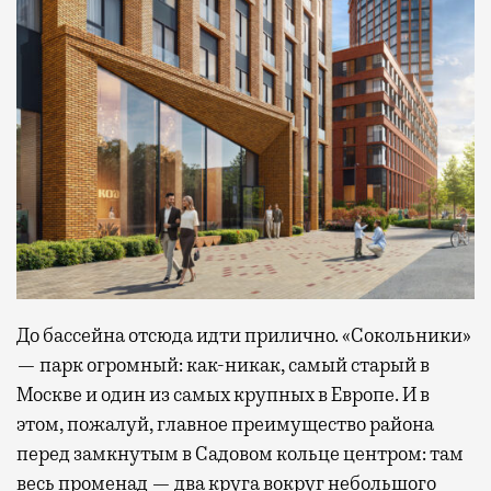
До бассейна отсюда идти прилично. «Сокольники»
— парк огромный: как-никак, самый старый в
Москве и один из самых крупных в Европе. И в
этом, пожалуй, главное преимущество района
перед замкнутым в Садовом кольце центром: там
весь променад — два круга вокруг небольшого