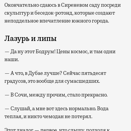
Окончательно сдаюсь в Сиреневом саду посреди
скульптур и беседок-ротонд, которые создают
неподдельное впечатление южного города.
Лазурь и липы
— Да ну этот Бодрум! Цены космос, и там одни
наши.
— А что, в Дубае лучше? Сейчас пятьдесят
градусов, это вообще для сумасшедших.
— В Сочи, между прочим, стало прекрасно.
— Слушай, а мне вот здесь нормально. Вода
теплая, и никто чемодан не потерял.
Этот диалог — первое, что слышу, подходя к