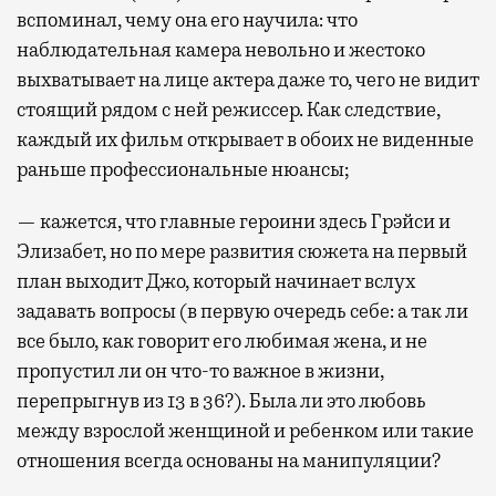
вспоминал, чему она его научила: что
наблюдательная камера невольно и жестоко
выхватывает на лице актера даже то, чего не видит
стоящий рядом с ней режиссер. Как следствие,
каждый их фильм открывает в обоих не виденные
раньше профессиональные нюансы;
— кажется, что главные героини здесь Грэйси и
Элизабет, но по мере развития сюжета на первый
план выходит Джо, который начинает вслух
задавать вопросы (в первую очередь себе: а так ли
все было, как говорит его любимая жена, и не
пропустил ли он что-то важное в жизни,
перепрыгнув из 13 в 36?). Была ли это любовь
между взрослой женщиной и ребенком или такие
отношения всегда основаны на манипуляции?