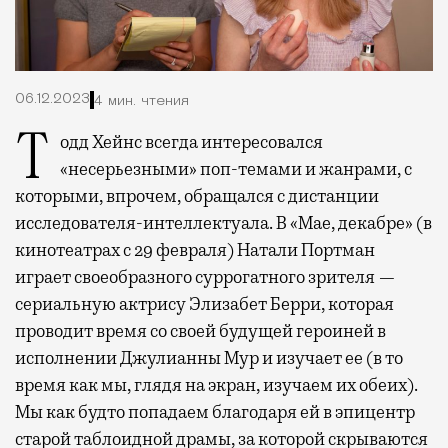
06.12.2023
4 мин. чтения
Тодд Хейнс всегда интересовался
«несерьезными» поп-темами и жанрами, с
которыми, впрочем, обращался с дистанции
исследователя-интеллектуала. В «Мае, декабре» (в
кинотеатрах c 29 февраля) Натали Портман
играет своеобразного суррогатного зрителя —
сериальную актрису Элизабет Берри, которая
проводит время со своей будущей героиней в
исполнении Джулианны Мур и изучает ее (в то
время как мы, глядя на экран, изучаем их обеих).
Мы как будто попадаем благодаря ей в эпицентр
старой таблоидной драмы, за которой скрываются