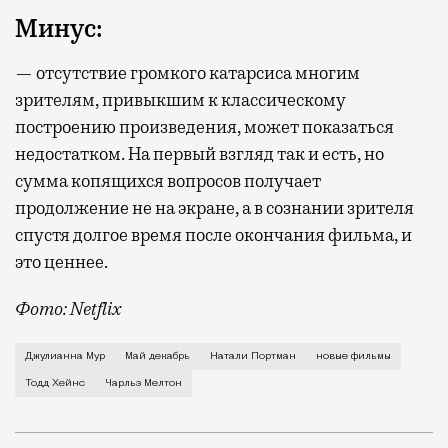
Минус:
— отсутствие громкого катарсиса многим
зрителям, привыкшим к классическому
построению произведения, может показаться
недостатком. На первый взгляд так и есть, но
сумма копящихся вопросов получает
продолжение не на экране, а в сознании зрителя
спустя долгое время после окончания фильма, и
это ценнее.
Фото: Netflix
Тодд Хейнс всегда интересовался «несерьезными» по
Джулианна Мур
Май декабрь
Натали Портман
новые фильмы
Тодд Хейнс
Чарльз Мелтон