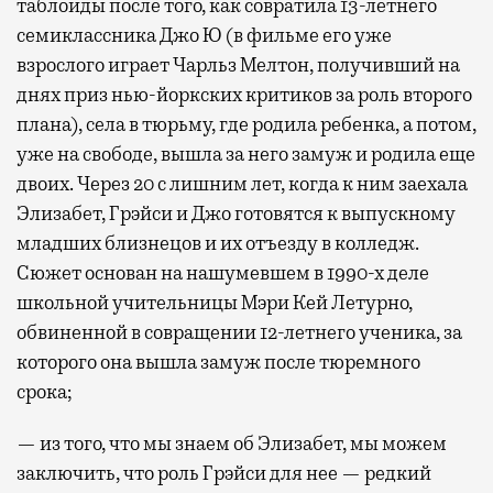
таблоиды после того, как совратила 13-летнего
семиклассника Джо Ю (в фильме его уже
взрослого играет Чарльз Мелтон, получивший на
днях приз нью-йоркских критиков за роль второго
плана), села в тюрьму, где родила ребенка, а потом,
уже на свободе, вышла за него замуж и родила еще
двоих. Через 20 с лишним лет, когда к ним заехала
Элизабет, Грэйси и Джо готовятся к выпускному
младших близнецов и их отъезду в колледж.
Сюжет основан на нашумевшем в 1990-х деле
школьной учительницы Мэри Кей Летурно,
обвиненной в совращении 12-летнего ученика, за
которого она вышла замуж после тюремного
срока;
— из того, что мы знаем об Элизабет, мы можем
заключить, что роль Грэйси для нее — редкий