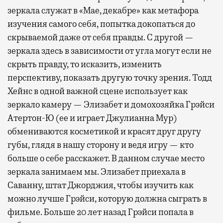
зеркала служат в «Мае, декабре» как метафора
изучения самого себя, попытка докопаться до
скрываемой даже от себя правды. С другой —
зеркала здесь в зависимости от угла могут если не
скрыть правду, то исказить, изменить
перспективу, показать другую точку зрения. Тодд
Хейнс в одной важной сцене использует как
зеркало камеру — Элизабет и домохозяйка Грэйси
Атертон-Ю (ее и играет Джулианна Мур)
обмениваются косметикой и красят друг другу
губы, глядя в нашу сторону и ведя игру — кто
больше о себе расскажет. В данном случае место
зеркала занимаем мы. Элизабет приехала в
Саванну, штат Джорджия, чтобы изучить как
можно лучше Грэйси, которую должна сыграть в
фильме. Больше 20 лет назад Грэйси попала в