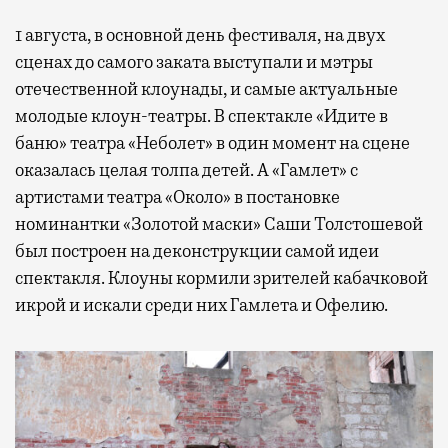
1 августа, в основной день фестиваля, на двух
сценах до самого заката выступали и мэтры
отечественной клоунады, и самые актуальные
молодые клоун-театры. В спектакле «Идите в
баню» театра «Неболет» в один момент на сцене
оказалась целая толпа детей. А «Гамлет» с
артистами театра «Около» в постановке
номинантки «Золотой маски» Саши Толстошевой
был построен на деконструкции самой идеи
спектакля. Клоуны кормили зрителей кабачковой
икрой и искали среди них Гамлета и Офелию.