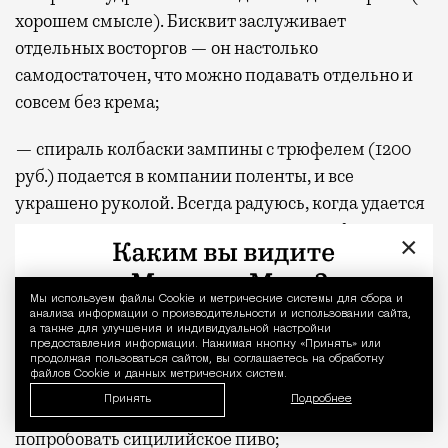
хорошем смысле). Бисквит заслуживает
отдельных восторгов — он настолько
самодостаточен, что можно подавать отдельно и
совсем без крема;
— спираль колбаски зампины с трюфелем (1200
руб.) подается в компании поленты, и все
украшено руколой. Всегда радуюсь, когда удается
увидеть и съесть настоящую поленту в форме
×
пухлых и слегка обжаренных кубиков.
Изумрудные молодые побеги руколы
Мы используем файлы Сookie и метрические системы для сбора и
Уведомление 
приправлены маслом и листочками мангольда.
анализа информации о производительности и использовании сайта,
а также для улучшения и индивидуальной настройки
Можно было колбаску не подкладывать — гарнир
предоставления информации. Нажимая кнопку «Принять» или
продолжая пользоваться сайтом, вы соглашаетесь на обработку
способен стать полноценным отдельным блюдом;
файлов Cookie и данных метрических систем.
Принять
Подробнее
— в деревне Семенково у вас есть шанс внезапно
попробовать сицилийское пиво;