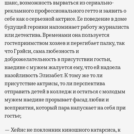
шанс, возможность вырваться из сериально-
рекламного профессионального гетто и заявить о
себе как о серьезной актрисе. Ее поведение в доме
будущей героини напоминает работу журналиста
или детектива. Временами она пользуется
гостеприимством хозяев и перегибает палку, так
что Грэйси, сама любезность и
доброжелательность в присутствии гостьи,
наедине с мужем жалуется ему, что ей надоела
назойливость Элизабет. К тому же то ли
присутствие актрисы, то ли перспектива
отправить детей в колледж и остаться с молодым
мужем наедине прорывает фасад любви и
всеприятия, который пара напускает на себя при
гостье;
— Хейнс не поклонник киношного катарсиса, к