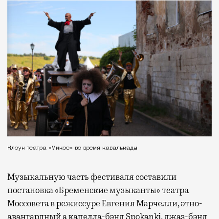
Клоун театра «Микос» во время кавалькады
Музыкальную часть фестиваля составили
постановка «Бременские музыканты» театра
Моссовета в режиссуре Евгения Марчелли, этно-
авангардный а капелла-бэнд Spokanki, джаз-бэнд