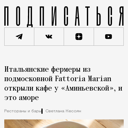
Реклама
Редакция Москвич Mag
Итальянские фермеры из
Город
подмосковной Fattoria Marian
открыли кафе у «Аминьевской», и
это аморе
Рестораны и бары
Светлана Кесоян