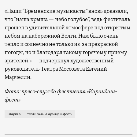
«Наши “Бременские музыканты” вновь доказали,
что “наша крыша — небо голубое”, ведь фестиваль
прошел в удивительной атмосфере под открытым
небом на набережной Волги. Нам было очень
тепло и солнечно не только из-за прекрасной
погоды, но и благодаря такому горячему приему
зрителей!» — подчеркнул художественный
руководитель Театра Моссовета Евгений
Марчелли.
Фото: пресс-служба фестиваля «Карандаш-
фест»
В минувший уикенд маленькая Старица в Тверской об
Старица
фестиваль «Карандаш-фест»