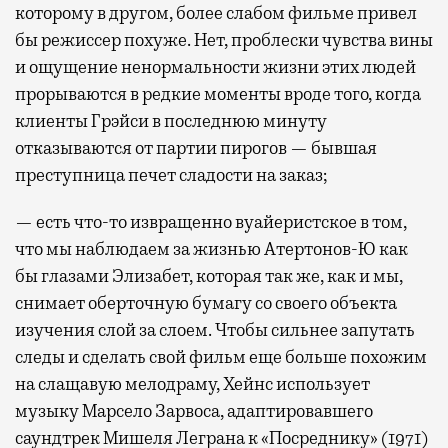
которому в другом, более слабом фильме привел
бы режиссер похуже. Нет, проблески чувства вины
и ощущение ненормальности жизни этих людей
прорываются в редкие моменты вроде того, когда
клиенты Грэйси в последнюю минуту
отказываются от партии пирогов — бывшая
преступница печет сладости на заказ;
— есть что-то извращенно вуайеристское в том,
что мы наблюдаем за жизнью Атертонов-Ю как
бы глазами Элизабет, которая так же, как и мы,
снимает оберточную бумагу со своего объекта
изучения слой за слоем. Чтобы сильнее запутать
следы и сделать свой фильм еще больше похожим
на слащавую мелодраму, Хейнс использует
музыку Марсело Зарвоса, адаптировавшего
саундтрек Мишеля Леграна к «Посреднику» (1971)