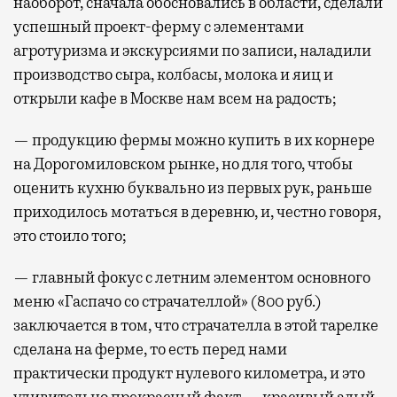
наоборот, сначала обосновались в области, сделали
успешный проект-ферму с элементами
агротуризма и экскурсиями по записи, наладили
производство сыра, колбасы, молока и яиц и
открыли кафе в Москве нам всем на радость;
— продукцию фермы можно купить в их корнере
на Дорогомиловском рынке, но для того, чтобы
оценить кухню буквально из первых рук, раньше
приходилось мотаться в деревню, и, честно говоря,
это стоило того;
— главный фокус с летним элементом основного
меню «Гаспачо со страчателлой» (800 руб.)
заключается в том, что страчателла в этой тарелке
сделана на ферме, то есть перед нами
практически продукт нулевого километра, и это