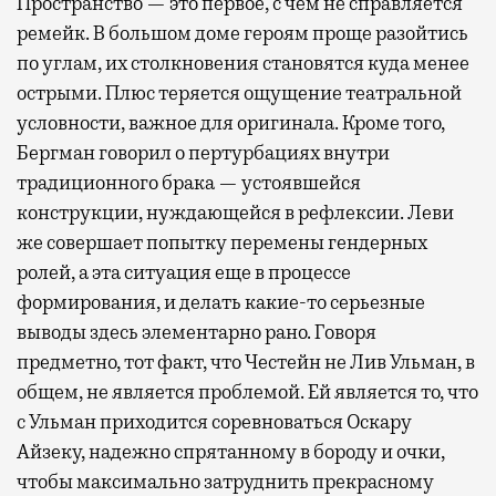
Пространство — это первое, с чем не справляется
ремейк. В большом доме героям проще разойтись
по углам, их столкновения становятся куда менее
острыми. Плюс теряется ощущение театральной
условности, важное для оригинала. Кроме того,
Бергман говорил о пертурбациях внутри
традиционного брака — устоявшейся
конструкции, нуждающейся в рефлексии. Леви
же совершает попытку перемены гендерных
ролей, а эта ситуация еще в процессе
формирования, и делать какие-то серьезные
выводы здесь элементарно рано. Говоря
предметно, тот факт, что Честейн не Лив Ульман, в
общем, не является проблемой. Ей является то, что
с Ульман приходится соревноваться Оскару
Айзеку, надежно спрятанному в бороду и очки,
чтобы максимально затруднить прекрасному