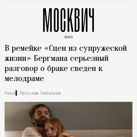
МОСКВИЧ
MAG
Введите ключевые слова для поиска статей
В ремейке «Сцен из супружеской
жизни» Бергмана серьезный
разговор о браке сведен к
мелодраме
Кино
Ярослав Забалуев