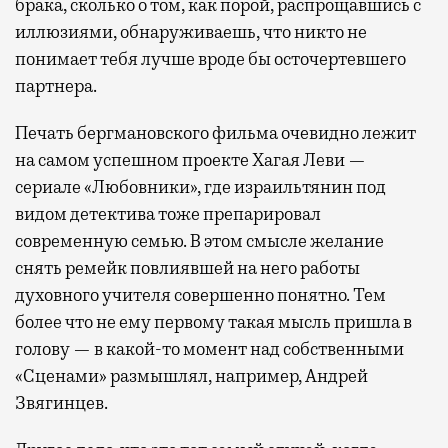
брака, сколько о том, как порой, распрощавшись с
иллюзиями, обнаруживаешь, что никто не
понимает тебя лучше вроде бы осточертевшего
партнера.
Печать бергмановского фильма очевидно лежит
на самом успешном проекте Хагая Леви —
сериале «Любовники», где израильтянин под
видом детектива тоже препарировал
современную семью. В этом смысле желание
снять ремейк повлиявшей на него работы
духовного учителя совершенно понятно. Тем
более что не ему первому такая мысль пришла в
голову — в какой-то момент над собственными
«Сценами» размышлял, например, Андрей
Звягинцев.