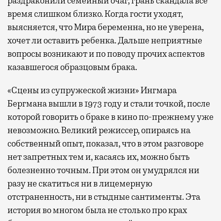
раздраконили семейный очаг, грань скандала все
время слишком близко. Когда гости уходят,
выясняется, что Мира беременна, но не уверена,
хочет ли оставить ребенка. Дальше неприятные
вопросы возникают и по поводу прочих аспектов
казавшегося образцовым брака.
«Сцены из супружеской жизни» Ингмара
Бергмана вышли в 1973 году и стали точкой, после
которой говорить о браке в кино по-прежнему уже
невозможно. Великий режиссер, опираясь на
собственный опыт, показал, что в этом разговоре
нет запретных тем и, касаясь их, можно быть
болезненно точным. При этом он умудрялся ни
разу не скатиться ни в лицемерную
отстраненность, ни в стыдные сантименты. Эта
история во многом была не столько про крах