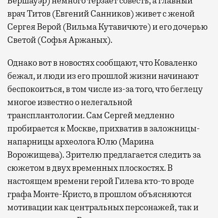
Бершауэр) немного терзает совесть, а главный
врач Титов (Евгений Санников) живет с женой
Сергея Верой (Вильма Кутавичюте) и его дочерью
Светой (Софья Аржаных).
Однако вот в новостях сообщают, что Коваленко
бежал, и люди из его прошлой жизни начинают
беспокоиться, в том числе из-за того, что беглецу
многое известно о нелегальной
трансплантологии. Сам Сергей медленно
пробирается к Москве, прихватив в заложницы-
напарницы археолога Юлю (Марина
Ворожищева). Зрителю предлагается следить за
сюжетом в двух временных плоскостях. В
настоящем времени герой Гилева кто-то вроде
графа Монте-Кристо, в прошлом объясняются
мотивации как центральных персонажей, так и