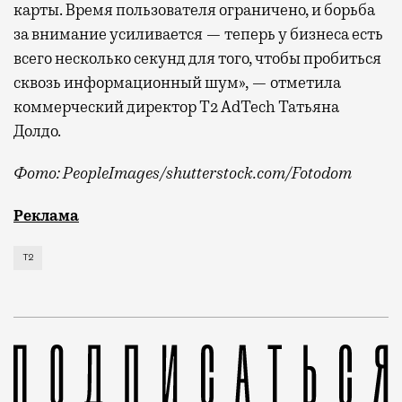
карты. Время пользователя ограничено, и борьба
за внимание усиливается — теперь у бизнеса есть
всего несколько секунд для того, чтобы пробиться
сквозь информационный шум», — отметила
коммерческий директор Т2 AdTech Татьяна
Долдо.
Фото: PeopleImages/shutterstock.com/Fotodom
Мобильный оператор Т2 изучил модели интернет-потр
Реклама
Т2