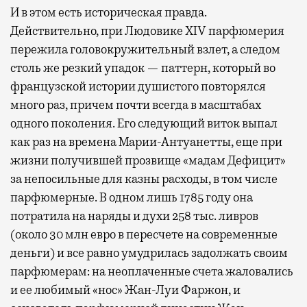
И в этом есть историческая правда.
Действительно, при Людовике XIV парфюмерия
пережила головокружительный взлет, а следом
столь же резкий упадок — паттерн, который во
французской истории душистого повторялся
много раз, причем почти всегда в масштабах
одного поколения. Его следующий виток выпал
как раз на времена Марии-Антуанетты, еще при
жизни получившей прозвище «мадам Дефицит»
за непосильные для казны расходы, в том числе
парфюмерные. В одном лишь 1785 году она
потратила на наряды и духи 258 тыс. ливров
(около 30 млн евро в пересчете на современные
деньги) и все равно умудрилась задолжать своим
парфюмерам: на неоплаченные счета жаловались
и ее любимый «нос» Жан-Луи Фаржон, и