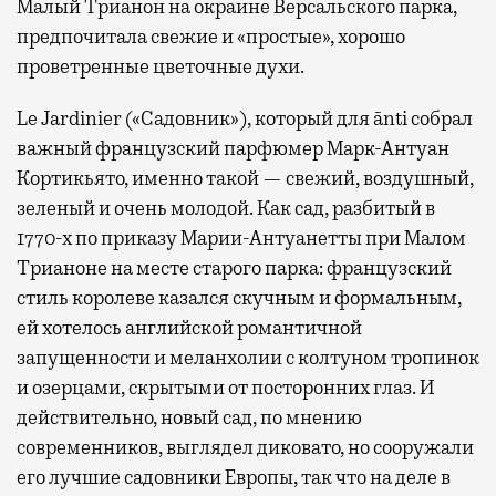
Малый Трианон на окраине Версальского парка,
предпочитала свежие и «простые», хорошо
проветренные цветочные духи.
Le Jardinier («Садовник»), который для ānti собрал
важный французский парфюмер Марк-Антуан
Кортикьято, именно такой — свежий, воздушный,
зеленый и очень молодой. Как сад, разбитый в
1770-х по приказу Марии-Антуанетты при Малом
Трианоне на месте старого парка: французский
стиль королеве казался скучным и формальным,
ей хотелось английской романтичной
запущенности и меланхолии с колтуном тропинок
и озерцами, скрытыми от посторонних глаз. И
действительно, новый сад, по мнению
современников, выглядел диковато, но сооружали
его лучшие садовники Европы, так что на деле в