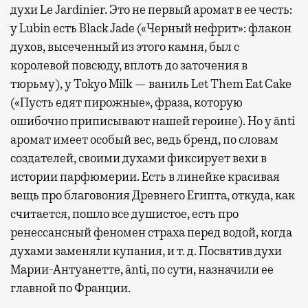
духи Le Jardinier. Это не первый аромат в ее честь:
у Lubin есть Black Jade («Черный нефрит»: флакон
духов, высеченный из этого камня, был с
королевой повсюду, вплоть до заточения в
тюрьму), у Tokyo Milk — ваниль Let Them Eat Cake
(«Пусть едят пирожные», фраза, которую
ошибочно приписывают нашей героине). Но у ānti
аромат имеет особый вес, ведь бренд, по словам
создателей, своими духами фиксирует вехи в
истории парфюмерии. Есть в линейке красивая
вещь про благовония Древнего Египта, откуда, как
считается, пошло все душистое, есть про
ренессансный феномен страха перед водой, когда
духами заменяли купания, и т. д. Посвятив духи
Марии-Антуанетте, ānti, по сути, назначили ее
главной по Франции.