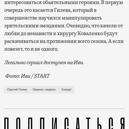
интересоваться обаятельными героями. В первую
очередь это касается Гилева, который в
совершенстве научился манипулировать
зрительскими эмоциями. Очевидно, что качели от
любви до ненависти к хирургу Коваленко будут
раскачиваться на протяжении всего сезона. А если
повезет, то и не одного.
Легально сериал доступен на Иви.
Фото: Иви / START
Медицинские сериалы снова в моде во всем мире, и 
Сергей Гилев
Сериал недели
Хирург