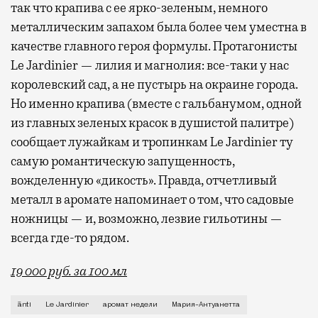
так что крапива с ее ярко-зеленым, немного
металлическим запахом была более чем уместна в
качестве главного героя формулы. Протагонисты
Le Jardinier — лилия и магнолия: все-таки у нас
королевский сад, а не пустырь на окраине города.
Но именно крапива (вместе с гальбанумом, одной
из главных зеленых красок в душистой палитре)
сообщает лужайкам и тропинкам Le Jardinier ту
самую романтическую запущенность,
вожделенную «дикость». Правда, отчетливый
металл в аромате напоминает о том, что садовые
ножницы — и, возможно, лезвие гильотины —
всегда где-то рядом.
19 000 руб. за 100 мл
Если попросить знакомого парфманьяка назвать исто
ānti
Le Jardinier
аромат недели
Мария-Антуанетта