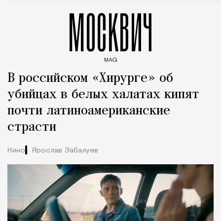
МОСКВИЧ
MAG
Введите ключевые слова для поиска статей
В российском «Хирурге» об
убийцах в белых халатах кипят
почти латиноамериканские
страсти
Кино
Ярослав Забалуев