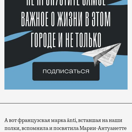
А вот французская марка ānti, вставшая на наши
полки, вспомнила и посвятила Марии-Антуанетте