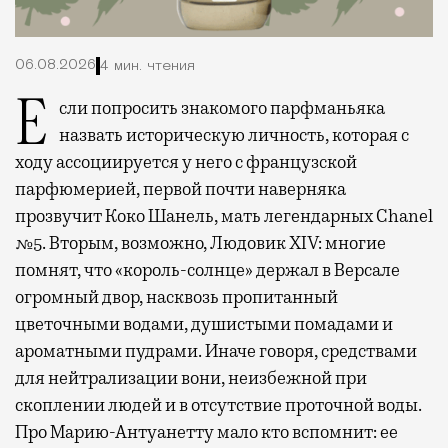
06.08.2026
4 мин. чтения
Если попросить знакомого парфманьяка
назвать историческую личность, которая с
ходу ассоциируется у него с французской
парфюмерией, первой почти наверняка
прозвучит Коко Шанель, мать легендарных Chanel
№5. Вторым, возможно, Людовик XIV: многие
помнят, что «король-солнце» держал в Версале
огромный двор, насквозь пропитанный
цветочными водами, душистыми помадами и
ароматными пудрами. Иначе говоря, средствами
для нейтрализации вони, неизбежной при
скоплении людей и в отсутствие проточной воды.
Про Марию-Антуанетту мало кто вспомнит: ее