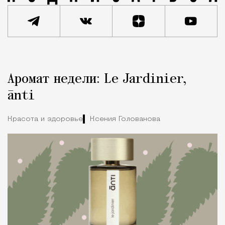
Реклама
Редакция Москвич Mag
Аромат недели: Le Jardinier,
Город
ānti
Красота и здоровье
Ксения Голованова