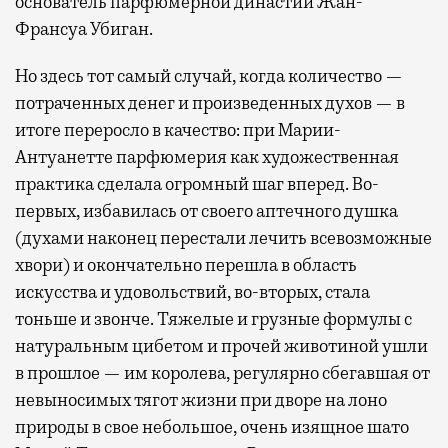
основатель парфюмерной династии Жан-
Франсуа Убиган.
Но здесь тот самый случай, когда количество —
потраченных денег и произведенных духов — в
итоге переросло в качество: при Марии-
Антуанетте парфюмерия как художественная
практика сделала огромный шаг вперед. Во-
первых, избавилась от своего аптечного душка
(духами наконец перестали лечить всевозможные
хвори) и окончательно перешла в область
искусства и удовольствий, во-вторых, стала
тоньше и звонче. Тяжелые и грузные формулы с
натуральным цибетом и прочей животиной ушли
в прошлое — им королева, регулярно cбегавшая от
невыносимых тягот жизни при дворе на лоно
природы в свое небольшое, очень изящное шато