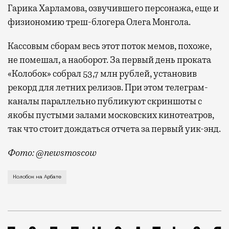
Гарика Харламова, озвучившего персонажа, еще и
физиономию треш-блогера Олега Монгола.
Кассовым сборам весь этот поток мемов, похоже,
не помешал, а наоборот. За первый день проката
«Колобок» собрал 53,7 млн рублей, установив
рекорд для летних релизов. При этом телеграм-
каналы параллельно публикуют скриншоты с
якобы пустыми залами московских кинотеатров,
так что стоит дождаться отчета за первый уик-энд.
Фото: @newsmoscow
Гигантского Колобка установили у кинотеатра «Октя
Колобок на Арбате