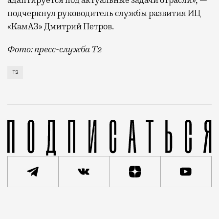
адаптируется под актуальные задачи отрасли», —
подчеркнул руководитель службы развития ИЦ
«КамАЗ» Дмитрий Петров.
Фото: пресс-служба Т2
Т2 развивает решения для автомобильной отрасли и
Т2
Реклама
Редакция Москвич Mag