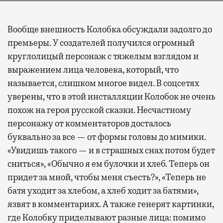
Вообще внешность Колобка обсуждали задолго до
премьеры. У создателей получился огромный
круглолицый персонаж с тяжелым взглядом и
выражением лица человека, который, что
называется, слишком многое видел. В соцсетях
уверены, что в этой инсталляции Колобок не очень
похож на героя русской сказки. Несчастному
персонажу от комментаторов досталось
буквально за все — от формы головы до мимики.
«Увидишь такого — и в страшных снах потом будет
сниться», «Обычно я ем булочки и хлеб. Теперь он
придет за мной, чтобы меня съесть?», «Теперь не
батя уходит за хлебом, а хлеб ходит за батями»,
язвят в комментариях. А также генерят картинки,
где Колобку приделывают разные лица: помимо