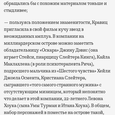
обращались бы с похожим материалом тоньше и
стыдливее;
— пользуясь положением знаменитости, Кравиц
пригласила в свой фильм кучу звезд в
неожиданных амплуа. В компании на
миллиардерском острове можно заметить
обладательницу «Оскара» Джину Дэвис (она
играет Стейси, пиарщицу Слейтера Кинга), Кайла
Маклахлена (в роли психотерапевта Рича),
подросшего мальчика из «Шестого чувства» Хейли
Джоела Осмента, Кристиана Слейтера,
сыгравшего «того самого странного мужика» с
отсутствующим мизинцем, который непонятно
что делает в этой компании, 22-летнего Левона
Хоука (сына Умы Турман и Итана Хоука). В общем,
набор персонажей в поместье на острове такой,