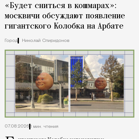
«Будет сниться в кошмарах»:
Город
москвичи обсуждают появление
гигантского Колобка на Арбате
Город
Николай Спиридонов
07.08.2026
1 мин. чтения