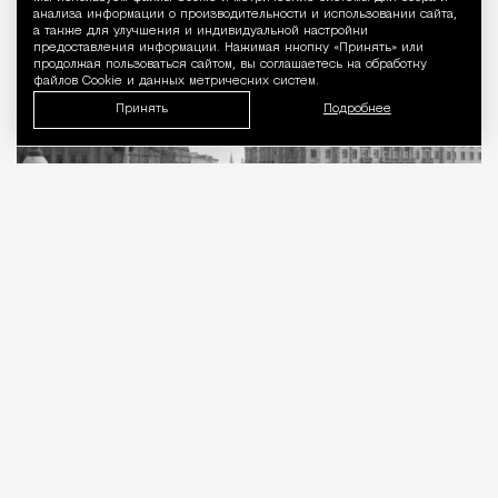
Уведомление 
анализа информации о производительности и использовании сайта,
а также для улучшения и индивидуальной настройки
предоставления информации. Нажимая кнопку «Принять» или
продолжая пользоваться сайтом, вы соглашаетесь на обработку
файлов Cookie и данных метрических систем.
Принять
Подробнее
07.08.2026
2 мин. чтения
В голосовании на портале «Активный
гражданин»
приняли
участие 143 632
человека, и 80% из них высказались за
восстановление утраченной фигуры. Против
проголосовали 8%, еще 12% решили доверить этот
вопрос специалистам.