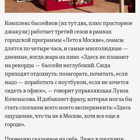
Комплекс бассейнов (их тут два, плюс просторное
джакузи) работает третий сезон в рамках
городской программы «Лето в Москве», сеансы
длятся по четыре часа, и самые многолюдные —
дневные, когда жара на пике. «Здесь не плавают
на рекорды — бассейн неглубокий. Сюда
приходят отдохнуть: позагорать, почитать, если
надо — поработать с ноутбуком, если не хочется
сидеть в офисе», — говорит управляющая Луиза
Кочемасова. И добавляет фразу, которая могла бы
стать слоганом всего моего эксперимента: «Здесь
ощущение, что ты не в Москве, хотя все еще в
городе».
Проверяю сказанное на себе. Лежу в шезлонге,