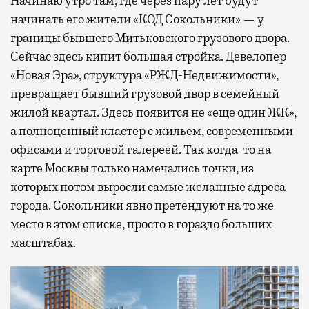
Начинаю утро там, где через пару лет будут
начинать его жители «КОД Сокольники» — у
границы бывшего Митьковского грузового двора.
Сейчас здесь кипит большая стройка. Девелопер
«Новая Эра», структура «РЖД-Недвижимости»,
превращает бывший грузовой двор в семейный
жилой квартал. Здесь появится не «еще один ЖК»,
а полноценный кластер с жильем, современными
офисами и торговой галереей. Так когда-то на
карте Москвы только намечались точки, из
которых потом выросли самые желанные адреса
города. Сокольники явно претендуют на то же
место в этом списке, просто в гораздо больших
масштабах.