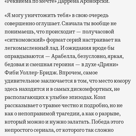
«Реквиема по мечте» Даррена Аронофски.
«Я могу уничтожить тебя» в свою очередь
совершенно оглушает. Сначала ты вообще не
понимаешь, что происходит — получасовой
«ситкомовский» формат серий настраивает на
легкомысленный лад. И ожидания вроде бы
оправдываются — Арабелла, безусловно, яркая,
бедовая и смешная героиня — в духе «Дряни»
Фиби Уоллер-Бридж. Впрочем, самое
удивительное заключается в том, что место юмору
здесь находится и в самых дискомфортных, не
располагающих к улыбке эпизодах. Коэл
рассказывает о травме честно и подробно, но не
как о непоправимой трагедии, а как о разрыве,
который можно и нужно залатать. Победа этого
непростого сериала, от которого так сложно