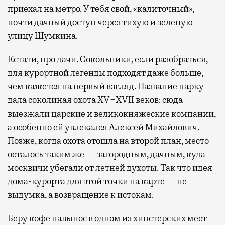
приехал на метро. У тебя свой, «калиточный»,
почти дачный доступ через тихую и зеленую
улицу Шумкина.
Кстати, про дачи. Сокольники, если разобраться,
для курортной легенды подходят даже больше,
чем кажется на первый взгляд. Название парку
дала соколиная охота XV−XVII веков: сюда
выезжали царские и великокняжеские компании,
а особенно ей увлекался Алексей Михайлович.
Позже, когда охота отошла на второй план, место
осталось таким же — загородным, дачным, куда
москвичи убегали от летней духоты. Так что идея
дома-курорта для этой точки на карте — не
выдумка, а возвращение к истокам.
Беру кофе навынос в одном из хипстерских мест