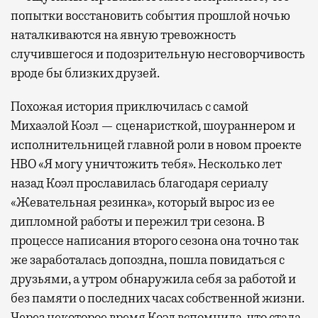
попытки восстановить события прошлой ночью
наталкиваются на явную тревожность
случившегося и подозрительную несговорчивость
вроде бы близких друзей.
Похожая история приключилась с самой
Михаэлой Коэл — сценаристкой, шоураннером и
исполнительницей главной роли в новом проекте
HBO
«Я могу уничтожить тебя». Несколько лет
назад Коэл прославилась благодаря сериалу
«Жевательная резинка», который вырос из ее
дипломной работы и пережил три сезона. В
процессе написания второго сезона она точно так
же заработалась допоздна, пошла повидаться с
друзьями, а утром обнаружила себя за работой и
без памяти о последних часах собственной жизни.
Через некоторое время Коэл вспомнила, что стала