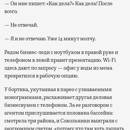
— Он мне пишет: «Как дела?» Как дела! После
всего.
— Не отвечай.
— Я и не отвечаю. Уже 14 минут молчу.
Рядом бизнес-леди с ноутбуком в правой руке и
телефоном в левой правит презентацию. Wi-Fi
здесь дают по запросу — офис у воды из мема
превратился в рабочую опцию.
У бортика, укутанная в парео с узнаваемыми
монограммами, расхаживает другая деловая
бизнесвумен с телефоном. За ее разговором с
агентом прислушивается половина бассейна:
смотрела три района, и Сокольники выиграли с
разгромным счетом, «потому что там хоть дышать