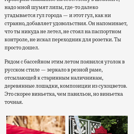
надо мной шумят липы, где-то далеко
угадывается гул города — и этот гул, как ни
странно, добавляет удовольствия. Он напоминает,
что ты никуда не летел, не стоял на паспортном
контроле, не искал переходник для розетки. Ты
просто дошел.
Рядом с бассейном этим летом появился уголок в
русском стиле — зеркало в резной раме,
отсылающей к старинным наличникам,
деревянные лошадки, композиции из сухоцветов.
Это скорее виньетка, чем павильон, но виньетка
точная.