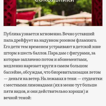
Публика узнается мгновенно. Вечно уставший
папа дрейфует на надувном розовом фламинго.
Его дети тем временем устраивают в детской зоне
шторм в шесть баллов. Пара дам с фигурами, за
которые заплачено потом и абонементами,
медленно нарезает круги в самом большом
бассейне, обсуждая, что биоревитализация летом
— деньги на ветер. На лежаках в тени — студентки
с местными лимонадами (их в меню тут больше
пяти видов, и они действительно хороши) и
вечной темой: