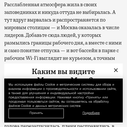
Расслабленная атмосфера жила в своих
заповедниках и никуда оттуда не выбиралась. А
тут вдруг вырвалась и распространяется по
мировым столицам — и Москва оказалась в числе
лидеров. Добавьте сюда людей, у которых
размылись границы рабочего дня, а вместе с ними
и само понятие отпуска — и вот бассейн в парке с
рабочим Wi-Fi выглядит не курьезом, а точным
ответом на запрос.
×
Вместо чемодана
Мы используем файлы Сookie и метрические системы для сбора и
Уведомление 
анализа информации о производительности и использовании сайта,
а также для улучшения и индивидуальной настройки
К вечеру возвращаюсь тем же маршрутом через
предоставления информации. Нажимая кнопку «Принять» или
парк — золотой свет, длинные тени, приятное
продолжая пользоваться сайтом, вы соглашаетесь на обработку
файлов Cookie и данных метрических систем.
ощущение усталости, которое обычно бывает
Принять
Подробнее
после моря. Эксперимент признаю удавшимся:
голова перезагрузилась, плечи расправились, в