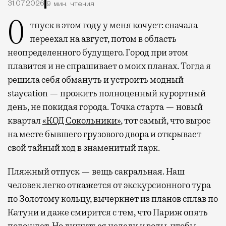
31.07.2026
9 мин. чтения
Отпуск в этом году у меня кочует: сначала
переехал на август, потом в область
неопределенного будущего. Город при этом
плавится и не спрашивает о моих планах. Тогда я
решила себя обмануть и устроить модный
staycation — прожить полноценный курортный
день, не покидая города. Точка старта — новый
квартал
«КОД Сокольники»
, тот самый, что вырос
на месте бывшего грузового двора и открывает
свой тайный ход в знаменитый парк.
Пляжный отпуск — вещь сакральная. Наш
человек легко откажется от экскурсионного тура
по Золотому кольцу, вычеркнет из планов сплав по
Катуни и даже смирится с тем, что Париж опять
подождет. Но лишиться недели у воды, чтобы,