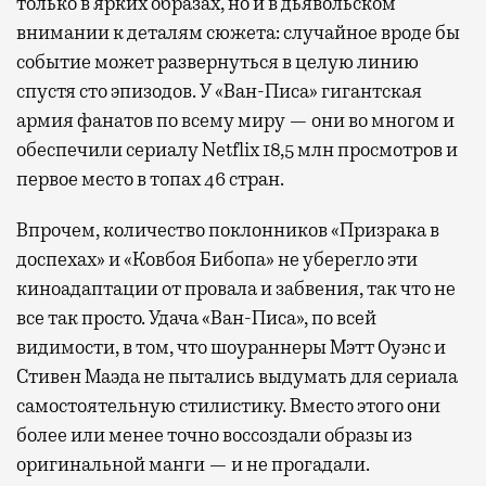
только в ярких образах, но и в дьявольском
внимании к деталям сюжета: случайное вроде бы
событие может развернуться в целую линию
спустя сто эпизодов. У «Ван-Писа» гигантская
армия фанатов по всему миру — они во многом и
обеспечили сериалу Netflix 18,5 млн просмотров и
первое место в топах 46 стран.
Впрочем, количество поклонников «Призрака в
доспехах» и «Ковбоя Бибопа» не уберегло эти
киноадаптации от провала и забвения, так что не
все так просто. Удача «Ван-Писа», по всей
видимости, в том, что шоураннеры Мэтт Оуэнс и
Стивен Маэда не пытались выдумать для сериала
самостоятельную стилистику. Вместо этого они
более или менее точно воссоздали образы из
оригинальной манги — и не прогадали.