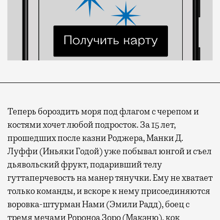
Теперь бороздить моря под флагом с черепом и
костями хочет любой подросток. За 15 лет,
прошедших после казни Роджера, Манки Д.
Луффи (Иньяки Годой) уже побывал юнгой и съел
дьявольский фрукт, подаривший телу
гуттаперчевость на манер тянучки. Ему не хватает
только команды, и вскоре к нему присоединяются
воровка-штурман Нами (Эмили Радд), боец с
тремя мечами Ророноа Зоро (Макэню), кок