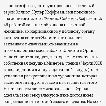
— первая фраза, которую произносит главный
герой Эллиот (Купер Хоффман, сын покойного
знаменитого актера Филипа Сеймура Хоффмана):
«Я раб этой вагины», обращена не к живой
женщине, а к нарисованному половому органу,
которую ассистент Эллиот и его коллега
заклеивают жвачками, сжеванными в
промышленных масштабах. У Эллиота и Эрики
мало общего: он задрот, с которым не хочет спать
собственная девушка Минерва (певица Чарли XCX
в неожиданном амплуа фригидной зануды), она
успешная раскрепощенная художница, которая
экспериментирует в сексе и не стесняется этого.
Не стесняется даже мягко сказано — Эрика
сделала свою сексуальную жизнь достоянием
общественности и темой своего искусства. Но кое-