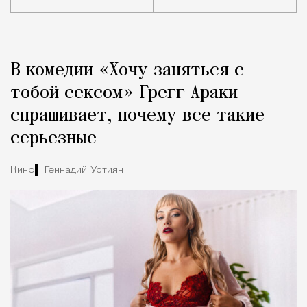
Реклама
Редакция Москвич Mag
В комедии «Хочу заняться с
Город
тобой сексом» Грегг Араки
спрашивает, почему все такие
серьезные
Кино
Геннадий Устиян