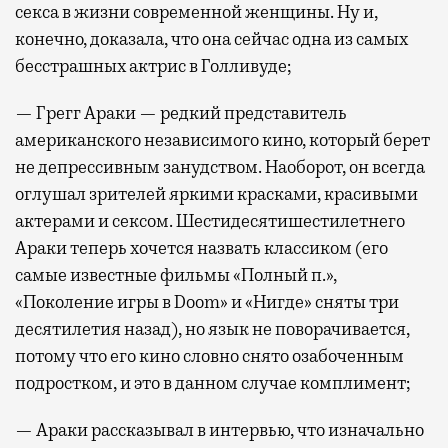
секса в жизни современной женщины. Ну и,
конечно, доказала, что она сейчас одна из самых
бесстрашных актрис в Голливуде;
— Грегг Араки — редкий представитель
американского независимого кино, который берет
не депрессивным занудством. Наоборот, он всегда
оглушал зрителей яркими красками, красивыми
актерами и сексом. Шестидесятишестилетнего
Араки теперь хочется назвать классиком (его
самые известные фильмы «Полный п.»,
«Поколение игры в Doom» и «Нигде» сняты три
десятилетия назад), но язык не поворачивается,
потому что его кино словно снято озабоченным
подростком, и это в данном случае комплимент;
— Араки рассказывал в интервью, что изначально