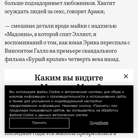
больше подзадоривает любовников. Хватит
осуждать людей за секс, говорит Араки;
— смешные детали вроде майки с надписью
«Мадонна», в которой спит Эллиот, и
воспоминаний о том, как юная Эрика переспала с
Винсентом Галло на премьере скандального
фильма «Бурый кролик» четверть века назад.
×
Минусы:
— «Хочу заняться с тобой сексом» напичкан
Мы используем файлы Сookie и метрические системы для сбора и
Уведомление 
анализа информации о производительности и использовании сайта,
поколенческими стереотипами. Раскрепощенная
а также для улучшения и индивидуальной настройки
предоставления информации. Нажимая кнопку «Принять» или
миллениалша Эрика ругает политкорректность и
продолжая пользоваться сайтом, вы соглашаетесь на обработку
ноет, что зумеры теперь пошли «ретро-секс-
файлов Cookie и данных метрических систем.
Принять
Подробнее
негативные». Не то чтобы это неправда, просто за
последние годы эти жалобы превратились в