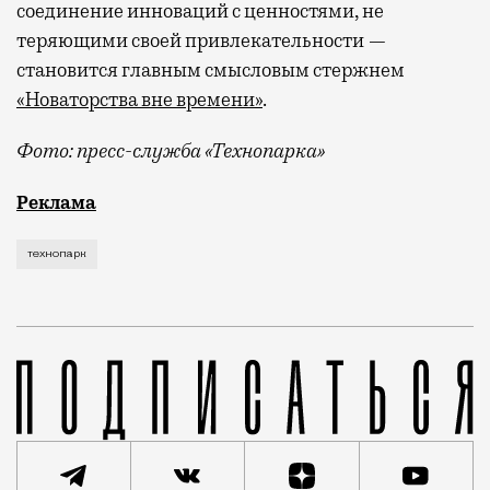
соединение инноваций с ценностями, не
теряющими своей привлекательности —
становится главным смысловым стержнем
«Новаторства вне времени»
.
Фото: пресс-служба «Технопарка»
Рекламные кампании техники редко выходят за рамк
Реклама
технопарк