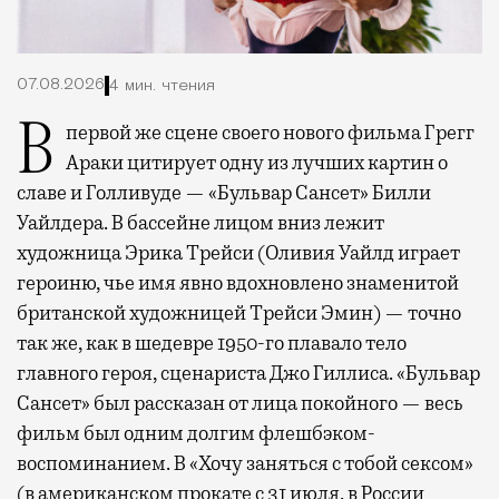
07.08.2026
4 мин. чтения
В первой же сцене своего нового фильма Грегг
Араки цитирует одну из лучших картин о
славе и Голливуде — «Бульвар Сансет» Билли
Уайлдера. В бассейне лицом вниз лежит
художница Эрика Трейси (Оливия Уайлд играет
героиню, чье имя явно вдохновлено знаменитой
британской художницей Трейси Эмин) — точно
так же, как в шедевре 1950-го плавало тело
главного героя, сценариста Джо Гиллиса. «Бульвар
Сансет» был рассказан от лица покойного — весь
фильм был одним долгим флешбэком-
воспоминанием. В «Хочу заняться с тобой сексом»
(в американском прокате с 31 июля, в России