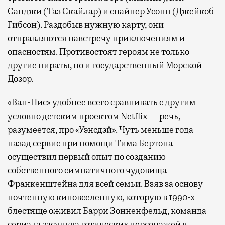
Санджи (Таз Скайлар) и снайпер Усопп (Джейкоб
Гибсон). Раздобыв нужную карту, они
отправляются навстречу приключениям и
опасностям. Противостоят героям не только
другие пираты, но и государственный Морской
Дозор.
«Ван-Пис» удобнее всего сравнивать с другим
условно детским проектом Netflix — речь,
разумеется, про «Уэнсдэй». Чуть меньше года
назад сервис при помощи Тима Бертона
осуществил первый опыт по созданию
собственного симпатичного чудовища
Франкенштейна для всей семьи. Взяв за основу
почтенную киновселенную, которую в 1990-х
блестяще оживил Барри Зонненфельд, команда
сериала засунула готических персонажей в