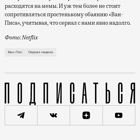
расходятся на мемы. И уж тем более не стоит
сопротивляться простенькому обаянию «Ван-
Писа», учитывая, что сериал с нами явно надолго.
Фото: Netflix
Когда король пиратов Гол Д. Роджер взошел на эшаф
Ван-Пис
Сериал недели