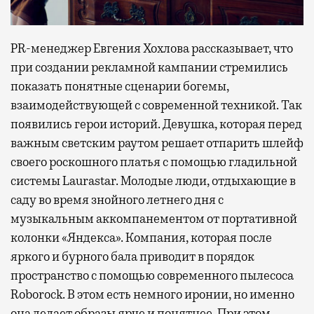
PR-менеджер Евгения Хохлова рассказывает, что
при создании рекламной кампании стремились
показать понятные сценарии богемы,
взаимодействующей с современной техникой. Так
появились герои историй. Девушка, которая перед
важным светским раутом решает отпарить шлейф
своего роскошного платья с помощью гладильной
системы Laurastar. Молодые люди, отдыхающие в
саду во время знойного летнего дня с
музыкальным аккомпанементом от портативной
колонки «Яндекса». Компания, которая после
яркого и бурного бала приводит в порядок
пространство с помощью современного пылесоса
Roborock. В этом есть немного иронии, но именно
она делает образы ярче и понятнее. При этом