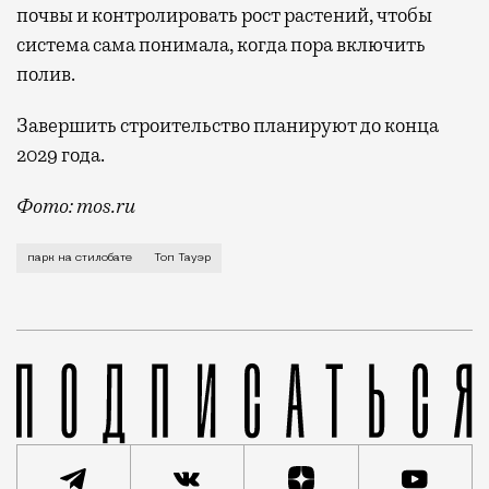
почвы и контролировать рост растений, чтобы
система сама понимала, когда пора включить
полив.
Завершить строительство планируют до конца
2029 года.
Фото: mos.ru
В «Сити» скоро станет чуть меньше стекла и чуть б
парк на стилобате
Топ Тауэр