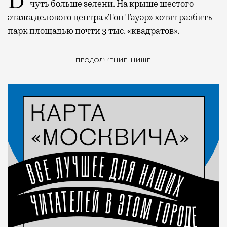
чуть больше зелени. На крыше шестого
этажа делового центра «Топ Тауэр» хотят разбить
парк площадью почти 3 тыс. «квадратов».
ПРОДОЛЖЕНИЕ НИЖЕ