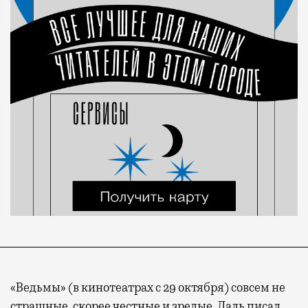
«Ведьмы» (в кинотеатрах с 29 октября) совсем не
страшные, скорее честные и зрелые. Даль писал