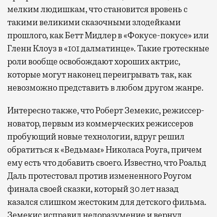
мелким людишкам, что становится вровень с
такими великими сказочными злодейками
прошлого, как Бетт Мидлер в «Фокусе-покусе» или
Гленн Клоуз в «101 далматинце». Такие гротескные
роли вообще освобождают хороших актрис,
которые могут наконец переигрывать так, как
невозможно представить в любом другом жанре.
Интересно также, что Роберт Земекис, режиссер-
новатор, первым из коммерческих режиссеров
пробующий новые технологии, вдруг решил
обратиться к «Ведьмам» Николаса Роуга, причем
ему есть что добавить своего. Известно, что Роальд
Даль протестовал против измененного Роугом
финала своей сказки, который 30 лет назад
казался слишком жестоким для детского фильма.
Земекис исправил недоразумение и вернул