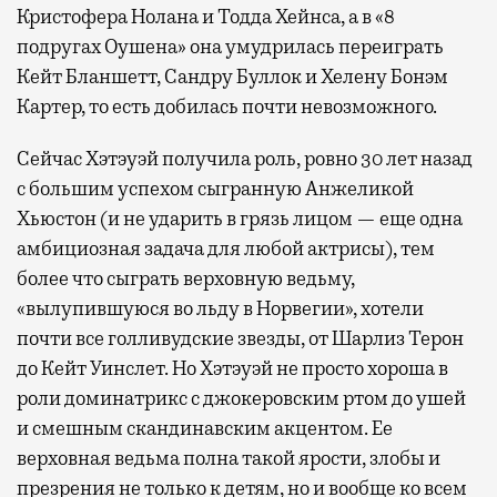
Кристофера Нолана и Тодда Хейнса, а в «8
подругах Оушена» она умудрилась переиграть
Кейт Бланшетт, Сандру Буллок и Хелену Бонэм
Картер, то есть добилась почти невозможного.
Сейчас Хэтэуэй получила роль, ровно 30 лет назад
с большим успехом сыгранную Анжеликой
Хьюстон (и не ударить в грязь лицом — еще одна
амбициозная задача для любой актрисы), тем
более что сыграть верховную ведьму,
«вылупившуюся во льду в Норвегии», хотели
почти все голливудские звезды, от Шарлиз Терон
до Кейт Уинслет. Но Хэтэуэй не просто хороша в
роли доминатрикс с джокеровским ртом до ушей
и смешным скандинавским акцентом. Ее
верховная ведьма полна такой ярости, злобы и
презрения не только к детям, но и вообще ко всем