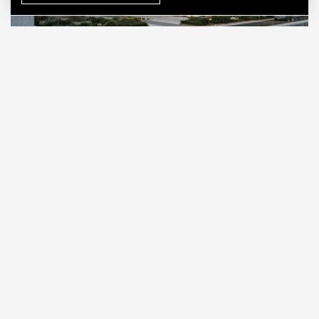
09.08.2026
2 мин. чтения
В последнее время проекты застройки
территории бывшего «Красного Октября»
сыплются как из рога изобилия. Только за
последний месяц мы успели увидеть концепцию
дома в виде красной
кукурузы
, проект с
«птицами» на фасадах, дом с
вырезом
и целый
фронт новой
застройки
вдоль Болотной
набережной. Теперь появилась еще одна
визуализация — жилой корпус у самого
Патриаршего моста, там, где сегодня находится
проход к бару «Стрелка».