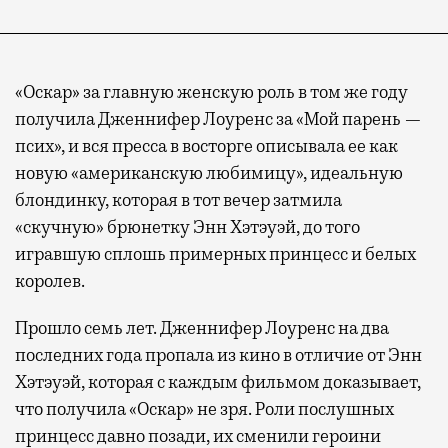
«Оскар» за главную женскую роль в том же году
получила Дженнифер Лоуренс за «Мой парень —
псих», и вся пресса в восторге описывала ее как
новую «американскую любимицу», идеальную
блондинку, которая в тот вечер затмила
«скучную» брюнетку Энн Хэтэуэй, до того
игравшую сплошь примерных принцесс и белых
королев.
Прошло семь лет. Дженнифер Лоуренс на два
последних года пропала из кино в отличие от Энн
Хэтэуэй, которая с каждым фильмом доказывает,
что получила «Оскар» не зря. Роли послушных
принцесс давно позади, их сменили героини