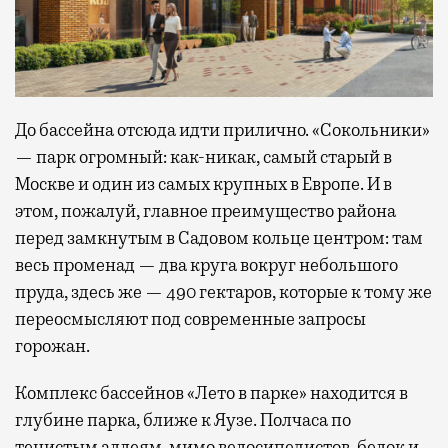
До бассейна отсюда идти прилично. «Сокольники»
— парк огромный: как-никак, самый старый в
Москве и один из самых крупных в Европе. И в
этом, пожалуй, главное преимущество района
перед замкнутым в Садовом кольце центром: там
весь променад — два круга вокруг небольшого
пруда, здесь же — 490 гектаров, которые к тому же
переосмысляют под современные запросы
горожан.
Комплекс бассейнов «Лето в парке» находится в
глубине парка, ближе к Яузе. Полчаса по
тенистым аллеям, мимо велосипедистов, белок и