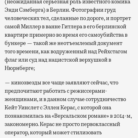
(неожиданная серьезная роль известного комика
Энди Сэмберга) в Берлин. Фотографии груд
человеческих тел, сделанные по дороге, и портрет
самой Миллер в ванне Гитлера в его берлинской
квартире примерно во время его самоубийства в
бункере — такой же неотъемлемый документ
того времени, как водруженный над Рейхстагом
флаг или суд над нацистской верхушкой в
Нюрнберге;
— кинозвезды все чаще заявляют сейчас, что
предпочитают работать с режиссерами-
женщинами, и в данном случае сотрудничество
Кейт Уинслет с Эллен Керас, с которой она
познакомилась на «Версальском романе» в 2014-м,
закономерно. Керас не просто первоклассный
оператор, который может стилизовать