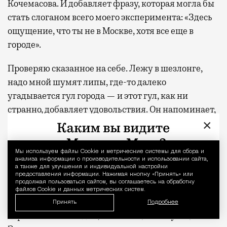
Кочемасова. И добавляет фразу, которая могла бы
стать слоганом всего моего эксперимента: «Здесь
ощущение, что ты не в Москве, хотя все еще в
городе».
Проверяю сказанное на себе. Лежу в шезлонге,
надо мной шумят липы, где-то далеко
угадывается гул города — и этот гул, как ни
странно, добавляет удовольствия. Он напоминает,
×
что ты никуда не летел, не стоял на паспортном
контроле, не искал переходник для розетки. Ты
просто дошел.
Мы используем файлы Сookie и метрические системы для сбора и
Уведомление 
анализа информации о производительности и использовании сайта,
а также для улучшения и индивидуальной настройки
Рядом с бассейном этим летом появился уголок в
предоставления информации. Нажимая кнопку «Принять» или
продолжая пользоваться сайтом, вы соглашаетесь на обработку
русском стиле — зеркало в резной раме,
файлов Cookie и данных метрических систем.
отсылающей к старинным наличникам,
Принять
Подробнее
деревянные лошадки, композиции из сухоцветов.