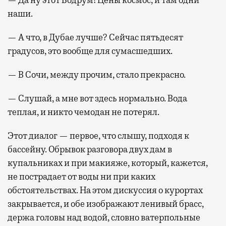
— Да ну этот Бодрум! Цены космос, и там одни
наши.
— А что, в Дубае лучше? Сейчас пятьдесят
градусов, это вообще для сумасшедших.
— В Сочи, между прочим, стало прекрасно.
— Слушай, а мне вот здесь нормально. Вода
теплая, и никто чемодан не потерял.
Этот диалог — первое, что слышу, подходя к
бассейну. Обрывок разговора двух дам в
купальниках и при макияже, который, кажется,
не пострадает от воды ни при каких
обстоятельствах. На этом дискуссия о курортах
закрывается, и обе изображают ленивый брасс,
держа головы над водой, словно ватерпольные