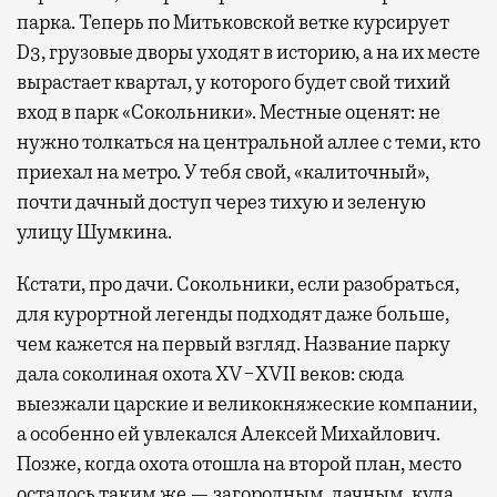
парка. Теперь по Митьковской ветке курсирует
D3, грузовые дворы уходят в историю, а на их месте
вырастает квартал, у которого будет свой тихий
вход в парк «Сокольники». Местные оценят: не
нужно толкаться на центральной аллее с теми, кто
приехал на метро. У тебя свой, «калиточный»,
почти дачный доступ через тихую и зеленую
улицу Шумкина.
Кстати, про дачи. Сокольники, если разобраться,
для курортной легенды подходят даже больше,
чем кажется на первый взгляд. Название парку
дала соколиная охота XV−XVII веков: сюда
выезжали царские и великокняжеские компании,
а особенно ей увлекался Алексей Михайлович.
Позже, когда охота отошла на второй план, место
осталось таким же — загородным, дачным, куда