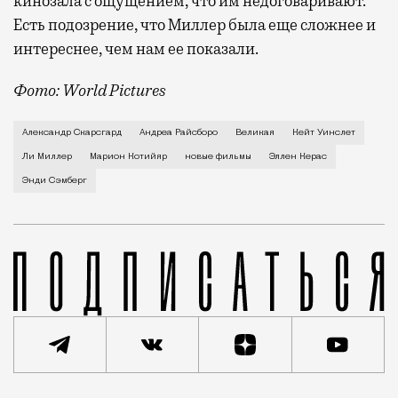
кинозала с ощущением, что им недоговаривают.
Есть подозрение, что Миллер была еще сложнее и
интереснее, чем нам ее показали.
Фото: World Pictures
Фильмы, снятые режиссерами, которые начинали и до
Александр Скарсгард
Андреа Райсборо
Великая
Кейт Уинслет
Ли Миллер
Марион Котийяр
новые фильмы
Эллен Керас
Энди Сэмберг