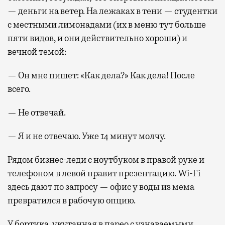
— деньги на ветер. На лежаках в тени — студентки
с местными лимонадами (их в меню тут больше
пяти видов, и они действительно хороши) и
вечной темой:
— Он мне пишет: «Как дела?» Как дела! После
всего.
— Не отвечай.
— Я и не отвечаю. Уже 14 минут молчу.
Рядом бизнес-леди с ноутбуком в правой руке и
телефоном в левой правит презентацию. Wi-Fi
здесь дают по запросу — офис у воды из мема
превратился в рабочую опцию.
У бортика, укутанная в парео с узнаваемыми