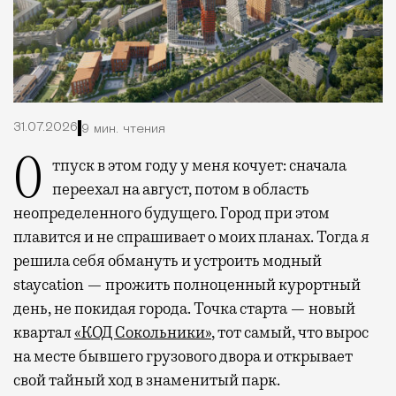
31.07.2026
9 мин. чтения
Отпуск в этом году у меня кочует: сначала
переехал на август, потом в область
неопределенного будущего. Город при этом
плавится и не спрашивает о моих планах. Тогда я
решила себя обмануть и устроить модный
staycation — прожить полноценный курортный
день, не покидая города. Точка старта — новый
квартал
«КОД Сокольники»
, тот самый, что вырос
на месте бывшего грузового двора и открывает
свой тайный ход в знаменитый парк.