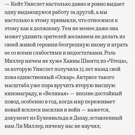
— Кейт Уинслет настолько давно и ровно выдает
одну выдающуюся работу за другой, а мы
настолько к этому привыкли, что относимся к
этому как к должному. Тем не менее даже она
может удивить зрителей желанием не делать из
своей живой героини безгрешную икону и играть
ее со всеми слабостями и недостатками. Роль
Миллер ничем не хуже Ханны Шмитц из «Чтеца»,
за которую Уинслет получила 15 лет назад свой
пока единственный «Оскар». Актрисе такого
масштаба уже пора вручить вторую высшую
кинонаграду, и «Великая» — вполне достойный
повод, особенно в год, когда мир переживает
новый всплеск насилия и войн — кажется,
документ из Бухенвальда и Дахау, оставленный
нам Ли Миллер, ничему нас не научил;