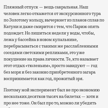
Пляжный отпуск — вещь сакральная. Наш
человек легко откажется от экскурсионного тура
по Золотому кольцу, вычеркнет из планов сплав по
Катуни и даже смирится с тем, что Париж опять
подождет. Но лишиться недели у воды, чтобы,
лежа у бассейна в новом купальнике,
перебрасываться с такими же расслабленными
соседями светскими репликами, это уже
покушение на права личности. Те, кто называет
этот отдых «тюленьим», просто завидуют — год
без моря и без законно приобретенного загара
воспринимается как год, прожитый зря.
Поэтому мой эксперимент был не про экономию
нескольких десятков тысяч на билетах — хотя и
про нее тоже. Он был про то, можно ли убедить