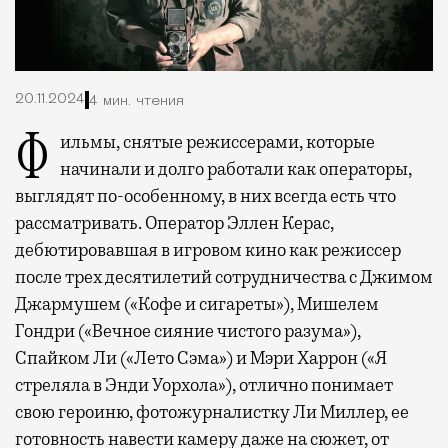
20.11.2024
4 мин. чтения
Фильмы, снятые режиссерами, которые
начинали и долго работали как операторы,
выглядят по-особенному, в них всегда есть что
рассматривать. Оператор Эллен Керас,
дебютировавшая в игровом кино как режиссер
после трех десятилетий сотрудничества с Джимом
Джармушем («Кофе и сигареты»), Мишелем
Гондри («Вечное сияние чистого разума»),
Спайком Ли («Лето Сэма») и Мэри Харрон («Я
стреляла в Энди Уорхола»), отлично понимает
свою героиню, фотожурналистку Ли Миллер, ее
готовность навести камеру даже на сюжет, от