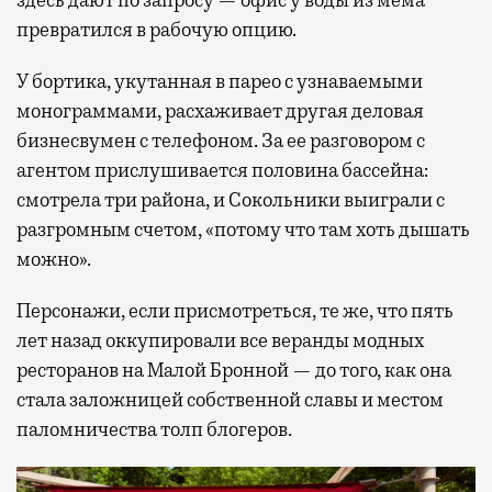
превратился в рабочую опцию.
У бортика, укутанная в парео с узнаваемыми
монограммами, расхаживает другая деловая
бизнесвумен с телефоном. За ее разговором с
агентом прислушивается половина бассейна:
смотрела три района, и Сокольники выиграли с
разгромным счетом, «потому что там хоть дышать
можно».
Персонажи, если присмотреться, те же, что пять
лет назад оккупировали все веранды модных
ресторанов на Малой Бронной — до того, как она
стала заложницей собственной славы и местом
паломничества толп блогеров.