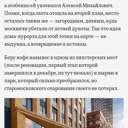
а особенно ей увлекался Алексей Михайлович.
Позже, когда охота отошла на второй план, место
осталось таким же — загородным, дачным, куда
москвичи убегали от летней духоты. Так что идея
дома-курорта для этой точки на карте — не
выдумка, а возвращение к истокам.
Беру кофе навынос в одном из хипстерских мест
(после реновации, первый этап которой
завершился в декабре, их тут немало) и ныряю в
парк, который сильно преобразился, но
старомосковского очарования своего не потерял.