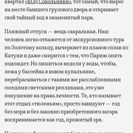
квартал
«КОД Сокольники»
, тот самый, что вырос
на месте бывшего грузового двора и открывает
свой тайный ход в знаменитый парк.
Пляжный отпуск — вещь сакральная. Наш
человек легко откажется от экскурсионного тура
по Золотому кольцу, вычеркнет из планов сплав по
Катуни и даже смирится с тем, что Париж опять
подождет. Но лишиться недели у воды, чтобы,
лежа у бассейна в новом купальнике,
перебрасываться с такими же расслабленными
соседями светскими репликами, это уже
покушение на права личности. Те, кто называет
этот отдых «тюленьим», просто завидуют — год
без моря и без законно приобретенного загара
воспринимается как год, прожитый зря.