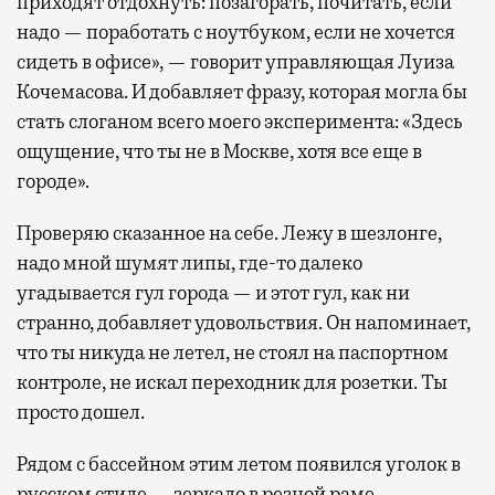
приходят отдохнуть: позагорать, почитать, если
надо — поработать с ноутбуком, если не хочется
сидеть в офисе», — говорит управляющая Луиза
Кочемасова. И добавляет фразу, которая могла бы
стать слоганом всего моего эксперимента: «Здесь
ощущение, что ты не в Москве, хотя все еще в
городе».
Проверяю сказанное на себе. Лежу в шезлонге,
надо мной шумят липы, где-то далеко
угадывается гул города — и этот гул, как ни
странно, добавляет удовольствия. Он напоминает,
что ты никуда не летел, не стоял на паспортном
контроле, не искал переходник для розетки. Ты
просто дошел.
Рядом с бассейном этим летом появился уголок в
русском стиле — зеркало в резной раме,