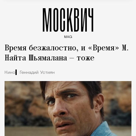
МОСКВИЧ
MAG
Введите ключевые слова для поиска статей
Время безжалостно, и «Время» М.
Найта Шьямалана — тоже
Кино
Геннадий Устиян