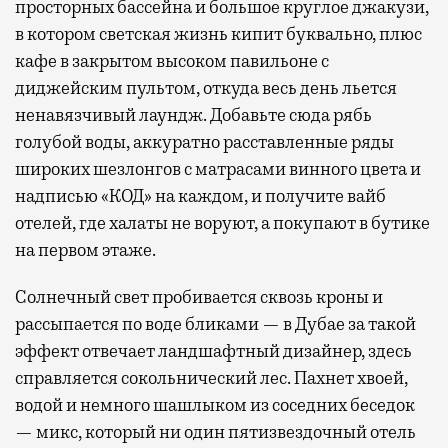
просторных бассейна и большое круглое джакузи,
в котором светская жизнь кипит буквально, плюс
кафе в закрытом высоком павильоне с
диджейским пультом, откуда весь день льется
ненавязчивый лаундж. Добавьте сюда рябь
голубой воды, аккуратно расставленные ряды
широких шезлонгов с матрасами винного цвета и
надписью «КОД» на каждом, и получите вайб
отелей, где халаты не воруют, а покупают в бутике
на первом этаже.
Солнечный свет пробивается сквозь кроны и
рассыпается по воде бликами — в Дубае за такой
эффект отвечает ландшафтный дизайнер, здесь
справляется сокольнический лес. Пахнет хвоей,
водой и немного шашлыком из соседних беседок
— микс, который ни один пятизвездочный отель