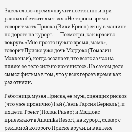
Здесь слово «время» звучит постоянно и при
разных обстоятельствах. «Не торопи время, —
говорит мать Приска (Вики Крисп) сыну в машине
по дороге на курорт. — Посмотри, как красиво
вокруг». «Мне просто нужно время, мама», —
говорит Приске уже дочь Мэддокс (Томазин
Маккензи), когда осознает, что всего за час на
пляже ее тело сильно изменилось. На самом деле
смысл фильма в том, что у всех героев время как
раз отняли.
Работница музея Приска, ее муж, оценщик рисков
(что уже иронично) Гай (Гаэль Гарсия Берналь), и
их дети Трент (Нолан Ривер) и Мэддокс
приезжают в Anamika Resort, на курорт, флаер с
рекламой которого Приске вручили в аптеке