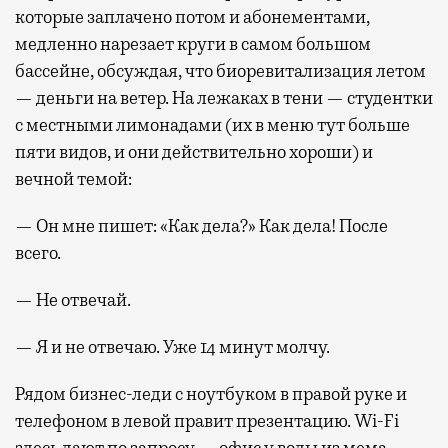
которые заплачено потом и абонементами,
медленно нарезает круги в самом большом
бассейне, обсуждая, что биоревитализация летом
— деньги на ветер. На лежаках в тени — студентки
с местными лимонадами (их в меню тут больше
пяти видов, и они действительно хороши) и
вечной темой:
— Он мне пишет: «Как дела?» Как дела! После
всего.
— Не отвечай.
— Я и не отвечаю. Уже 14 минут молчу.
Рядом бизнес-леди с ноутбуком в правой руке и
телефоном в левой правит презентацию. Wi-Fi
здесь дают по запросу — офис у воды из мема