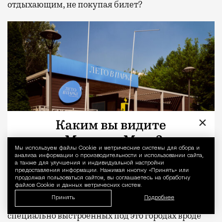
отдыхающим, не покупая билет?
×
Мы используем файлы Сookie и метрические системы для сбора и
Уведомление 
анализа информации о производительности и использовании сайта,
а также для улучшения и индивидуальной настройки
предоставления информации. Нажимая кнопку «Принять» или
Знаменитый урбанист Григорий Ревзин
объяснял
продолжая пользоваться сайтом, вы соглашаетесь на обработку
файлов Cookie и данных метрических систем.
этот сдвиг так: индустриальный город когда-то
Принять
Подробнее
был устроен просто: работа здесь, отдых там, в
специально выстроенных под это городах вроде