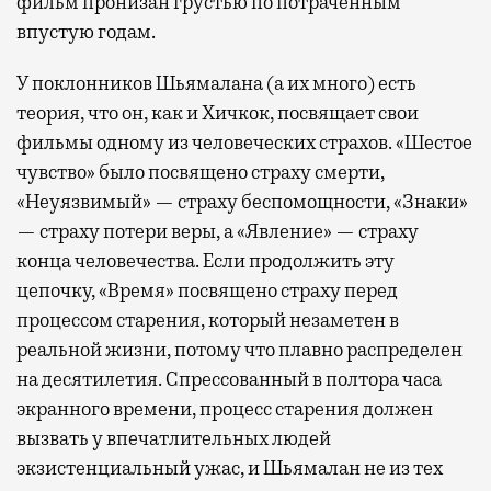
фильм пронизан грустью по потраченным
впустую годам.
У поклонников Шьямалана (а их много) есть
теория, что он, как и Хичкок, посвящает свои
фильмы одному из человеческих страхов. «Шестое
чувство» было посвящено страху смерти,
«Неуязвимый» — страху беспомощности, «Знаки»
— страху потери веры, а «Явление» — страху
конца человечества. Если продолжить эту
цепочку, «Время» посвящено страху перед
процессом старения, который незаметен в
реальной жизни, потому что плавно распределен
на десятилетия. Спрессованный в полтора часа
экранного времени, процесс старения должен
вызвать у впечатлительных людей
экзистенциальный ужас, и Шьямалан не из тех