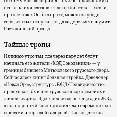
Поэтому мой эксперимент был не про экономию
нескольких десятков тысяч на билетах — хотя и
про нее тоже. Он был про то, можно ли убедить
себя, что ты в отпуске, когда за деревьями шумит
Ростокинский проезд.
Тайные тропы
Начинаю утро там, где через пару лет будут
начинать его жители «КОД Сокольники» — у
границы бывшего Митьковского грузового двора.
Сейчас здесь кипит большая стройка. Девелопер
«Новая Эра», структура «РЖД-Недвижимости»,
превращает бывший грузовой двор в семейный
жилой квартал. Здесь появится не «еще один ЖК»,
а полноценный кластер с жильем, современными
офисами и торговой галереей. Так когда-то на