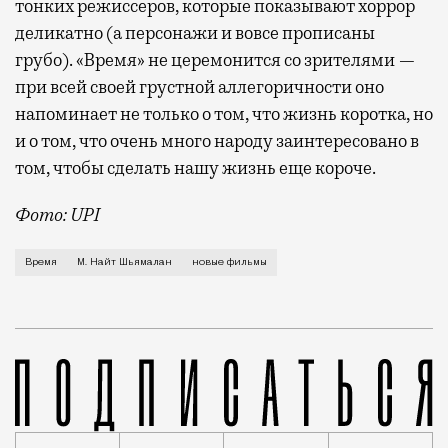
тонких режиссеров, которые показывают хоррор
деликатно (а персонажи и вовсе прописаны
грубо). «Время» не церемонится со зрителями —
при всей своей грустной аллегоричности оно
напоминает не только о том, что жизнь коротка, но
и о том, что очень много народу заинтересовано в
том, чтобы сделать нашу жизнь еще короче.
Фото: UPI
Как известно, М. Найт Шьямалан, как и, например, 
Время
М. Найт Шьямалан
новые фильмы