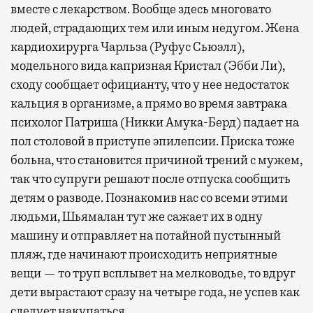
вместе с лекарством. Вообще здесь многовато
людей, страдающих тем или иным недугом. Жена
кардиохирурга Чарльза (Руфус Сьюэлл),
модельного вида капризная Кристал (Эбби Ли),
сходу сообщает официанту, что у нее недостаток
кальция в организме, а прямо во время завтрака
психолог Патриша (Никки Амука-Берд) падает на
пол столовой в приступе эпилепсии. Приска тоже
больна, что становится причиной трений с мужем,
так что супруги решают после отпуска сообщить
детям о разводе. Познакомив нас со всеми этими
людьми, Шьямалан тут же сажает их в одну
машину и отправляет на потайной пустынный
пляж, где начинают происходить неприятные
вещи — то труп всплывет на мелководье, то вдруг
дети вырастают сразу на четыре года, не успев как
следует накупаться.