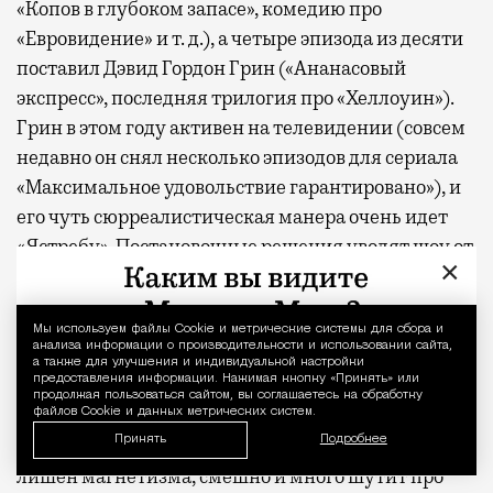
«Копов в глубоком запасе», комедию про
«Евровидение» и т. д.), а четыре эпизода из десяти
поставил Дэвид Гордон Грин («Ананасовый
экспресс», последняя трилогия про «Хеллоуин»).
Грин в этом году активен на телевидении (совсем
недавно он снял несколько эпизодов для сериала
«Максимальное удовольствие гарантировано»), и
его чуть сюрреалистическая манера очень идет
«Ястребу». Постановочные решения уводят шоу от
×
сатиры и пародии в сторону увлеченного
исследования вновь актуального характера.
Мы используем файлы Сookie и метрические системы для сбора и
Уведомление 
анализа информации о производительности и использовании сайта,
В отличие от героев добрых спортивных комедий
а также для улучшения и индивидуальной настройки
предоставления информации. Нажимая кнопку «Принять» или
образца «Теда Лассо» Лонни Хокинс совершенно
продолжая пользоваться сайтом, вы соглашаетесь на обработку
не нуждается в нравственном перерождении. Это
файлов Cookie и данных метрических систем.
Принять
Подробнее
отчетливо неприятный герой, но он совсем не
лишен магнетизма, смешно и много шутит про