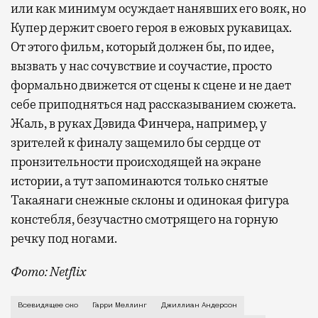
или как минимум осуждает нанявших его вояк, но
Купер держит своего героя в ежовых рукавицах.
От этого фильм, который должен бы, по идее,
вызвать у нас сочувствие и соучастие, просто
формально движется от сцены к сцене и не дает
себе приподняться над рассказыванием сюжета.
Жаль, в руках Дэвида Финчера, например, у
зрителей к финалу защемило бы сердце от
пронзительности происходящей на экране
истории, а тут запоминаются только снятые
Такаянаги снежные склоны и одинокая фигура
констебля, безучастно смотрящего на горную
речку под ногами.
Фото: Netflix
Режиссер Скотт Купер снимает фильмы в разных жанр
Всевидящее око
Гарри Меллинг
Джиллиан Андерсон