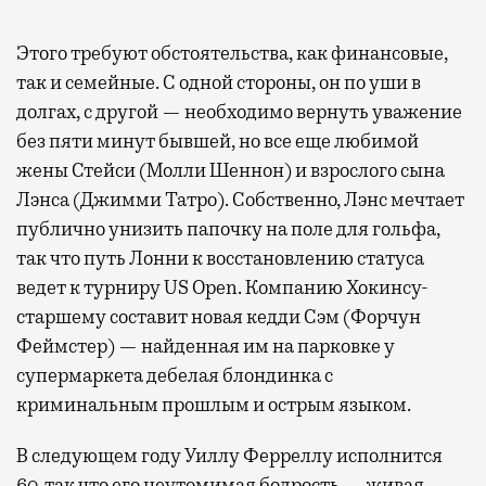
Этого требуют обстоятельства, как финансовые,
так и семейные. С одной стороны, он по уши в
долгах, с другой — необходимо вернуть уважение
без пяти минут бывшей, но все еще любимой
жены Стейси (Молли Шеннон) и взрослого сына
Лэнса (Джимми Татро). Собственно, Лэнс мечтает
публично унизить папочку на поле для гольфа,
так что путь Лонни к восстановлению статуса
ведет к турниру US Open. Компанию Хокинсу-
старшему составит новая кедди Сэм (Форчун
Феймстер) — найденная им на парковке у
супермаркета дебелая блондинка с
криминальным прошлым и острым языком.
В следующем году Уиллу Ферреллу исполнится
60, так что его неутомимая бодрость — живая