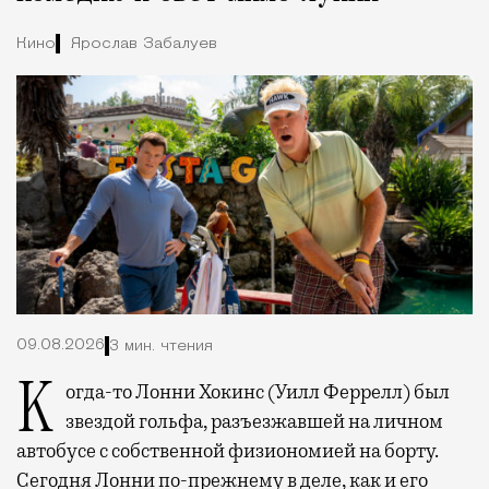
Кино
Ярослав Забалуев
09.08.2026
3 мин. чтения
Когда-то Лонни Хокинс (Уилл Феррелл) был
звездой гольфа, разъезжавшей на личном
автобусе с собственной физиономией на борту.
Сегодня Лонни по-прежнему в деле, как и его