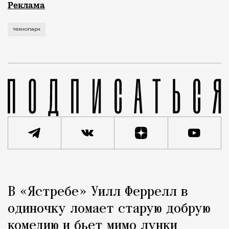
Рекламные кампании техники редко выходят за рамк
Реклама
технопарк
Реклама
Редакция Москвич Mag
В «Ястребе» Уилл Феррелл в
Город
одиночку ломает старую добрую
комедию и бьет мимо лунки