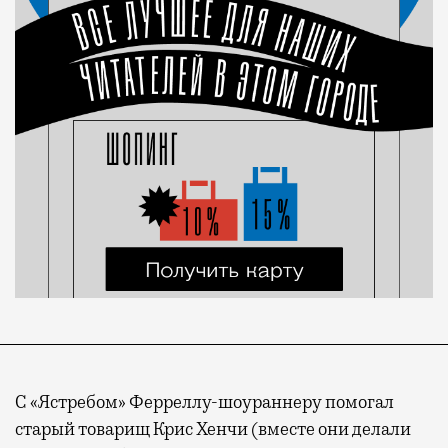
С «Ястребом» Ферреллу-шоураннеру помогал
старый товарищ Крис Хенчи (вместе они делали