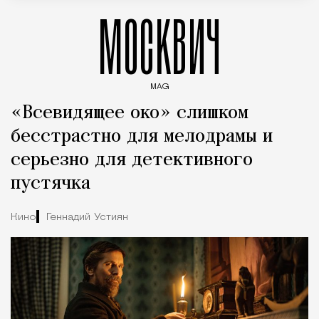
МОСКВИЧ
MAG
Введите ключевые слова для поиска статей
«Всевидящее око» слишком
бесстрастно для мелодрамы и
серьезно для детективного
пустячка
Кино
Геннадий Устиян