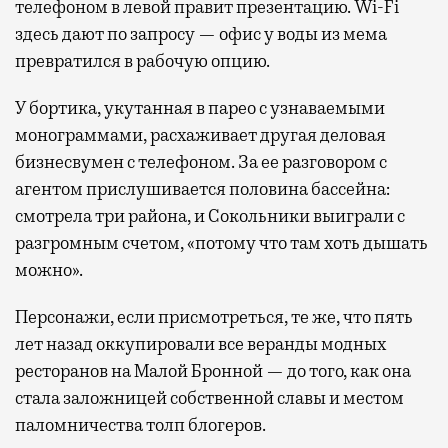
телефоном в левой правит презентацию. Wi-Fi
здесь дают по запросу — офис у воды из мема
превратился в рабочую опцию.
У бортика, укутанная в парео с узнаваемыми
монограммами, расхаживает другая деловая
бизнесвумен с телефоном. За ее разговором с
агентом прислушивается половина бассейна:
смотрела три района, и Сокольники выиграли с
разгромным счетом, «потому что там хоть дышать
можно».
Персонажи, если присмотреться, те же, что пять
лет назад оккупировали все веранды модных
ресторанов на Малой Бронной — до того, как она
стала заложницей собственной славы и местом
паломничества толп блогеров.