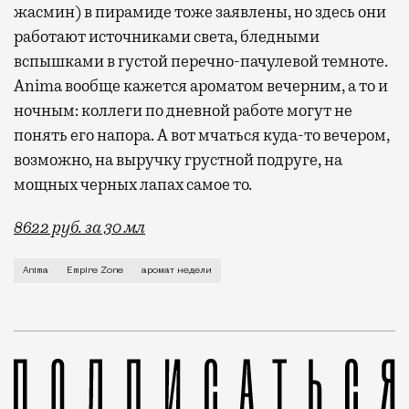
жасмин) в пирамиде тоже заявлены, но здесь они
работают источниками света, бледными
вспышками в густой перечно-пачулевой темноте.
Anima вообще кажется ароматом вечерним, а то и
ночным: коллеги по дневной работе могут не
понять его напора. А вот мчаться куда-то вечером,
возможно, на выручку грустной подруге, на
мощных черных лапах самое то.
8622 руб. за 30 мл
Новый — вышел в январе — аромат российской парфюм
Anima
Empire Zone
аромат недели