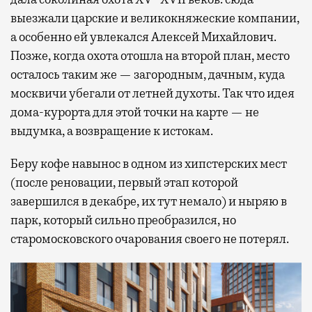
выезжали царские и великокняжеские компании,
а особенно ей увлекался Алексей Михайлович.
Позже, когда охота отошла на второй план, место
осталось таким же — загородным, дачным, куда
москвичи убегали от летней духоты. Так что идея
дома-курорта для этой точки на карте — не
выдумка, а возвращение к истокам.
Беру кофе навынос в одном из хипстерских мест
(после реновации, первый этап которой
завершился в декабре, их тут немало) и ныряю в
парк, который сильно преобразился, но
старомосковского очарования своего не потерял.