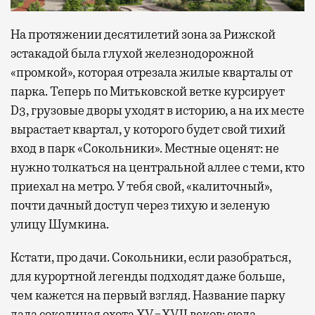
На протяжении десятилетий зона за Рижской
эстакадой была глухой железнодорожной
«промкой», которая отрезала жилые кварталы от
парка. Теперь по Митьковской ветке курсирует
D3, грузовые дворы уходят в историю, а на их месте
вырастает квартал, у которого будет свой тихий
вход в парк «Сокольники». Местные оценят: не
нужно толкаться на центральной аллее с теми, кто
приехал на метро. У тебя свой, «калиточный»,
почти дачный доступ через тихую и зеленую
улицу Шумкина.
Кстати, про дачи. Сокольники, если разобраться,
для курортной легенды подходят даже больше,
чем кажется на первый взгляд. Название парку
дала соколиная охота XV−XVII веков: сюда