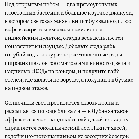
Под открытым небом — два прямоугольных
просторных бассейна и большое круглое джакузи,
в котором светская жизнь кипит буквально, плюс
кафе в закрытом высоком павильоне с
диджейским пультом, откуда весь день льется
ненавязчивый лаундж. Добавьте сюда рябь
голубой воды, аккуратно расставленные ряды
широких шезлонгов с матрасами винного цвета и
надписью «КОД» на каждом, и получите вайб
отелей, где халаты не воруют, а покупают в бутике
на первом этаже.
Солнечный свет пробивается сквозь кроны и
рассыпается по воде бликами — в Дубае за такой
эффект отвечает ландшафтный дизайнер, здесь
справляется сокольнический лес. Пахнет хвоей,
водой и немного шашлыком из соседних беседок