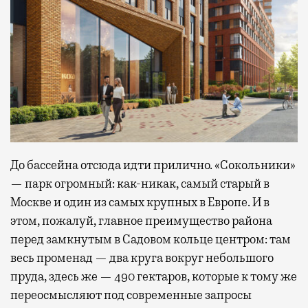
До бассейна отсюда идти прилично. «Сокольники»
— парк огромный: как-никак, самый старый в
Москве и один из самых крупных в Европе. И в
этом, пожалуй, главное преимущество района
перед замкнутым в Садовом кольце центром: там
весь променад — два круга вокруг небольшого
пруда, здесь же — 490 гектаров, которые к тому же
переосмысляют под современные запросы