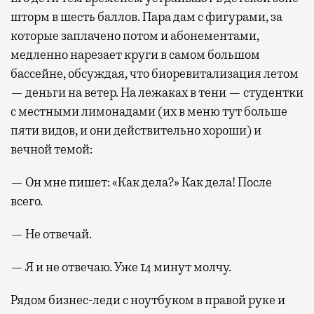
шторм в шесть баллов. Пара дам с фигурами, за
которые заплачено потом и абонементами,
медленно нарезает круги в самом большом
бассейне, обсуждая, что биоревитализация летом
— деньги на ветер. На лежаках в тени — студентки
с местными лимонадами (их в меню тут больше
пяти видов, и они действительно хороши) и
вечной темой:
— Он мне пишет: «Как дела?» Как дела! После
всего.
— Не отвечай.
— Я и не отвечаю. Уже 14 минут молчу.
Рядом бизнес-леди с ноутбуком в правой руке и