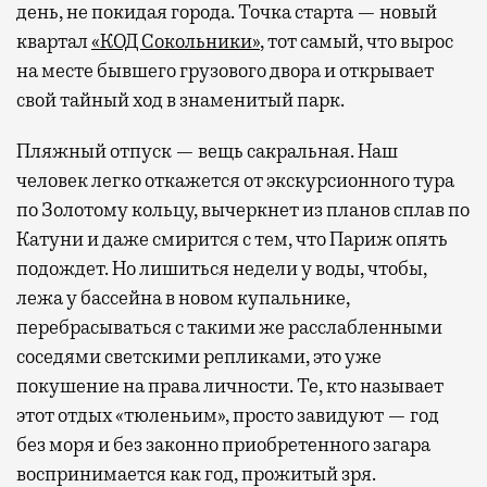
день, не покидая города. Точка старта — новый
квартал
«КОД Сокольники»
, тот самый, что вырос
на месте бывшего грузового двора и открывает
свой тайный ход в знаменитый парк.
Пляжный отпуск — вещь сакральная. Наш
человек легко откажется от экскурсионного тура
по Золотому кольцу, вычеркнет из планов сплав по
Катуни и даже смирится с тем, что Париж опять
подождет. Но лишиться недели у воды, чтобы,
лежа у бассейна в новом купальнике,
перебрасываться с такими же расслабленными
соседями светскими репликами, это уже
покушение на права личности. Те, кто называет
этот отдых «тюленьим», просто завидуют — год
без моря и без законно приобретенного загара
воспринимается как год, прожитый зря.