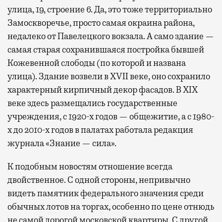
улица, 19, строение 6. Да, это тоже территориально
Замоскворечье, просто самая окраина района,
недалеко от Павелецкого вокзала. А само здание —
самая старая сохранившаяся постройка бывшей
Кожевенной слободы (по которой и названа
улица). Здание возвели в XVII веке, оно сохранило
характерный кирпичный декор фасадов. В XIX
веке здесь размещались государственные
учреждения, с 1920-х годов — общежитие, а с 1980-
х до 2010-х годов в палатах работала редакция
журнала «Знание — сила».
К подобным новостям отношение всегда
двойственное. С одной стороны, непривычно
видеть памятник федерального значения среди
обычных лотов на торгах, особенно по цене отнюдь
не самой дорогой московской квартиры. С другой