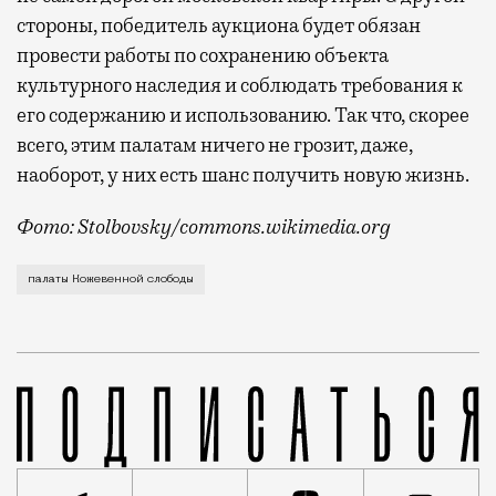
стороны, победитель аукциона будет обязан
провести работы по сохранению объекта
культурного наследия и соблюдать требования к
его содержанию и использованию. Так что, скорее
всего, этим палатам ничего не грозит, даже,
наоборот, у них есть шанс получить новую жизнь.
Фото: Stolbovsky/commons.wikimedia.org
Московский рынок недвижимости пополнился очень ре
палаты Кожевенной слободы