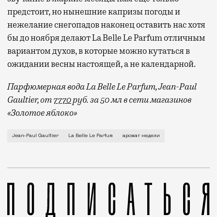
предстоит, но нынешние капризы погоды и
нежелание снегопадов наконец оставить нас хотя
бы до ноября делают La Belle Le Parfum отличным
вариантом духов, в которые можно кутаться в
ожидании весны настоящей, а не календарной.
Парфюмерная вода La Belle Le Parfum, Jean-Paul
Gaultier, от
7770
руб. за 50 мл в сети магазинов
«Золотое яблоко»
Парфюмерная линия Jean-Paul Gaultier снова появил
Jean-Paul Gaultier
La Belle Le Parfum
аромат недели