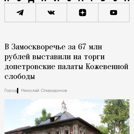
Реклама
Редакция Москвич Mag
В Замоскворечье за 67 млн
Город
рублей выставили на торги
допетровские палаты Кожевенной
слободы
Город
Николай Спиридонов