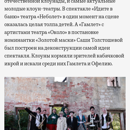
отечественной клоунады, и самые актуальные
молодые клоун-театры. В спектакле «Идите в
баню» театра «Неболет» в один момент на сцене
оказалась целая толпа детей. А «Гамлет» с
артистами театра «Около» в постановке
номинантки «Золотой маски» Саши Толстошевой
был построен на деконструкции самой идеи
спектакля. Клоуны кормили зрителей кабачковой
икрой и искали среди них Гамлета и Офелию.