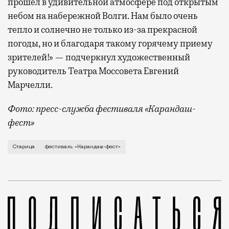
прошел в удивительной атмосфере под открытым
небом на набережной Волги. Нам было очень
тепло и солнечно не только из-за прекрасной
погоды, но и благодаря такому горячему приему
зрителей!» — подчеркнул художественный
руководитель Театра Моссовета Евгений
Марчелли.
Фото: пресс-служба фестиваля «Карандаш-
фест»
В минувший уикенд маленькая Старица в Тверской об
Старица
фестиваль «Карандаш-фест»