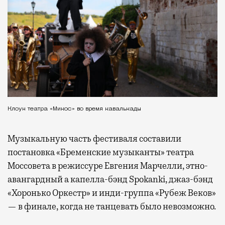
Клоун театра «Микос» во время кавалькады
Музыкальную часть фестиваля составили
постановка «Бременские музыканты» театра
Моссовета в режиссуре Евгения Марчелли, этно-
авангардный а капелла-бэнд Spokanki, джаз-бэнд
«Хоронько Оркестр» и инди-группа «Рубеж Веков»
— в финале, когда не танцевать было невозможно.