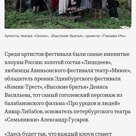
Артисты театра «Около», «Высокие братья», оркестр «Пакава Ить»
Среди артистов фестиваля были самые именитые
клоуны России: золотой состав «Лицедеев»,
любимцы Авиньонского фестиваля театр «Микос»,
обладатель премии Эдинбургского фестиваля
«Комик-Трест», «Высокие братья» Дениса
Васильева, тот самый гоголевский персонаж из
балабановского фильма «Про уродов и людей»
Анвар Либабов, основатель петербургского театра
«Семьянюки» Александр Гусаров.
«Здесь будет так, что каждый клоун станет