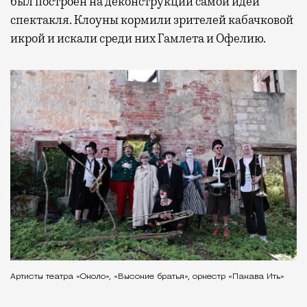
был построен на деконструкции самой идеи
спектакля. Клоуны кормили зрителей кабачковой
икрой и искали среди них Гамлета и Офелию.
Артисты театра «Около», «Высокие братья», оркестр «Пакава Ить»