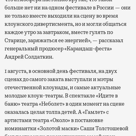
больше нет ни на одном фестивале в России — они
не только вместе выходили на сцену во время
клоунского дивертисмента, но и могли общаться
каждое утро за завтраком, вместе гулять по
Старице, заряжаться ее энергией», — рассказал
генеральный продюсер «Карандаш-феста»
Андрей Солдаткин.
1 августа, в основной день фестиваля, на двух
сценах до самого заката выступали и мэтры
отечественной клоунады, и самые актуальные
молодые клоун-театры. В спектакле «Идите в
баню» театра «Неболет» в один момент на сцене
оказалась целая толпа детей. А «Гамлет» с
артистами театра «Около» в постановке
номинантки «Золотой маски» Саши Толстошевой