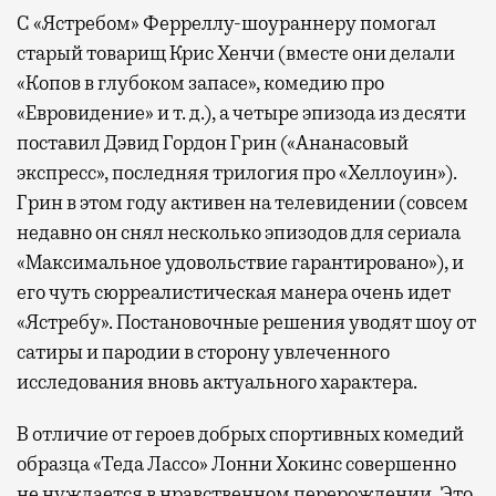
С «Ястребом» Ферреллу-шоураннеру помогал
старый товарищ Крис Хенчи (вместе они делали
«Копов в глубоком запасе», комедию про
«Евровидение» и т. д.), а четыре эпизода из десяти
поставил Дэвид Гордон Грин («Ананасовый
экспресс», последняя трилогия про «Хеллоуин»).
Грин в этом году активен на телевидении (совсем
недавно он снял несколько эпизодов для сериала
«Максимальное удовольствие гарантировано»), и
его чуть сюрреалистическая манера очень идет
«Ястребу». Постановочные решения уводят шоу от
сатиры и пародии в сторону увлеченного
исследования вновь актуального характера.
В отличие от героев добрых спортивных комедий
образца «Теда Лассо» Лонни Хокинс совершенно
не нуждается в нравственном перерождении. Это