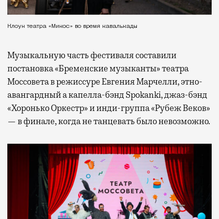
Клоун театра «Микос» во время кавалькады
Музыкальную часть фестиваля составили
постановка «Бременские музыканты» театра
Моссовета в режиссуре Евгения Марчелли, этно-
авангардный а капелла-бэнд Spokanki, джаз-бэнд
«Хоронько Оркестр» и инди-группа «Рубеж Веков»
— в финале, когда не танцевать было невозможно.