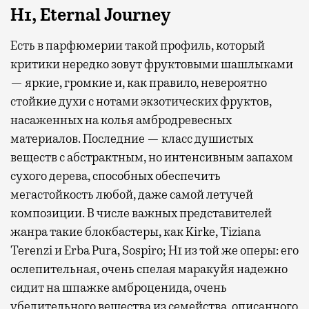
H1, Eternal Journey
Есть в парфюмерии такой профиль, который
критики нередко зовут фруктовыми шашлыками
— яркие, громкие и, как правило, невероятно
стойкие духи с нотами экзотических фруктов,
насаженных на колья амбродревесных
материалов. Последние — класс душистых
веществ с абстрактным, но интенсивным запахом
сухого дерева, способных обеспечить
мегастойкость любой, даже самой летучей
композиции. В числе важных представителей
жанра такие блокбастеры, как Kirke, Tiziana
Terenzi и Erba Pura, Sospiro; H1 из той же оперы: его
ослепительная, очень спелая маракуйя надежно
сидит на шпажке амброценида, очень
убедительного вещества из семейства, описанного