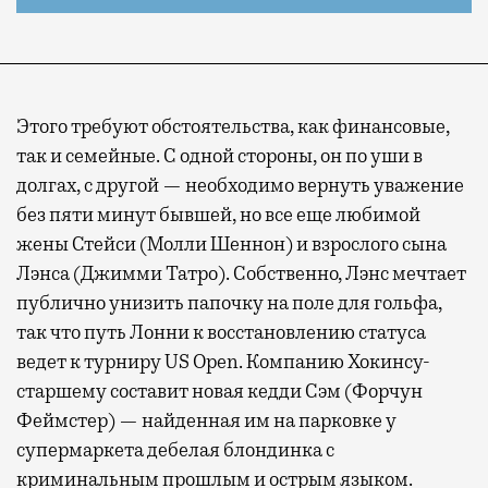
Этого требуют обстоятельства, как финансовые,
так и семейные. С одной стороны, он по уши в
долгах, с другой — необходимо вернуть уважение
без пяти минут бывшей, но все еще любимой
жены Стейси (Молли Шеннон) и взрослого сына
Лэнса (Джимми Татро). Собственно, Лэнс мечтает
публично унизить папочку на поле для гольфа,
так что путь Лонни к восстановлению статуса
ведет к турниру US Open. Компанию Хокинсу-
старшему составит новая кедди Сэм (Форчун
Феймстер) — найденная им на парковке у
супермаркета дебелая блондинка с
криминальным прошлым и острым языком.