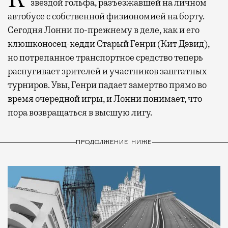
звездой гольфа, разъезжавшей на личном
автобусе с собственной физиономией на борту.
Сегодня Лонни по-прежнему в деле, как и его
клюшконосец-кедди Старый Генри (Кит Дэвид),
но потрепанное транспортное средство теперь
распугивает зрителей и участников заштатных
турниров. Увы, Генри падает замертво прямо во
время очередной игры, и Лонни понимает, что
пора возвращаться в высшую лигу.
ПРОДОЛЖЕНИЕ НИЖЕ