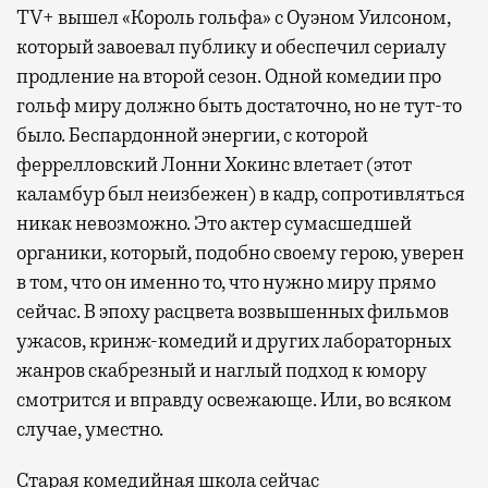
TV+ вышел «Король гольфа» с Оуэном Уилсоном,
который завоевал публику и обеспечил сериалу
продление на второй сезон. Одной комедии про
гольф миру должно быть достаточно, но не тут-то
было. Беспардонной энергии, с которой
феррелловский Лонни Хокинс влетает (этот
каламбур был неизбежен) в кадр, сопротивляться
никак невозможно. Это актер сумасшедшей
органики, который, подобно своему герою, уверен
в том, что он именно то, что нужно миру прямо
сейчас. В эпоху расцвета возвышенных фильмов
ужасов, кринж-комедий и других лабораторных
жанров скабрезный и наглый подход к юмору
смотрится и вправду освежающе. Или, во всяком
случае, уместно.
Старая комедийная школа сейчас