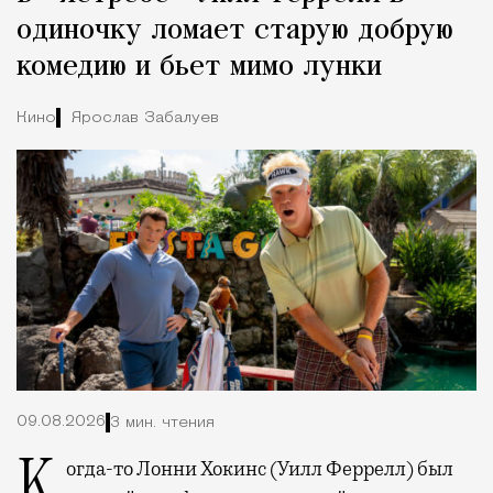
одиночку ломает старую добрую
комедию и бьет мимо лунки
Кино
Ярослав Забалуев
09.08.2026
3 мин. чтения
Когда-то Лонни Хокинс (Уилл Феррелл) был