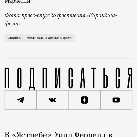
Марчелли.
Фото: пресс-служба фестиваля «Карандаш-
фест»
В минувший уикенд маленькая Старица в Тверской об
Старица
фестиваль «Карандаш-фест»
Реклама
Редакция Москвич Mag
В «Ястребе» Уилл Феррелл в
Город