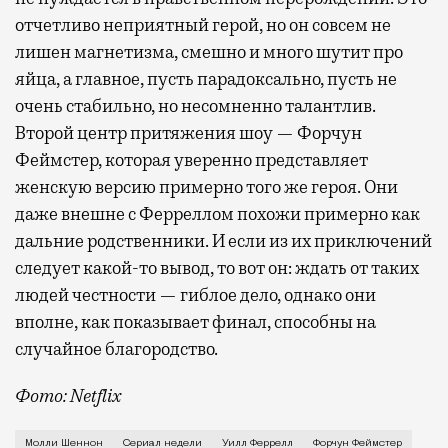
отчетливо неприятный герой, но он совсем не
лишен магнетизма, смешно и много шутит про
яйца, а главное, пусть парадоксально, пусть не
очень стабильно, но несомненно талантлив.
Второй центр притяжения шоу — Форчун
Феймстер, которая уверенно представляет
женскую версию примерно того же героя. Они
даже внешне с Ферреллом похожи примерно как
дальние родственники. И если из их приключений
следует какой-то вывод, то вот он: ждать от таких
людей честности — гиблое дело, однако они
вполне, как показывает финал, способны на
случайное благородство.
Фото: Netflix
Когда-то Лонни Хокинс (Уилл Феррелл) был звездой 
Молли Шеннон
Сериал недели
Уилл Феррелл
Форчун Феймстер