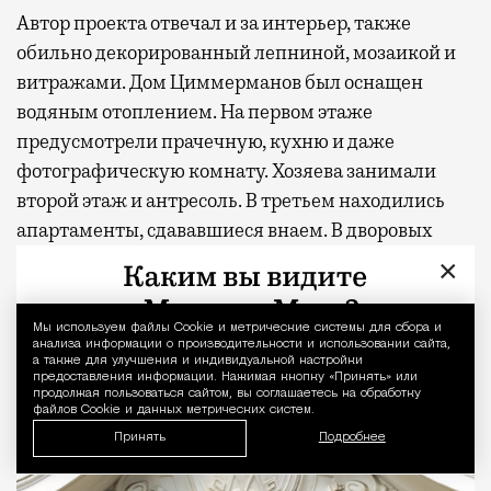
Автор проекта отвечал и за интерьер, также
обильно декорированный лепниной, мозаикой и
витражами. Дом Циммерманов был оснащен
водяным отоплением. На первом этаже
предусмотрели прачечную, кухню и даже
фотографическую комнату. Хозяева занимали
второй этаж и антресоль. В третьем находились
апартаменты, сдававшиеся внаем. В дворовых
строениях — склад мануфактуры, конюшня,
×
гараж и погреба.
Мы используем файлы Сookie и метрические системы для сбора и
Уведомление 
анализа информации о производительности и использовании сайта,
а также для улучшения и индивидуальной настройки
предоставления информации. Нажимая кнопку «Принять» или
продолжая пользоваться сайтом, вы соглашаетесь на обработку
файлов Cookie и данных метрических систем.
Принять
Подробнее