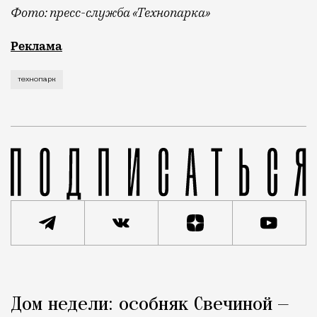
Фото: пресс-служба «Технопарка»
Рекламные кампании техники редко выходят за рамк
Реклама
технопарк
Реклама
Редакция Москвич Mag
Дом недели: особняк Свечиной —
Город