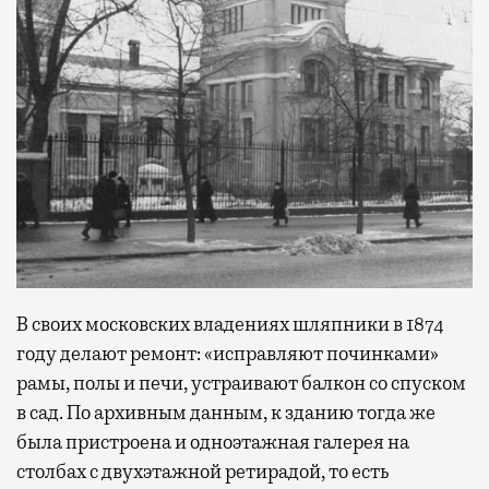
В своих московских владениях шляпники в 1874
году делают ремонт: «исправляют починками»
рамы, полы и печи, устраивают балкон со спуском
в сад. По архивным данным, к зданию тогда же
была пристроена и одноэтажная галерея на
столбах с двухэтажной ретирадой, то есть