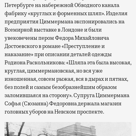
Петербурге на набережной Обводного канала
фабрику «круглых и форменных шляп». Изделия
предприятия Циммермана экспонировались на
Всемирной выставке в Лондоне и были
увековечены пером Федора Михайловича
Достоевского в романе «Преступление и
наказание» при описании деталей одежды
Родиона Раскольникова: «Шляпа эта была высокая,
круглая, циммермановская, но вся уже
изношенная, совсем рыжая, вся в дырах и пятнах,
без полей и самым безобразнейшим образом
заломившаяся на сторону». Супруга Циммермана
Софья (Сюзанна) Федоровна держала магазин
головных уборов на Невском проспекте.