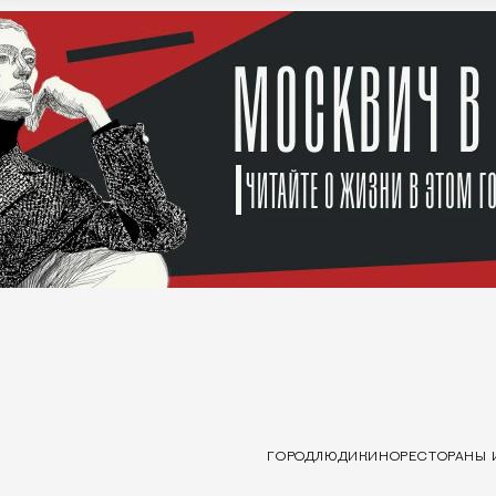
ГОРОД
ЛЮДИ
КИНО
РЕСТОРАНЫ 