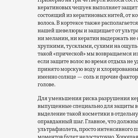
кератиновых чешуек выполняет защитн
состоящий из кератиновых нитей, от ко
волоса. В кортексе также располагаетс
нашей шевелюры и защищает от ультра
ни меланин, ни кератин выдержать не 
хрупкими, тусклыми, сухими на ощупь
такой «прической» мы возвращаемся из
если защите волос во время отдыха не 
принято морскую воду и хлорированные
именно солнце — соль и прочие факто
голове.
Для уменьшения риска разрушения кер
выпущенные специально для защиты вол
выделение такой косметики в отдельну
оправданный шаг. Главное, что должны
ультрафиолета, просто интенсивного 
моментов будет недостаточно. Хорошая