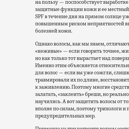
на пользу — поспособствует выработке
защитные функции кожи и ее местный 
SPF в течение дня на прямом солнце у
повышенным риском неприятностей вп
болезней кожи.
Однако волосы, как мы знаем, отличаютс
«неживые» — если говорить точнее, жи
но как только тот вырастает над повер
Именно этим объясняется относительн
для волос — если вы уже сожгли, слиш
травмировали их по длине, восстанови
к заживлению. Поэтому многие средств
залатать, «заклеить» бреши, но реально
научились. А вот защитить волосы от то
вполне по силам, поэтому трихологи и
предупредительных мер.
Примерно на три четверти волосы сост