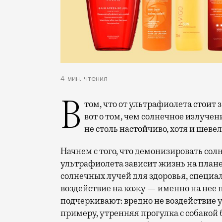
4 мин. чтения
В том, что от ультрафиолета стоит защищать кожу, дерматологи нас убедили. Но
вот о том, чем солнечное излучен
не столь настойчиво, хотя и шев
Начнем с того, что демонизировать солн
ультрафиолета зависит жизнь на планет
солнечных лучей для здоровья, специа
воздействие на кожу — именно на нее п
подчеркивают: вредно не воздействие ул
примеру, утренняя прогулка с собакой