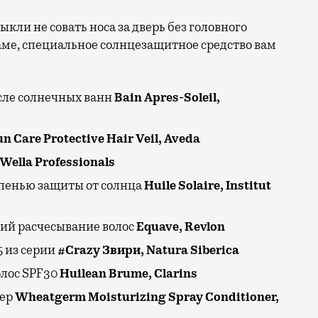
кли не совать носа за дверь без головного
наме, специальное солнцезащитное средство вам
ле солнечных ванн
Bain Apres-Soleil,
n Care Protective Hair Veil, Aveda
 Wella Professionals
тепенью защиты от солнца
Huile Solaire, Institut
ий расчесывание волос
Equave, Revlon
5 из серии
#Crazy Звири, Natura Siberica
олос SPF30
Huilean Brume, Clarins
нер
Wheatgerm Moisturizing Spray Conditioner,