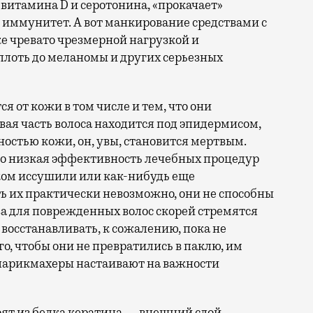
 витамина D и серотонина, «прокачает»
иммунитет. А вот манкирование средствами с
же чревато чрезмерной нагрузкой и
лоть до меланомы и других серьезных
я от кожи в том числе и тем, что они
вая часть волоса находится под эпидермисом,
хностью кожи, он, увы, становится мертвым.
о низкая эффективность лечебных процедур
ком иссушили или как-нибудь еще
ть их практически невозможно, они не способны
а для поврежденных волос скорей стремятся
 восстанавливать, к сожалению, пока не
го, чтобы они не превратились в паклю, им
 парикмахеры настаивают на важности
оят из белка кератина — внешний слой