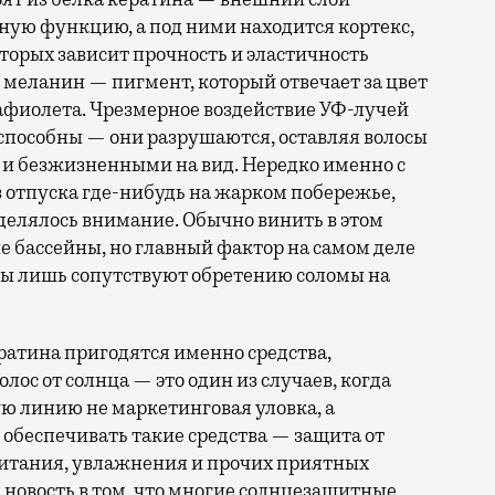
ую функцию, а под ними находится кортекс,
торых зависит прочность и эластичность
я меланин — пигмент, который отвечает за цвет
фиолета. Чрезмерное воздействие УФ-лучей
способны — они разрушаются, оставляя волосы
 и безжизненными на вид. Нередко именно с
 отпуска где-нибудь на жарком побережье,
уделялось внимание. Обычно винить в этом
 бассейны, но главный фактор на самом деле
ры лишь сопутствуют обретению соломы на
атина пригодятся именно средства,
ос от солнца — это один из случаев, когда
ю линию не маркетинговая уловка, а
 обеспечивать такие средства — защита от
питания, увлажнения и прочих приятных
 новость в том, что многие солнцезащитные