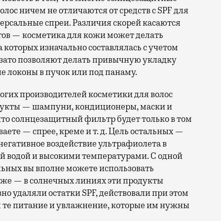
олос ничем не отличаются от средств с SPF для
рсальные спреи. Различия скорей касаются
ов — косметика для кожи может делать
которых изначально составлялась с учетом
, зато позволяют делать привычную укладку
е локоны в пучок или под панаму.
огих производителей косметики для волос
дукты — шампуни, кондиционеры, маски и
 что солнцезащитный фильтр будет только в том
ваете — спрее, креме и т. д. Цель остальных —
негативное воздействие ультрафиолета в
й водой и высокими температурами. С одной
альных вы вполне можете использовать
 же — в солнечных линиях эти продукты
о удаляли остатки SPF, действовали при этом
 те питание и увлажнение, которые им нужны