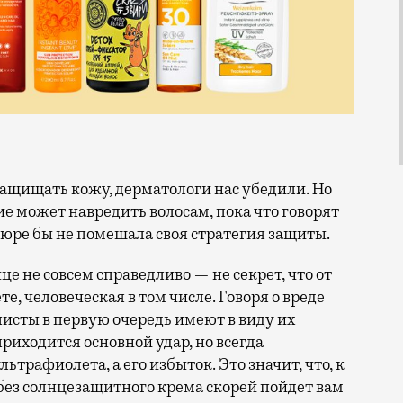
ие может навредить волосам, пока что говорят
елюре бы не помешала своя стратегия защиты.
це не совсем справедливо — не секрет, что от
е, человеческая в том числе. Говоря о вреде
листы в первую очередь имеют в виду их
риходится основной удар, но всегда
ьтрафиолета, а его избыток. Это значит, что, к
 без солнцезащитного крема скорей пойдет вам