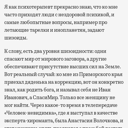
Я как психотерапевт прекрасно знаю, что ко мне
часто приходят люди с нездоровой психикой, и
самые любопытные вопросы, например про
летающие тарелки и инопланетян, задают
шизоиды.
К слову, есть два уровня шизоидности: одни
спасают мир от мирового заговора, а другие
обеспечивают присутствие высших сил на Земле.
Вот реальный случай: ко мне из Приморского края
приехал дяденька на коррекцию, вот он конкретно
знал, как родить бога, и называл себя не Иван
Иванович, а СпасиМир. Только все женщину не
мог найти. Через какое-то время в телепередаче
«Человек-невидимка», где я выступал в качестве
эксперта-хироманта, была Анастасия Волочкова, и