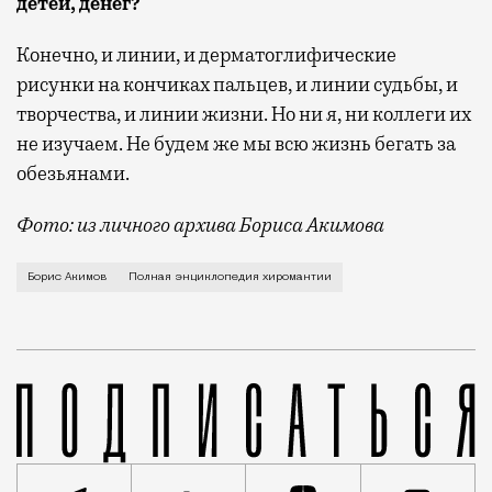
детей, денег?
Конечно, и линии, и дерматоглифические
рисунки на кончиках пальцев, и линии судьбы, и
творчества, и линии жизни. Но ни я, ни коллеги их
не изучаем. Не будем же мы всю жизнь бегать за
обезьянами.
Фото: из личного архива Бориса Акимова
Психотерапевт, автор первой «Полной э
Борис Акимов
Полная энциклопедия хиромантии