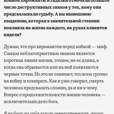
войной хироманты и гадалки отмечали большое
число деструктивных знаков у тех, кому они
предсказывали судьбу. А вы нынешнюю
пандемию, которая в значительной степени
повлияла на жизнь каждого, на руках клиентов
видели?
Думаю, что про хиромантов перед войной — миф.
Самым неблагоприятным знаком является
короткая линия жизни, точнее, не ее длина, а
когда она обрывается или на ней появляются
черные точки. Но это не означает, что всем срочно
на войну и помирать. Как я уже говорил, смерть
человека предсказать сложно, да и ни к чему.
Вопрос о продолжительности жизни человека —
исключительно дело бога.
Я не беру на себя такую ответственность, этому