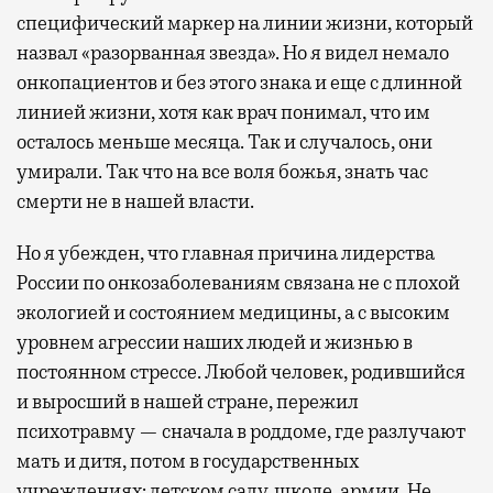
специфический маркер на линии жизни, который
назвал «разорванная звезда». Но я видел немало
онкопациентов и без этого знака и еще с длинной
линией жизни, хотя как врач понимал, что им
осталось меньше месяца. Так и случалось, они
умирали. Так что на все воля божья, знать час
смерти не в нашей власти.
Но я убежден, что главная причина лидерства
России по онкозаболеваниям связана не с плохой
экологией и состоянием медицины, а с высоким
уровнем агрессии наших людей и жизнью в
постоянном стрессе. Любой человек, родившийся
и выросший в нашей стране, пережил
психотравму — сначала в роддоме, где разлучают
мать и дитя, потом в государственных
учреждениях: детском саду, школе, армии. Не