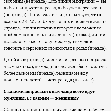
свободны (неправда). Есть линия эмиграции — вы
либо планируете переезд, либо уже переезжали
(неправда). Линия удачи свидетельствует, что в
возрасте 28–30 лет был успешный период в жизни
(правда), линия гепатики говорит о возможных
проблемах с печенью и желчным (правда), линии
на запястье имеют такую форму, что можно
говорить о серьезных сложностях в родах (правда).
Детей двое (правда), мальчик и девочка (неправда,
два мальчика), но младший должен быть помягче,
более ласковым (правда), разница между
появлением детей — четыре года (пять лет).
С какими вопросами к вам чаще всего идут
мужчины, а с какими
—
женщины?
Женщины в принципе приходят чаще, они более