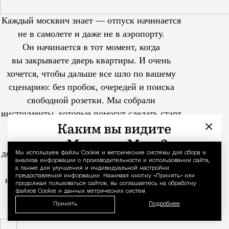
Каждый москвич знает — отпуск начинается
не в самолете и даже не в аэропорту.
Он начинается в тот момент, когда
вы закрываете дверь квартиры. И очень
хочется, чтобы дальше все шло по вашему
сценарию: без пробок, очередей и поиска
свободной розетки. Мы собрали
инструменты, которые помогут сделать старт
×
путешествия максимально комфортным
на всех этапах — от вызова такси
до ожидания рейса. Ведь хорошая поездка —
Мы используем файлы Сookie и метрические системы для сбора и
Уведомление 
анализа информации о производительности и использовании сайта,
это не только пункт назначения мечты,
а также для улучшения и индивидуальной настройки
предоставления информации. Нажимая кнопку «Принять» или
но и то, насколько спокойно проходит путь
продолжая пользоваться сайтом, вы соглашаетесь на обработку
до него.
файлов Cookie и данных метрических систем.
Принять
Подробнее