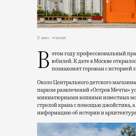
2 мин. чтения
В этом году профессиональный праздник День строителя отмечает 70-летний
юбилей. К дате в Москве открыло
познакомят горожан с историей 
Около Центрального детского магазина 
парком развлечений «Остров Мечты» у
миниатюрными копиями известных мос
стрелой крана с помощью джойстика, а
информацию об истории и архитектурн