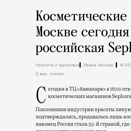
Косметические 
Москве сегодня
российская Sep
Красота и здоровье
Ирина Урнова
14.09
2 мин. чтения
Сегодня в ТЦ «Авиапарк» в 16.00 открылся первый российский филиал сети
косметических магазинов Sephora
Поклонники индустрии красоты ликуют 
подтверждались, продавалась лишь ко
наконец Россия стала 35-й страной, гд