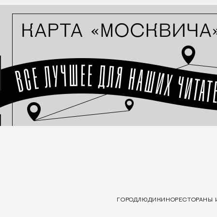
ГОРОД
ЛЮДИ
КИНО
РЕСТОРАНЫ 