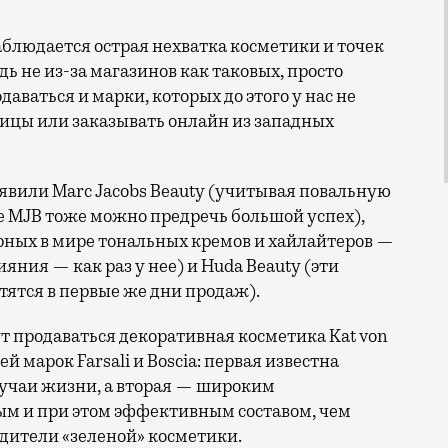
наблюдается острая нехватка косметики и точек
 не из-за магазинов как таковых, просто
даваться и марки, которых до этого у нас не
ницы или заказывать онлайн из западных
аявили Marc Jacobs Beautу (учитывая повальную
е MJB тоже можно предречь большой успех),
ярных в мире тональных кремов и хайлайтеров —
яния — как раз у нее) и Huda Beauty (эти
тятся в первые же дни продаж).
ут продаваться декоративная косметика Kat von
й марок Farsali и Boscia: первая известна
лучаи жизни, а вторая — широким
ым и при этом эффективным составом, чем
одители «зеленой» косметики.