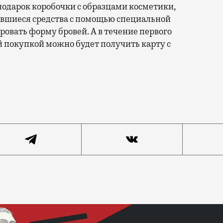
подарок коробочки с образцами косметики,
вшиеся средства с помощью специальной
овать форму бровей. А в течение первого
й покупкой можно будет получить карту с
лся первый российский филиал сети косметических маг