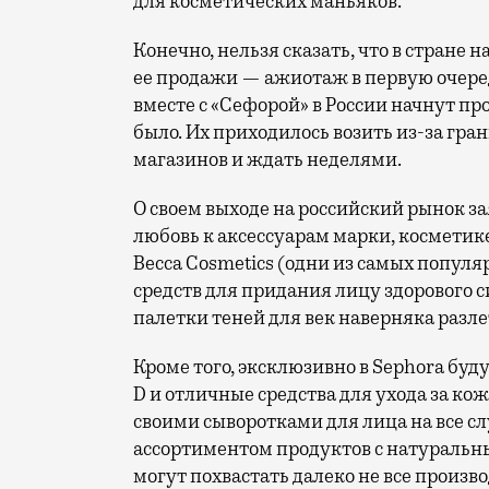
для косметических маньяков.
Конечно, нельзя сказать, что в стране 
ее продажи — ажиотаж в первую очередь
вместе с «Сефорой» в России начнут про
было. Их приходилось возить из-за гра
магазинов и ждать неделями.
О своем выходе на российский рынок з
любовь к аксессуарам марки, косметик
Becca Cosmetics (одни из самых попул
средств для придания лицу здорового си
палетки теней для век наверняка разле
Кроме того, эксклюзивно в Sephora буд
D и отличные средства для ухода за коже
своими сыворотками для лица на все с
ассортиментом продуктов с натуральн
могут похвастать далеко не все произв