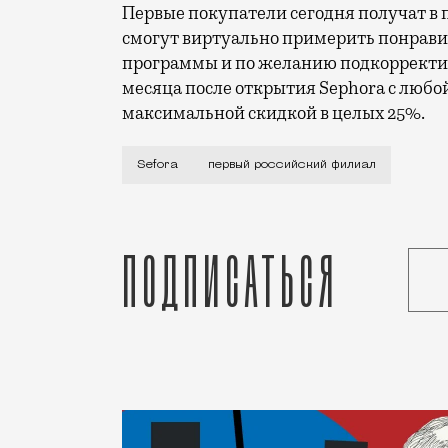
Первые покупатели сегодня получат в 
смогут виртуально примерить понрави
программы и по желанию подкорректир
месяца после открытия Sephora с любо
максимальной скидкой в целых 25%.
Сегодня в ТЦ «Авиапарк» в 16.00 откры
Sefora
первый российский филиал
Подписаться
Статья
Ирина Урнова
Красота и здоровье