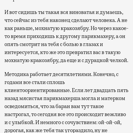
И вот сидишь ты такая вся виноватая и думаешь,
что сейчас из тебя наконец сделают человека. А не
как раньше, мохнатую кракозябру. Но через какое-
то время приходишь к другому парикмахеру, а он
опять смотрит на тебя с болью в глазах и
интересуется, кто же это превратил вас в такую
мохнатую кракозябру, да еще и с дурацкой челкой.
Методика работает десятилетиями. Конечно, с
годами все стали сплошь
клиентоориентированные. Если лет двадцать пять
назад мясистая парикмахерша могла и матерком
осведомиться, что за баран вам тут такое
настрогал, то сегодня все это происходит вежливо
и с улыбкой. И немного с сочувствием: ой-ой-ой,
дорогая, как же тебя так угораздило, ну не