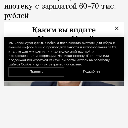
ипотеку с зарплатой 60–70 тыс.
рублей
×
Город
Кирилл Романов
Мы используем файлы Сookie и метрические системы для сбора и
Уведомление 
анализа информации о производительности и использовании сайта,
а также для улучшения и индивидуальной настройки
предоставления информации. Нажимая кнопку «Принять» или
продолжая пользоваться сайтом, вы соглашаетесь на обработку
файлов Cookie и данных метрических систем.
Принять
Подробнее
06.08.2026
2 мин. чтения
Видео с репликой из интервью народного
избранника блогеру Амирану Сардарову