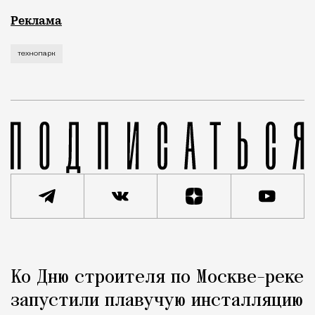
Рекламные кампании техники редко выходят за рамк
Реклама
технопарк
Реклама
Редакция Москвич Mag
Ко Дню строителя по Москве-реке
Город
запустили плавучую инсталляцию