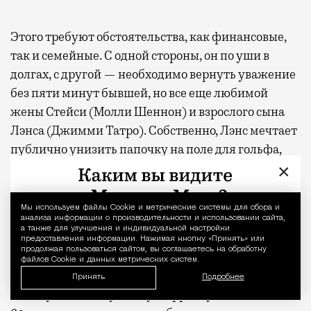
Этого требуют обстоятельства, как финансовые,
так и семейные. С одной стороны, он по уши в
долгах, с другой — необходимо вернуть уважение
без пяти минут бывшей, но все еще любимой
жены Стейси (Молли Шеннон) и взрослого сына
Лэнса (Джимми Татро). Собственно, Лэнс мечтает
публично унизить папочку на поле для гольфа,
×
так что путь Лонни к восстановлению статуса
ведет к турниру US Open. Компанию Хокинсу-
старшему составит новая кедди Сэм (Форчун
Мы используем файлы Сookie и метрические системы для сбора и
Уведомление 
анализа информации о производительности и использовании сайта,
Феймстер) — найденная им на парковке у
а также для улучшения и индивидуальной настройки
предоставления информации. Нажимая кнопку «Принять» или
супермаркета дебелая блондинка с
продолжая пользоваться сайтом, вы соглашаетесь на обработку
криминальным прошлым и острым языком.
файлов Cookie и данных метрических систем.
Принять
Подробнее
В следующем году Уиллу Ферреллу исполнится