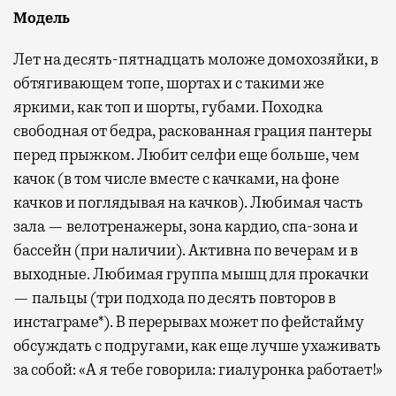
Модель
Лет на десять-пятнадцать моложе домохозяйки, в
обтягивающем топе, шортах и с такими же
яркими, как топ и шорты, губами. Походка
свободная от бедра, раскованная грация пантеры
перед прыжком. Любит селфи еще больше, чем
качок (в том числе вместе с качками, на фоне
качков и поглядывая на качков). Любимая часть
зала — велотренажеры, зона кардио, спа-зона и
бассейн (при наличии). Активна по вечерам и в
выходные. Любимая группа мышц для прокачки
— пальцы (три подхода по десять повторов в
инстаграме*). В перерывах может по фейстайму
обсуждать с подругами, как еще лучше ухаживать
за собой: «А я тебе говорила: гиалуронка работает!»