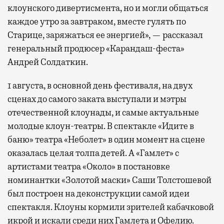
клоунского дивертисмента, но и могли общаться
каждое утро за завтраком, вместе гулять по
Старице, заряжаться ее энергией», — рассказал
генеральный продюсер «Карандаш-феста»
Андрей Солдаткин.
1 августа, в основной день фестиваля, на двух
сценах до самого заката выступали и мэтры
отечественной клоунады, и самые актуальные
молодые клоун-театры. В спектакле «Идите в
баню» театра «Неболет» в один момент на сцене
оказалась целая толпа детей. А «Гамлет» с
артистами театра «Около» в постановке
номинантки «Золотой маски» Саши Толстошевой
был построен на деконструкции самой идеи
спектакля. Клоуны кормили зрителей кабачковой
икрой и искали среди них Гамлета и Офелию.