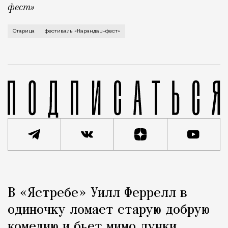
фест»
В минувший уикенд маленькая Старица в Тверской об
Старица
фестиваль «Карандаш-фест»
Реклама
Редакция Москвич Mag
В «Ястребе» Уилл Феррелл в
Город
одиночку ломает старую добрую
комедию и бьет мимо лунки