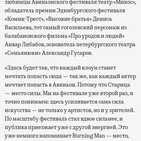
любимцы Авиньонского фестиваля театр «Микос»,
обладатель премии Эдинбургского фестиваля
«Комик-Трест», «Высокие братья» Дениса
Васильева, тот самый гоголевский персонаж из
балабановского фильма «Про уродов и людей»
Анвар Либабов, основатель петербургского театра
«Семьянюки» Александр Гусаров.
«Здесь будет так, что каждый клоун станет
мечтать попасть сюда — так же, как каждый актер
мечтает попасть в Авиньон. Потому что Старица
— место силы. Мы на фестивале уже второй раз, и
точно понимаем: здесь усиливается сама сила
искусства — не только у артистов, но и у зрителей.
По масштабу фестиваль стал вдвое сильнее, и
публика приезжает уже с другой энергией. Это
уже немного напоминает Burning Man — место,