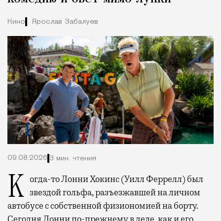
Кино
Ярослав Забалуев
09.08.2026
3 мин. чтения
Когда-то Лонни Хокинс (Уилл Феррелл) был
звездой гольфа, разъезжавшей на личном
автобусе с собственной физиономией на борту.
Сегодня Лонни по-прежнему в деле, как и его