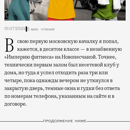
01.07.2022
5 мин. чтения
В свою первую московскую качалку я попал,
кажется, в десятом классе — в незабвенную
«Империю фитнеса» на Новопесчаной. Точнее,
технически первым залом был несетевой клуб у
дома, но туда я успел отходить раза три или
четыре, пока однажды вечером не уткнулся в
закрытую дверь, темные окна и гудки без ответа
по номерам телефона, указанным на сайте и в
договоре.
ПРОДОЛЖЕНИЕ НИЖЕ