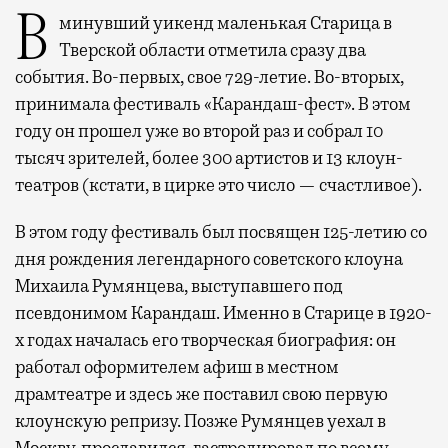
В минувший уикенд маленькая Старица в
Тверской области отметила сразу два
события. Во-первых, свое 729-летие. Во-вторых,
принимала фестиваль «Карандаш-фест». В этом
году он прошел уже во второй раз и собрал 10
тысяч зрителей, более 300 артистов и 13 клоун-
театров (кстати, в цирке это число — счастливое).
В этом году фестиваль был посвящен 125-летию со
дня рождения легендарного советского клоуна
Михаила Румянцева, выступавшего под
псевдонимом Карандаш. Именно в Старице в 1920-
х годах началась его творческая биография: он
работал оформителем афиш в местном
драмтеатре и здесь же поставил свою первую
клоунскую репризу. Позже Румянцев уехал в
Москву, прославился, гастролировал по всему