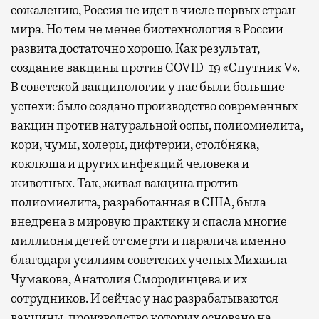
сожалению, Россия не идет в числе первых стран
мира. Но тем не менее биотехнология в России
развита достаточно хорошо. Как результат,
создание вакцины против COVID-19 «Спутник V».
В советской вакцинологии у нас были большие
успехи: было создано производство современных
вакцин против натуральной оспы, полиомиелита,
кори, чумы, холеры, дифтерии, столбняка,
коклюша и других инфекций человека и
животных. Так, живая вакцина против
полиомиелита, разработанная в США, была
внедрена в мировую практику и спасла многие
миллионы детей от смерти и паралича именно
благодаря усилиям советских ученых Михаила
Чумакова, Анатолия Смородинцева и их
сотрудников. И сейчас у нас разрабатываются
вакцины, производство которых основано на