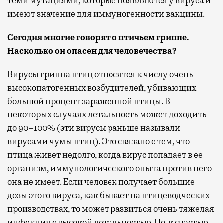
теми мутациями, которые появляются у вируса и
имеют значение для иммуногенности вакцины.
Сегодня многие говорят о птичьем гриппе.
Насколько он опасен для человечества?
Вирусы гриппа птиц относятся к числу очень
высокопатогенных возбудителей, убивающих
большой процент зараженной птицы. В
некоторых случаях летальность может доходить
до 90–100% (эти вирусы раньше называли
вирусами чумы птиц). Это связано с тем, что
птица живет недолго, когда вирус попадает в ее
организм, иммунологического опыта против него
она не имеет. Если человек получает большие
дозы этого вируса, как бывает на птицеводческих
производствах, то может развиться очень тяжелая
инфекция с высокой летальностью. Но, к счастью,