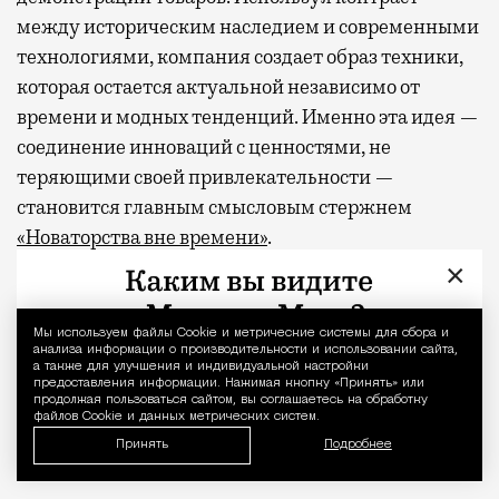
между историческим наследием и современными
технологиями, компания создает образ техники,
которая остается актуальной независимо от
времени и модных тенденций. Именно эта идея —
соединение инноваций с ценностями, не
теряющими своей привлекательности —
становится главным смысловым стержнем
«Новаторства вне времени»
.
×
Фото: пресс-служба «Технопарка»
Мы используем файлы Сookie и метрические системы для сбора и
Уведомление 
Рекламные кампании техники редко выходят за рамк
Реклама
анализа информации о производительности и использовании сайта,
а также для улучшения и индивидуальной настройки
предоставления информации. Нажимая кнопку «Принять» или
технопарк
продолжая пользоваться сайтом, вы соглашаетесь на обработку
файлов Cookie и данных метрических систем.
Принять
Подробнее