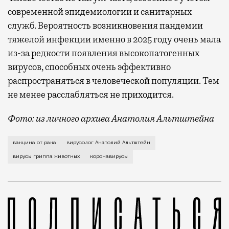
современной эпидемиологии и санитарных
служб. Вероятность возникновения пандемии
тяжелой инфекции именно в 2025 году очень мала
из-за редкости появления высокопатогенных
вирусов, способных очень эффективно
распространяться в человеческой популяции. Тем
не менее расслабляться не приходится.
Фото: из личного архива Анатолия Альтштейна
Лекарства и прививки сегодня спасают жизни в так
вакцина от рака
вирусолог Анатолий Альтштейн
вирусы гриппа животных
коронавирусы