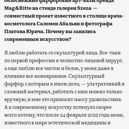
белоснежные фарфоровые арт-вазы бренда
Mag&Ritte на стенде галереи Szena —
совместный проект известного в столице врача-
косметолога Саломеи Абальян и фотографа
Платона Юрича. Почему вы занялись
современным искусством?
Я люблю работать со скульптурой лица. Все-таки
по первой профессии я челюстно-лицевой хирург,
а еще люблю все чистое и белое, у меня даже в
клинике все монохромное. Скульптурный
фарфор, с которым я имею дело, — ультратонкий и
сложный материал, работать с ним можно только
вручную, и мне это приносит массу удовольствия.
А к современному искусству потянуло скорее
всего потому, что после 24 февраля 2022 года меня,
известного в мире эстетической медицины и