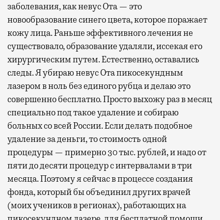
заболевания, как невус Ота — это
новообразование синего цвета, которое поражает
кожу лица. Раньше эффективного лечения не
существовало, образование удаляли, иссекая его
хирургическим путем. Естественно, оставались
следы. Я убираю невус Ота пикосекундным
лазером в ноль без единого рубца и делаю это
совершенно бесплатно. Просто выхожу раз в месяц
специально под такое удаление и собираю
больных со всей России. Если делать подобное
удаление за деньги, то стоимость одной
процедуры — примерно 30 тыс. рублей, и надо от
пяти до десяти процедур с интервалами в три
месяца. Поэтому я сейчас в процессе создания
фонда, который бы объединил других врачей
(моих учеников в регионах), работающих на
пикосекундном лазере, для бесплатной помощи