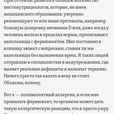
Просто сейчас развелось большое количество
инстанутрициологов, которые, не имея
медицинского образования, уверенно
рекомендуют те или иные протоколы, например
большую дозировку витамина D или, даже когда у
человека железо в пределах нормы, прописывают
капельницы с феринжектом. Мне постоянно в
клинику звонят с вопросами, ставим ли мы
капельницы без назначения врача. Я таких людей
отправляю к специалистам в медучреждения, где
выявят реальные дефициты и назначат терапию.
Ничего просто так капать в вену не стоит.
Объясню, почему.
Вот я — поливалентный аллергик, и если мне
прокапать феринжект, то организм может дать
такую аллергическую реакцию, что я просто умру.