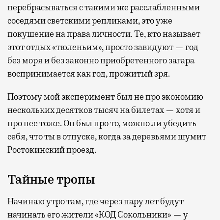
перебрасываться с такими же расслабленными
соседями светскими репликами, это уже
покушение на права личности. Те, кто называет
этот отдых «тюленьим», просто завидуют — год
без моря и без законно приобретенного загара
воспринимается как год, прожитый зря.
Поэтому мой эксперимент был не про экономию
нескольких десятков тысяч на билетах — хотя и
про нее тоже. Он был про то, можно ли убедить
себя, что ты в отпуске, когда за деревьями шумит
Ростокинский проезд.
Тайные тропы
Начинаю утро там, где через пару лет будут
начинать его жители «КОД Сокольники» — у