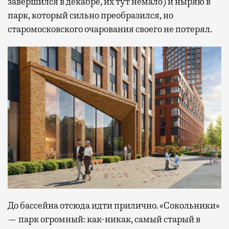
завершился в декабре, их тут немало) и ныряю в
парк, который сильно преобразился, но
старомосковского очарования своего не потерял.
До бассейна отсюда идти прилично. «Сокольники»
— парк огромный: как-никак, самый старый в