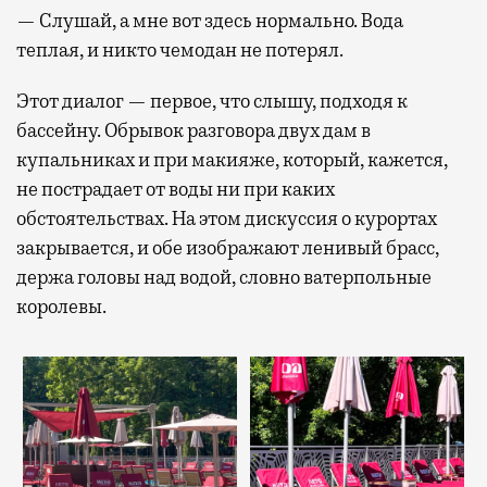
— Слушай, а мне вот здесь нормально. Вода
теплая, и никто чемодан не потерял.
Этот диалог — первое, что слышу, подходя к
бассейну. Обрывок разговора двух дам в
купальниках и при макияже, который, кажется,
не пострадает от воды ни при каких
обстоятельствах. На этом дискуссия о курортах
закрывается, и обе изображают ленивый брасс,
держа головы над водой, словно ватерпольные
королевы.