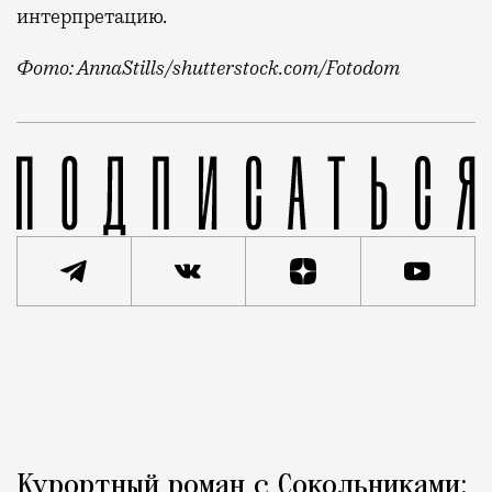
интерпретацию.
Фото:
AnnaStills/
shutterstock.com/Fotodom
Один летний месяц прошел, но впереди еще два. Не
Реклама
Редакция Москвич Mag
Красота и здоровье
Курортный роман с Сокольниками: