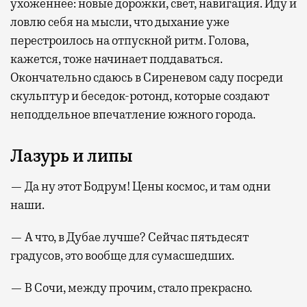
ухоженнее: новые дорожки, свет, навигация. Иду и
ловлю себя на мысли, что дыхание уже
перестроилось на отпускной ритм. Голова,
кажется, тоже начинает поддаваться.
Окончательно сдаюсь в Сиреневом саду посреди
скульптур и беседок-ротонд, которые создают
неподдельное впечатление южного города.
Лазурь и липы
— Да ну этот Бодрум! Цены космос, и там одни
наши.
— А что, в Дубае лучше? Сейчас пятьдесят
градусов, это вообще для сумасшедших.
— В Сочи, между прочим, стало прекрасно.