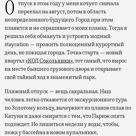
Отпуск в этом году у меня кочует: сначала
переехал на август, потом в область
неопределенного будущего. Город при этом
плавится и не спрашивает о моих планах. Тогда я
решила себя обмануть и устроить модный
staycation — прожить полноценный курортный
день, не покидая города. Точка старта — новый
квартал
«КОД Сокольники»
, тот самый, что вырос
на месте бывшего грузового двора и открывает
свой тайный ход в знаменитый парк.
Пляжный отпуск — вещь сакральная. Наш
человек легко откажется от экскурсионного тура
по Золотому кольцу, вычеркнет из планов сплав по
Катуни и даже смирится с тем, что Париж опять
подождет. Но лишиться недели у воды, чтобы,
лежа у бассейна в новом купальнике,