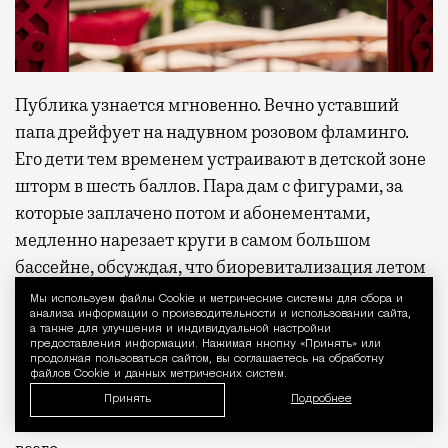
Публика узнается мгновенно. Вечно уставший
папа дрейфует на надувном розовом фламинго.
Его дети тем временем устраивают в детской зоне
шторм в шесть баллов. Пара дам с фигурами, за
которые заплачено потом и абонементами,
медленно нарезает круги в самом большом
бассейне, обсуждая, что биоревитализация летом
— деньги на ветер. На лежаках в тени — студентки
Мы используем файлы Сookie и метрические системы для сбора и
Уведомление 
анализа информации о производительности и использовании сайта,
с местными лимонадами (их в меню тут больше
а также для улучшения и индивидуальной настройки
пяти видов, и они действительно хороши) и
предоставления информации. Нажимая кнопку «Принять» или
продолжая пользоваться сайтом, вы соглашаетесь на обработку
вечной темой:
файлов Cookie и данных метрических систем.
Принять
Подробнее
— Он мне пишет: «Как дела?» Как дела! После