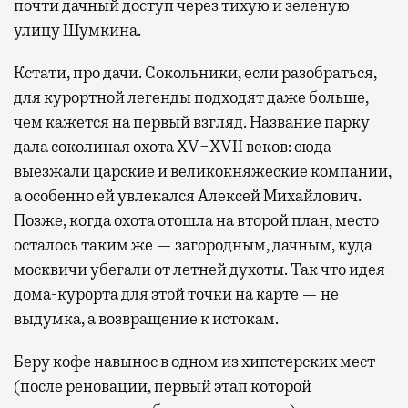
почти дачный доступ через тихую и зеленую
улицу Шумкина.
Кстати, про дачи. Сокольники, если разобраться,
для курортной легенды подходят даже больше,
чем кажется на первый взгляд. Название парку
дала соколиная охота XV−XVII веков: сюда
выезжали царские и великокняжеские компании,
а особенно ей увлекался Алексей Михайлович.
Позже, когда охота отошла на второй план, место
осталось таким же — загородным, дачным, куда
москвичи убегали от летней духоты. Так что идея
дома-курорта для этой точки на карте — не
выдумка, а возвращение к истокам.
Беру кофе навынос в одном из хипстерских мест
(после реновации, первый этап которой