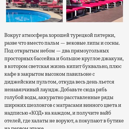
Вокруг атмосфера хорошей турецкой пятерки,
разве что вместо пальм — вековые липы и сосны.
Под открытым небом — два прямоугольных
просторных бассейна и большое круглое джакузи,
в котором светская жизнь кипит буквально, плюс
кафе в закрытом высоком павильоне с
диджейским пультом, откуда весь день льется
ненавязчивый лаундж. Добавьте сюда рябь
голубой воды, аккуратно расставленные ряды
широких шезлонгов с матрасами винного цвета и
надписью «КОД» на каждом, и получите вайб
отелей, где халаты не воруют, а покупают в бутике
на первом этаже.