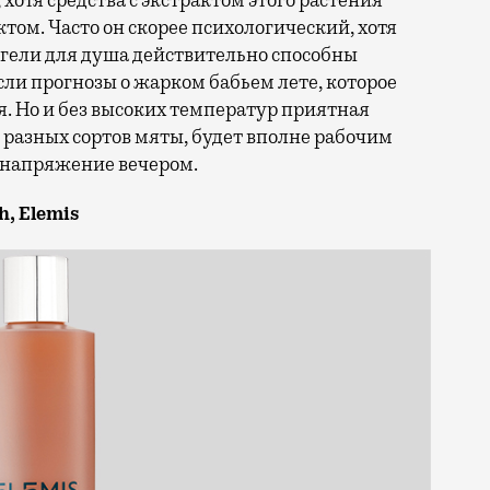
отя средства с экстрактом этого растения
том. Часто он скорее психологический, хотя
 гели для душа действительно способны
если прогнозы о жарком бабьем лете, которое
я. Но и без высоких температур приятная
т разных сортов мяты, будет вполне рабочим
 напряжение вечером.
h, Elemis