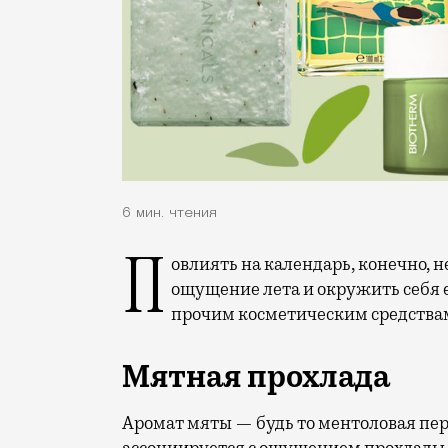
6 мин. чтения
Повлиять на календарь, конечно, не получится, но вот немного продлить
ощущение лета и окружить себя е
прочим косметическим средства
Мятная прохлада
Аромат мяты — будь то ментоловая пер