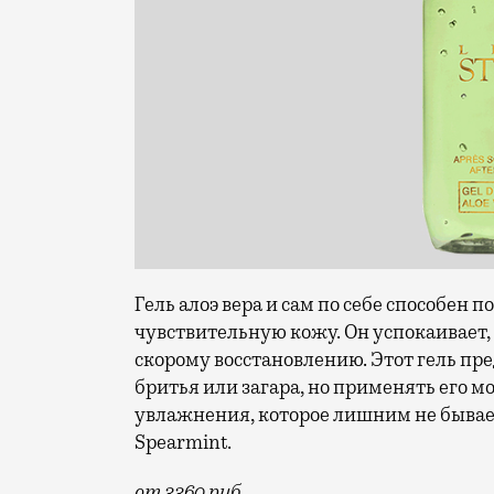
Гель алоэ вера и сам по себе способен
чувствительную кожу. Он успокаивает, 
скорому восстановлению. Этот гель пре
бритья или загара, но применять его 
увлажнения, которое лишним не бывает.
Spearmint.
от 3360 руб.