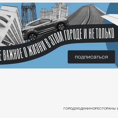
ГОРОД
ЛЮДИ
КИНО
РЕСТОРАНЫ 