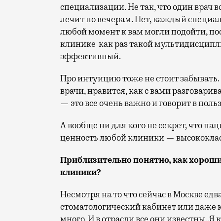
специализации. Не так, что один врач вс
лечит по вечерам. Нет, каждый специа
любой момент к вам могли подойти, по
клинике как раз такой мультидисципл
эффективный.
Про интуицию тоже не стоит забывать. 
врачи, нравится, как с вами разговари
— это все очень важно и говорит в поль
А вообще ни для кого не секрет, что па
ценность любой клиники — высококла
Приблизительно понятно, как хороши
клиники?
Несмотря на то что сейчас в Москве едв
стоматологический кабинет или даже к
много. И в отрасли все они известны. Я 