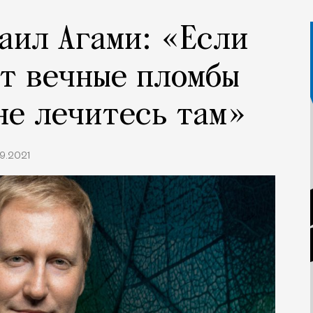
аил Агами: «Если
т вечные пломбы
 не лечитесь там»
9.2021