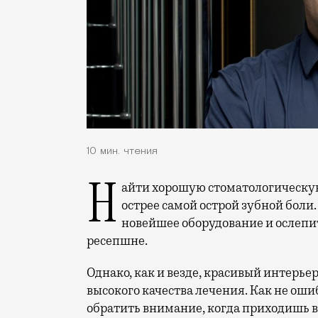
10 мин. чтения
Найти хорошую стоматологическую клинику в Москве — проблема едва ли не
острее самой острой зубной боли
новейшее оборудование и ослеп
ресепшне.
Однако, как и везде, красивый интерье
высокого качества лечения. Как не оши
обратить внимание, когда приходишь в