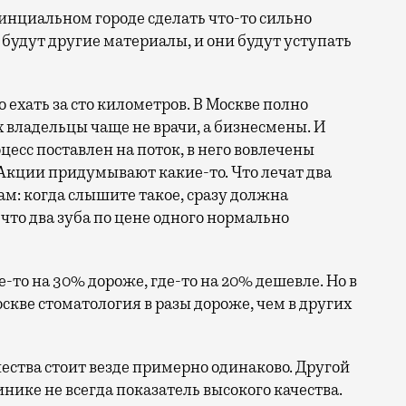
винциальном городе сделать что-то сильно
о будут другие материалы, и они будут уступать
 ехать за сто километров. В Москве полно
 владельцы чаще не врачи, а бизнесмены. И
цесс поставлен на поток, в него вовлечены
Акции придумывают какие-то. Что лечат два
чам: когда слышите такое, сразу должна
что два зуба по цене одного нормально
-то на 30% дороже, где-то на 20% дешевле. Но в
оскве стоматология в разы дороже, чем в других
ества стоит везде примерно одинаково. Другой
инике не всегда показатель высокого качества.