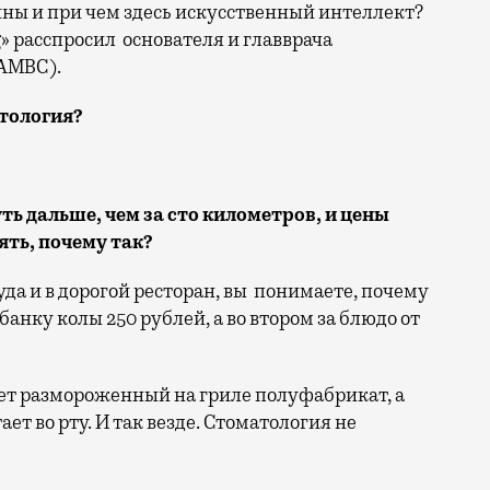
ины и при чем здесь искусственный интеллект?
» расспросил основателя и главврача
AMBC).
атология?
ь дальше, чем за сто километров, и цены
нять, почему так?
да и в дорогой ресторан, вы понимаете, почему
банку колы 250 рублей, а во втором за блюдо от
?
ет размороженный на гриле полуфабрикат, а
т во рту. И так везде. Стоматология не