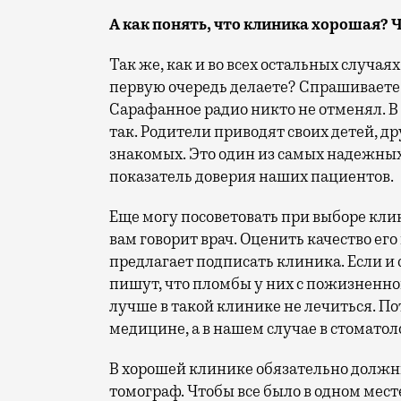
А как понять, что клиника хорошая? Ч
Так же, как и во всех остальных случаях
первую очередь делаете? Спрашиваете 
Сарафанное радио никто не отменял. 
так. Родители приводят своих детей, др
знакомых. Это один из самых надежных
показатель доверия наших пациентов.
Еще могу посоветовать при выборе кли
вам говорит врач. Оценить качество его
предлагает подписать клиника. Если и 
пишут, что пломбы у них с пожизненной
лучше в такой клинике не лечиться. Пот
медицине, а в нашем случае в стомато
В хорошей клинике обязательно должн
томограф. Чтобы все было в одном месте