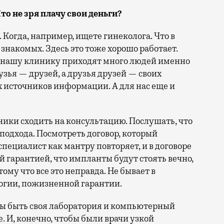
то не зря плачу свои деньги?
. Когда, например, ищете гинеколога. Что в
знакомых. Здесь это тоже хорошо работает.
В нашу клинику приходят много людей именно
узья — друзей, а друзья друзей — своих
 источников информации. А для нас еще и
ники сходить на консультацию. Послушать, что
 подхода. Посмотреть договор, который
специалист как мантру повторяет, и в договоре
 гарантией, что импланты будут стоять вечно,
ому что все это неправда. Не бывает в
логии, пожизненной гарантии.
ы быть своя лаборатория и компьютерный
. И, конечно, чтобы были врачи узкой