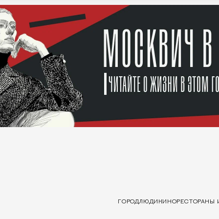
ГОРОД
ЛЮДИ
КИНО
РЕСТОРАНЫ 