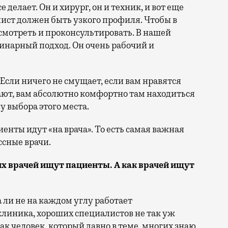
е делает. Он и хирург, он и техник, и вот еще
лист должен быть узкого профиля. Чтобы в
смотреть и проконсультировать.
В нашей
инарный подход. Он очень рабочий и
Если ничего не смущает, если вам нравятся
вают, вам абсолютно комфортно там находиться
зу выбора этого места.
циенты идут «на врача». То есть самая важная
ссные врачи.
х врачей ищут пациенты. А как врачей ищут
а ли не на каждом углу работает
линика, хороших специалистов не так уж
как человек, который давно в теме, многих знаю,