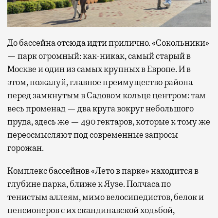
До бассейна отсюда идти прилично. «Сокольники»
— парк огромный: как-никак, самый старый в
Москве и один из самых крупных в Европе. И в
этом, пожалуй, главное преимущество района
перед замкнутым в Садовом кольце центром: там
весь променад — два круга вокруг небольшого
пруда, здесь же — 490 гектаров, которые к тому же
переосмысляют под современные запросы
горожан.
Комплекс бассейнов «Лето в парке» находится в
глубине парка, ближе к Яузе. Полчаса по
тенистым аллеям, мимо велосипедистов, белок и
пенсионеров с их скандинавской ходьбой,