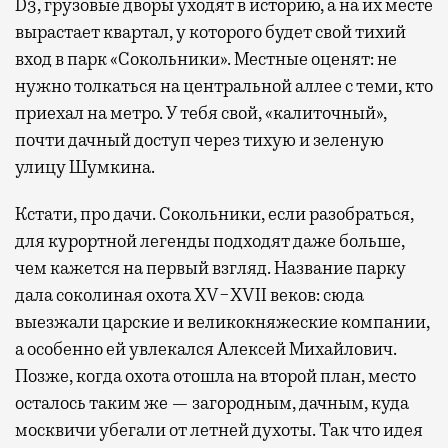
D3, грузовые дворы уходят в историю, а на их месте
вырастает квартал, у которого будет свой тихий
вход в парк «Сокольники». Местные оценят: не
нужно толкаться на центральной аллее с теми, кто
приехал на метро. У тебя свой, «калиточный»,
почти дачный доступ через тихую и зеленую
улицу Шумкина.
Кстати, про дачи. Сокольники, если разобраться,
для курортной легенды подходят даже больше,
чем кажется на первый взгляд. Название парку
дала соколиная охота XV−XVII веков: сюда
выезжали царские и великокняжеские компании,
а особенно ей увлекался Алексей Михайлович.
Позже, когда охота отошла на второй план, место
осталось таким же — загородным, дачным, куда
москвичи убегали от летней духоты. Так что идея