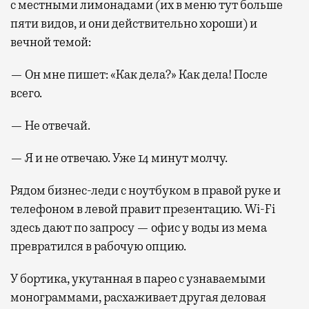
с местными лимонадами (их в меню тут больше
пяти видов, и они действительно хороши) и
вечной темой:
— Он мне пишет: «Как дела?» Как дела! После
всего.
— Не отвечай.
— Я и не отвечаю. Уже 14 минут молчу.
Рядом бизнес-леди с ноутбуком в правой руке и
телефоном в левой правит презентацию. Wi-Fi
здесь дают по запросу — офис у воды из мема
превратился в рабочую опцию.
У бортика, укутанная в парео с узнаваемыми
монограммами, расхаживает другая деловая