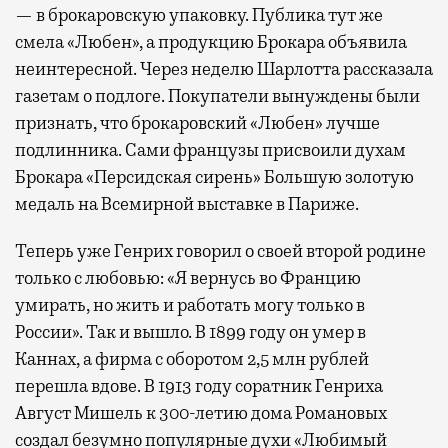
— в брокаровскую упаковку. Публика тут же
смела «Любен», а продукцию Брокара объявила
неинтересной. Через неделю Шарлотта рассказала
газетам о подлоге. Покупатели вынуждены были
признать, что брокаровский «Любен» лучше
подлинника. Сами французы присвоили духам
Брокара «Персидская сирень» Большую золотую
медаль на Всемирной выставке в Париже.
Теперь уже Генрих говорил о своей второй родине
только с любовью: «Я вернусь во Францию
умирать, но жить и работать могу только в
России». Так и вышло. В 1899 году он умер в
Каннах, а фирма с оборотом 2,5 млн рублей
перешла вдове. В 1913 году соратник Генриха
Август Мишель к 300-летию дома Романовых
создал безумно популярные духи «Любимый