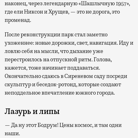
наконец, через легендарную «Шашлычную 1957»,
где ели Никсон и Хрущев, — это не дорога, это
променад.
После реконструкции парк стал заметно
ухоженнее: новые дорожки, свет, навигация. Иду и
ловлю себя на мысли, что дыхание уже
перестроилось на отпускной ритм. Голова,
кажется, тоже начинает поддаваться.
Окончательно сдаюсь в Сиреневом саду посреди
скульптур и беседок-ротонд, которые создают
неподдельное впечатление южного города.
Лазурь и липы
— Да ну этот Бодрум! Цены космос, и там одни
наши.