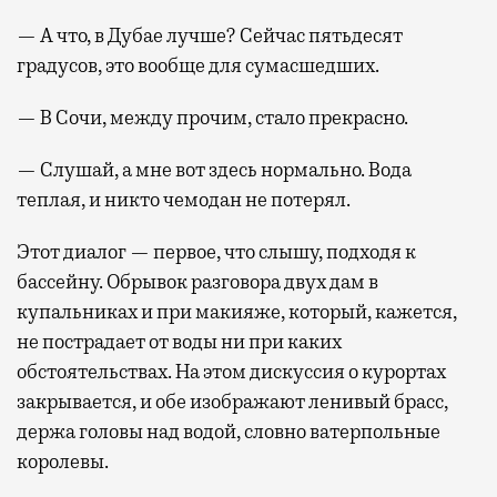
— А что, в Дубае лучше? Сейчас пятьдесят
градусов, это вообще для сумасшедших.
— В Сочи, между прочим, стало прекрасно.
— Слушай, а мне вот здесь нормально. Вода
теплая, и никто чемодан не потерял.
Этот диалог — первое, что слышу, подходя к
бассейну. Обрывок разговора двух дам в
купальниках и при макияже, который, кажется,
не пострадает от воды ни при каких
обстоятельствах. На этом дискуссия о курортах
закрывается, и обе изображают ленивый брасс,
держа головы над водой, словно ватерпольные
королевы.