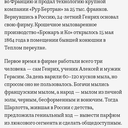
во Францию и продал технологию крупной
компании «Рур Бертран» за 25 тыс. франков.
Вернувшись в Россию, 24-летний Генрих основал
свою фирму. Крошечное мыловаренное
производство «Брокаръ и Ко» открылось 15 мая
1864 года в помещении бывшей конюшни в
Теплом переулке.
Первое время в фирме работали всего три
человека — сам Генрих, ученик Алексей и мужик
Герасим. За день варили 60–120 кусков мыла, но
спросом оно не пользовалось. Богачи мылись
французским мылом, а народ — мылом из печной
золы, черным, бесформенным и вонючим. Тогда
Шарлотта, жившая в России с детства,
предложила гениальный ход — вывести парфюм
из люксового сегмента и сделать общедоступным.