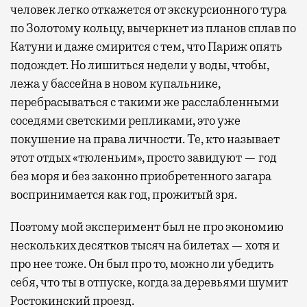
человек легко откажется от экскурсионного тура
по Золотому кольцу, вычеркнет из планов сплав по
Катуни и даже смирится с тем, что Париж опять
подождет. Но лишиться недели у воды, чтобы,
лежа у бассейна в новом купальнике,
перебрасываться с такими же расслабленными
соседями светскими репликами, это уже
покушение на права личности. Те, кто называет
этот отдых «тюленьим», просто завидуют — год
без моря и без законно приобретенного загара
воспринимается как год, прожитый зря.
Поэтому мой эксперимент был не про экономию
нескольких десятков тысяч на билетах — хотя и
про нее тоже. Он был про то, можно ли убедить
себя, что ты в отпуске, когда за деревьями шумит
Ростокинский проезд.