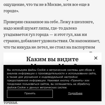
ощущение, что ты не в Москве, хотя все еще в
городе».
Проверяю сказанное на себе. Лежу в шезлонге,
надо мной шумят липы, где-то далеко
угадывается гул города — и этот гул, как ни
странно, добавляет удовольствия. Он напоминает,
что ты никуда не летел, не стоял на паспортном
контроле, не искал переходник для розетки. Ты
×
просто дошел.
Рядом с бассейном этим летом появился уголок в
Мы используем файлы Сookie и метрические системы для сбора и
Уведомление 
анализа информации о производительности и использовании сайта,
русском стиле — зеркало в резной раме,
а также для улучшения и индивидуальной настройки
предоставления информации. Нажимая кнопку «Принять» или
отсылающей к старинным наличникам,
продолжая пользоваться сайтом, вы соглашаетесь на обработку
файлов Cookie и данных метрических систем.
деревянные лошадки, композиции из сухоцветов.
Принять
Подробнее
Это скорее виньетка, чем павильон, но виньетка
точная.