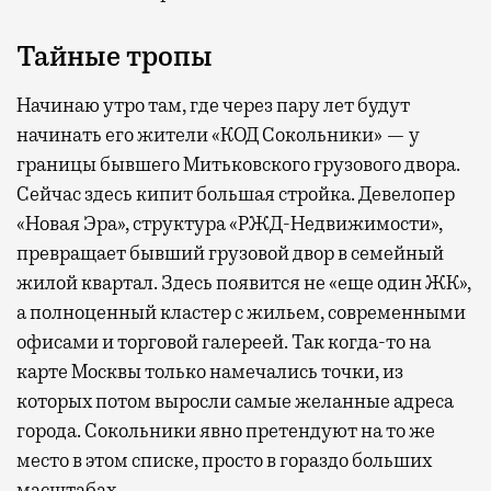
Тайные тропы
Начинаю утро там, где через пару лет будут
начинать его жители «КОД Сокольники» — у
границы бывшего Митьковского грузового двора.
Сейчас здесь кипит большая стройка. Девелопер
«Новая Эра», структура «РЖД-Недвижимости»,
превращает бывший грузовой двор в семейный
жилой квартал. Здесь появится не «еще один ЖК»,
а полноценный кластер с жильем, современными
офисами и торговой галереей. Так когда-то на
карте Москвы только намечались точки, из
которых потом выросли самые желанные адреса
города. Сокольники явно претендуют на то же
место в этом списке, просто в гораздо больших
масштабах.