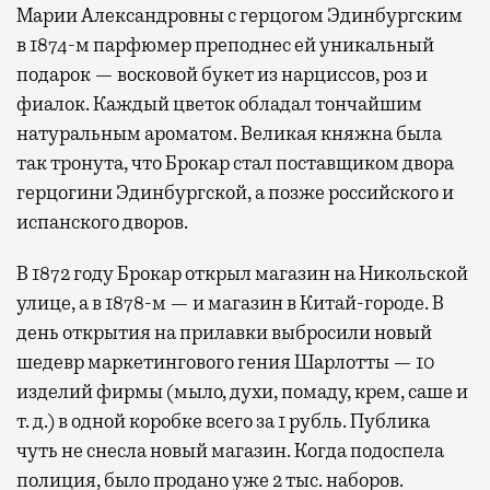
Марии Александровны с герцогом Эдинбургским
в 1874-м парфюмер преподнес ей уникальный
подарок — восковой букет из нарциссов, роз и
фиалок. Каждый цветок обладал тончайшим
натуральным ароматом. Великая княжна была
так тронута, что Брокар стал поставщиком двора
герцогини Эдинбургской, а позже российского и
испанского дворов.
В 1872 году Брокар открыл магазин на Никольской
улице, а в 1878-м — и магазин в Китай-городе. В
день открытия на прилавки выбросили новый
шедевр маркетингового гения Шарлотты — 10
изделий фирмы (мыло, духи, помаду, крем, саше и
т. д.) в одной коробке всего за 1 рубль. Публика
чуть не снесла новый магазин. Когда подоспела
полиция, было продано уже 2 тыс. наборов.