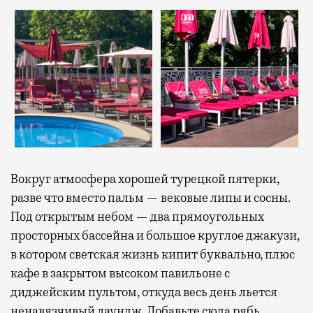
Вокруг атмосфера хорошей турецкой пятерки,
разве что вместо пальм — вековые липы и сосны.
Под открытым небом — два прямоугольных
просторных бассейна и большое круглое джакузи,
в котором светская жизнь кипит буквально, плюс
кафе в закрытом высоком павильоне с
диджейским пультом, откуда весь день льется
ненавязчивый лаундж. Добавьте сюда рябь