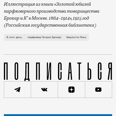
Иллюстрация из книги «Золотой юбилей
парфюмерного производства товарищества
Брокар и К° в Москве. 1864–1914», 1915 год
(Российская государственная библиотека)
Сын французского парфюмера Атанаса Брокара Генрих
В этот день
парфюмер Генрих Брокар
Шарлотта Равэ
Статья
Ольга Андреева