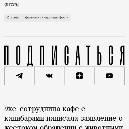
фест»
В минувший уикенд маленькая Старица в Тверской об
Старица
фестиваль «Карандаш-фест»
Реклама
Редакция Москвич Mag
Экс-сотрудница кафе с
Город
капибарами написала заявление о
жестоком обращении с животными