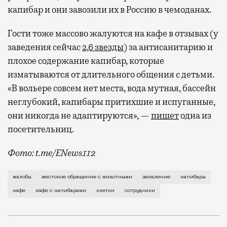
капибар и они завозили их в Россию в чемоданах.
Гости тоже массово жалуются на кафе в отзывах (у
заведения сейчас
2,6 звезды
) за антисанитарию и
плохое содержание капибар, которые
изматываются от длительного общения с детьми.
«В вольере совсем нет места, вода мутная, бассейн
неглубокий, капибары притихшие и испуганные,
они никогда не адаптируются», —
пишет
одна из
посетительниц.
Фото: t.me/ENews112
С момента открытия нового контактного кафе с капи
жалобы
жестокое обращение с животными
заявление
капибары
кафе
кафе с капибарами
клетки
сотрудники