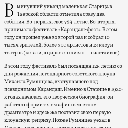
В минувший уикенд маленькая Старица в
Тверской области отметила сразу два
события. Во-первых, свое 729-летие. Во-вторых,
принимала фестиваль «Карандаш-фест». В этом
году он прошел уже во второй раз и собрал 10
тысяч зрителей, более 300 артистов и 13 клоун-
театров (кстати, в цирке это число — счастливое).
В этом году фестиваль был посвящен 125-летию со
дня рождения легендарного советского клоуна
Михаила Румянцева, выступавшего под
псевдонимом Карандаш. Именно в Старице в 1920-
х годах началась его творческая биография: он
работал оформителем афиш в местном
драмтеатре и здесь же поставил свою первую
клоунскую репризу. Позже Румянцев уехал в
Москву, прославился, гастролировал по всему