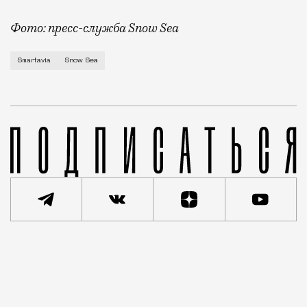
Фото: пресс-служба Snow Sea
В России прошел первый спа-рейс: перелет по маршр
Smartavia
Snow Sea
Реклама
Редакция Москвич Mag
Кейсы новостей