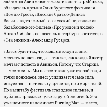
любимцы Авиньонского фестиваля театр «Микос»,
обладатель премии Эдинбургского фестиваля
«Комик-Трест», «Высокие братья» Дениса
Васильева, тот самый гоголевский персонаж из
балабановского фильма «Про уродов и людей»
Анвар Либабов, основатель петербургского театра
«Семьянюки» Александр Гусаров.
«Здесь будет так, что каждый клоун станет
мечтать попасть сюда — так же, как каждый актер
мечтает попасть в Авиньон. Потому что Старица
— место силы. Мы на фестивале уже второй раз, и
точно понимаем: здесь усиливается сама сила
искусства — не только у артистов, но и у зрителей.
По масштабу фестиваль стал вдвое сильнее, и
публика приезжает уже с другой энергией. Это
уже немного напоминает Burning Man — место,