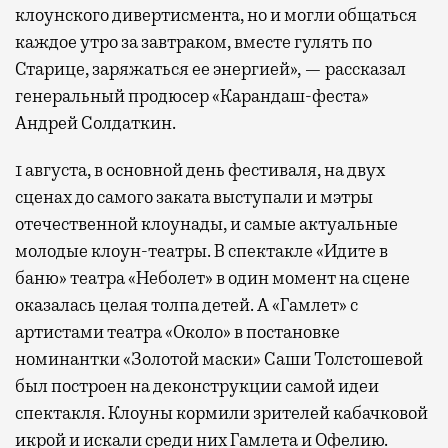
клоунского дивертисмента, но и могли общаться
каждое утро за завтраком, вместе гулять по
Старице, заряжаться ее энергией», — рассказал
генеральный продюсер «Карандаш-феста»
Андрей Солдаткин.
1 августа, в основной день фестиваля, на двух
сценах до самого заката выступали и мэтры
отечественной клоунады, и самые актуальные
молодые клоун-театры. В спектакле «Идите в
баню» театра «Неболет» в один момент на сцене
оказалась целая толпа детей. А «Гамлет» с
артистами театра «Около» в постановке
номинантки «Золотой маски» Саши Толстошевой
был построен на деконструкции самой идеи
спектакля. Клоуны кормили зрителей кабачковой
икрой и искали среди них Гамлета и Офелию.