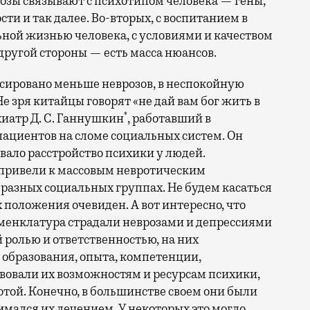
розы связывают с психотипом человека — гены,
ти и так далее. Во-вторых, с воспитанием в
льной жизнью человека, с условиями и качеством
с другой стороны — есть масса нюансов.
ксировано меньше неврозов, в неспокойную
Не зря китайцы говорят «не дай вам бог жить в
*
иатр Д. С. Ганнушкин
, работавший в
ациентов на сломе социальных систем. Он
овало расстройство психики у людей.
привели к массовым невротическим
 разных социальных группах. Не будем касаться
х положения очевиден. А вот интересно, что
менклатура страдали неврозами и депрессиями
й ролью и ответственностью, на них
о образования, опыта, компетенции,
твовали их возможностям и ресурсам психики,
ботой. Конечно, в большинстве своем они были
имался их лечением. У некоторых это могло