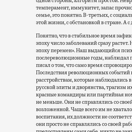
одной стороны, алгоритм простой. Нев
темперамент, иммунитет, запас прочнос
семье, это понятно. В-третьих, с социа
этой жизни, с обстановкой в стране. А 
Понятно, что в стабильное время зафи
эпоху число заболеваний сразу растет. 
эпоху перемен». Наш выдающийся псих
послереволюционные годы, наблюдал п
писал о том, что само время спровоцир
Последствия революционных событий 
расстройствам, которые наблюдались в
русской элиты и дворянства, трагизм и
красные командиры или партийная но
не меньше. Они не справлялись со свое
возложенной. Чаще всего им не хватал
воспитания, их должности не соответс
они просто не справлялись со своей ра
предоставлены сами себе, никто не зан