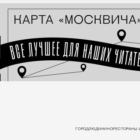
ГОРОД
ЛЮДИ
КИНО
РЕСТОРАНЫ 