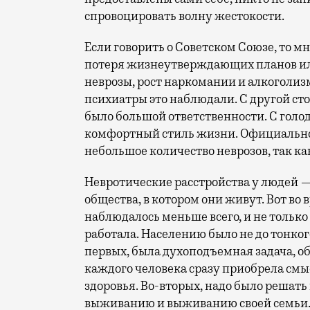
спровоцировать волну жестокости.
Если говорить о Советском Союзе, то м
потеря жизнеутверждающих планов или
неврозы, рост наркомании и алкоголизм
психиатры это наблюдали. С другой сто
было большой ответственности. С голод
комфортный стиль жизни. Официально
небольшое количество неврозов, так к
Невротические расстройства у людей —
общества, в котором они живут. Вот во
наблюдалось меньше всего, и не только
работала. Населению было не до тонког
первых, была духоподъемная задача, 
каждого человека сразу приобрела смыс
здоровья. Во-вторых, надо было решат
выживанию и выживанию своей семьи