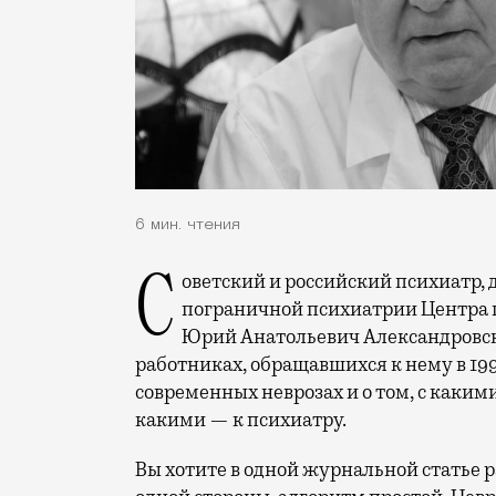
6 мин. чтения
Советский и российский психиатр, доктор медицинских наук, руководитель отдела
пограничной психиатрии Центра п
Юрий Анатольевич Александровск
работниках, обращавшихся к нему в 199
современных неврозах и о том, с каким
какими — к психиатру.
Вы хотите в одной журнальной статье р