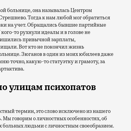
ской больнице, она называлась Центром
трешнево. Тогда к нам любой мог обратиться
овки на учет. Обращались бывшие партийные
 кого-то рухнули идеалы и в голове не
лишились привычной зарплаты,
нищали. Вот кто не покончил жизнь
больнице. Зюганов в один из моих юбилеев даже
ню точно, какую-то статуэтку и грамоту, за
артактива.
 по улицам психопатов
ктный термин, это слово исключено из нашего
. Мы говорим о личностных особенностях, об
х больных людьми с личностным своеобразием.