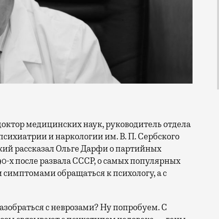
сихиатрии и наркологии им. В. П. Сербского
ий рассказал Ольге Дарфи о партийных
0-х после развала СССР, о самых популярных
и симптомами обращаться к психологу, а с
азобраться с неврозами? Ну попробуем. С