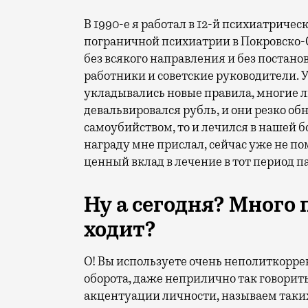
В 1990-е я работал в 12-й психиатриче
пограничной психиатрии в Покровско-С
без всякого направления и без постан
работники и советские руководители. У
укладывались новые правила, многие 
девальвировался рубль, и они резко об
самоубийством, то и лечился в нашей 
награду мне прислал, сейчас уже не пом
ценный вклад в лечение в тот период п
Ну а сегодня? Много
ходит?
О! Вы используете очень неполиткорре
оборота, даже неприлично так говорить
акцентуации личности, называем таки