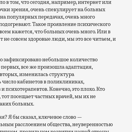
ело в том, что сегодня, например, интернет или
очки зрения, очень спекулирует на больных
 на популярных передачах, очень много
 подогревают. Такое проявление психического
всем кажется, что больных очень много. Или в
не совсем здоровые люди, мы это все читаем, и
но зафиксировано небольшое количество
-первых, все же произошла адаптация,
-вторых, изменилась структура
 число кабинетов в поликлиниках,
 психотерапевтов. Конечно, это плохо. Кто
 тот посещает частных врачей, мы их не
таких больных.
я? Я бы сказал, ключевое слово —
ельным расслоением общества, неуверенностью
зитивном, правильном развитии нашей страны.