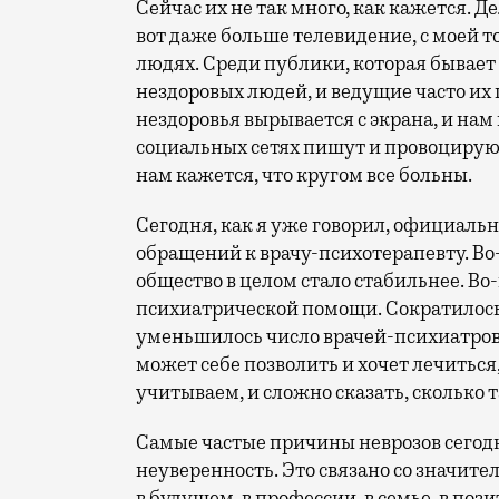
Сейчас их не так много, как кажется. Д
вот даже больше телевидение, с моей т
людях. Среди публики, которая бывает
нездоровых людей, и ведущие часто их
нездоровья вырывается с экрана, и нам 
социальных сетях пишут и провоцируют 
нам кажется, что кругом все больны.
Сегодня, как я уже говорил, официаль
обращений к врачу-психотерапевту. Во
общество в целом стало стабильнее. Во
психиатрической помощи. Сократилось
уменьшилось число врачей-психиатров и
может себе позволить и хочет лечиться,
учитываем, и сложно сказать, сколько 
Самые частые причины неврозов сегодн
неуверенность. Это связано со значит
в будущем, в профессии, в семье, в по